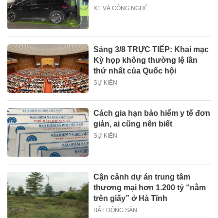
XE VÀ CÔNG NGHỆ
Sáng 3/8 TRỰC TIẾP: Khai mạc
Kỳ họp không thường lệ lần
thứ nhất của Quốc hội
SỰ KIỆN
Cách gia hạn bảo hiểm y tế đơn
giản, ai cũng nên biết
SỰ KIỆN
Cận cảnh dự án trung tâm
thương mại hơn 1.200 tỷ “nằm
trên giấy” ở Hà Tĩnh
BẤT ĐỘNG SẢN