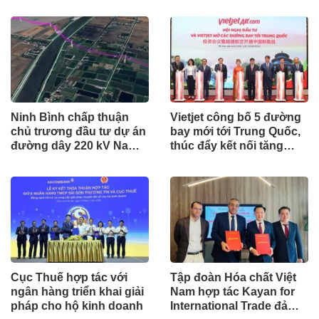
Ninh Bình chấp thuận
Vietjet công bố 5 đường
chủ trương đầu tư dự án
bay mới tới Trung Quốc,
đường dây 220 kV Nam
thúc đẩy kết nối tăng
Định - Hậu Lộc
trưởng Việt Nam – Trung
Quốc
Cục Thuế hợp tác với
Tập đoàn Hóa chất Việt
ngân hàng triển khai giải
Nam hợp tác Kayan for
pháp cho hộ kinh doanh
International Trade đảm