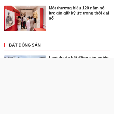
Một thương hiệu 120 năm nỗ
lực gìn giữ ký ức trong thời đại
số
BẤT ĐỘNG SẢN
Loạt dự án bất động sản nghìn
tỷ ở Tp.Đồng Nai bỏ hoang
Cận cảnh dự án trung tâm
thương mại hơn 1.200 tỷ “nằm
trên giấy” ở Hà Tĩnh