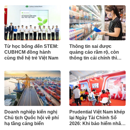
Từ học bổng đến STEM:
Thông tin sai được
CUBHCM đồng hành
quảng cáo rầm rộ, còn
cùng thế hệ trẻ Việt Nam
thông tin cải chính thì
sao?
Doanh nghiệp kiến nghị
Prudential Việt Nam khép
Chủ tịch Quốc hội về phí
lại Ngày Tài Chính Số
hạ tầng cảng biển
2026: Khi bảo hiểm nhân
thọ trở thành một phần