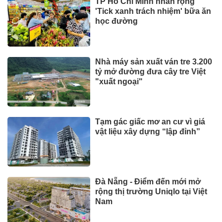
TP Hồ Chí Minh nhân rộng
'Tick xanh trách nhiệm' bữa ăn
học đường
Nhà máy sản xuất ván tre 3.200
tỷ mở đường đưa cây tre Việt
"xuất ngoại"
Tạm gác giấc mơ an cư vì giá
vật liệu xây dựng “lập đỉnh”
Đà Nẵng - Điểm đến mới mở
rộng thị trường Uniqlo tại Việt
Nam