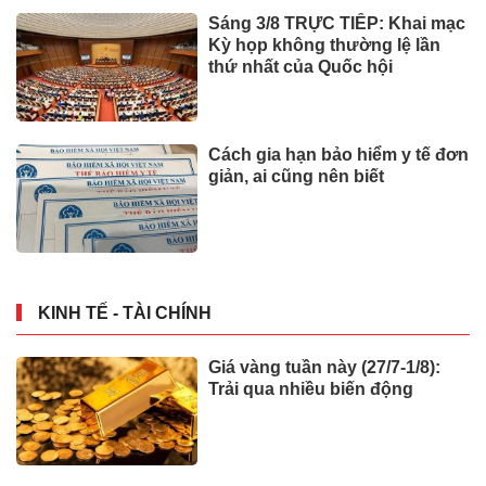
Sáng 3/8 TRỰC TIẾP: Khai mạc
Kỳ họp không thường lệ lần
thứ nhất của Quốc hội
Cách gia hạn bảo hiểm y tế đơn
giản, ai cũng nên biết
KINH TẾ - TÀI CHÍNH
Giá vàng tuần này (27/7-1/8):
Trải qua nhiều biến động