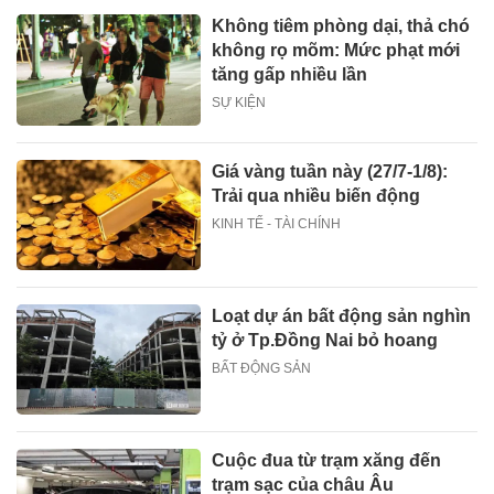
Không tiêm phòng dại, thả chó
không rọ mõm: Mức phạt mới
tăng gấp nhiều lần
SỰ KIỆN
Giá vàng tuần này (27/7-1/8):
Trải qua nhiều biến động
KINH TẾ - TÀI CHÍNH
Loạt dự án bất động sản nghìn
tỷ ở Tp.Đồng Nai bỏ hoang
BẤT ĐỘNG SẢN
Cuộc đua từ trạm xăng đến
trạm sạc của châu Âu