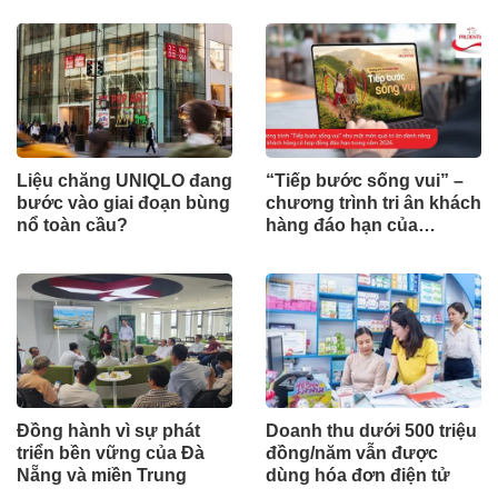
của cuộc hội thoại tài
chính số
Liệu chăng UNIQLO đang
“Tiếp bước sống vui” –
bước vào giai đoạn bùng
chương trình tri ân khách
nổ toàn cầu?
hàng đáo hạn của
Prudential
Đồng hành vì sự phát
Doanh thu dưới 500 triệu
triển bền vững của Đà
đồng/năm vẫn được
Nẵng và miền Trung
dùng hóa đơn điện tử