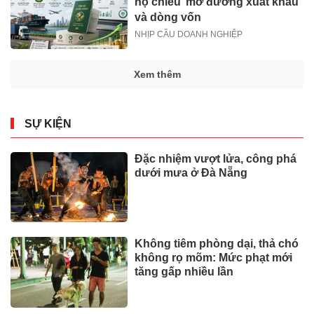
hộ chiếu’ mở đường xuất khẩu
và dòng vốn
NHỊP CẦU DOANH NGHIỆP
Xem thêm
SỰ KIỆN
Đặc nhiệm vượt lửa, công phá
dưới mưa ở Đà Nẵng
Không tiêm phòng dại, thả chó
không rọ mõm: Mức phạt mới
tăng gấp nhiều lần