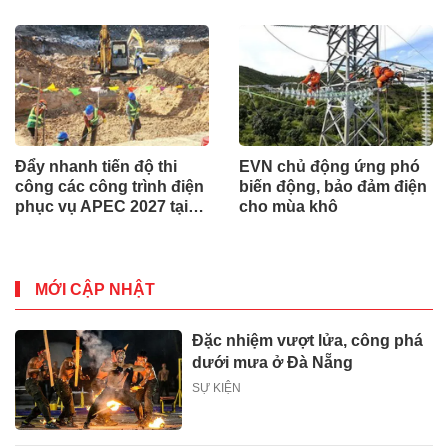
bảo an ninh nguyên liệu
phân bón
Đẩy nhanh tiến độ thi
EVN chủ động ứng phó
công các công trình điện
biến động, bảo đảm điện
phục vụ APEC 2027 tại
cho mùa khô
Phú Quốc
MỚI CẬP NHẬT
Đặc nhiệm vượt lửa, công phá
dưới mưa ở Đà Nẵng
SỰ KIỆN