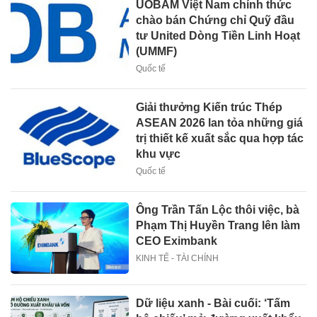
UOBAM Việt Nam chính thức
chào bán Chứng chỉ Quỹ đầu
tư United Dòng Tiền Linh Hoạt
(UMMF)
Quốc tế
Giải thưởng Kiến trúc Thép
ASEAN 2026 lan tỏa những giá
trị thiết kế xuất sắc qua hợp tác
khu vực
Quốc tế
Ông Trần Tấn Lộc thôi việc, bà
Phạm Thị Huyền Trang lên làm
CEO Eximbank
KINH TẾ - TÀI CHÍNH
Dữ liệu xanh - Bài cuối: ‘Tấm