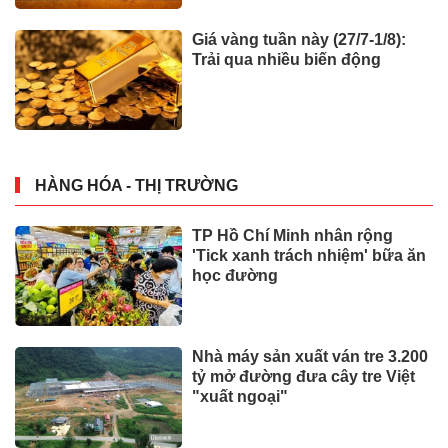
Giá vàng tuần này (27/7-1/8):
Trải qua nhiều biến động
HÀNG HÓA - THỊ TRƯỜNG
TP Hồ Chí Minh nhân rộng
'Tick xanh trách nhiệm' bữa ăn
học đường
Nhà máy sản xuất ván tre 3.200
tỷ mở đường đưa cây tre Việt
"xuất ngoại"