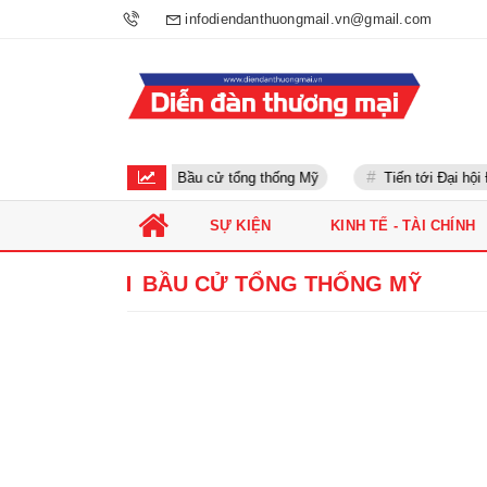
infodiendanthuongmail.vn@gmail.com
Bầu cử tổng thống Mỹ
Tiến tới Đại hội Đ
SỰ KIỆN
KINH TẾ - TÀI CHÍNH
BẦU CỬ TỔNG THỐNG MỸ