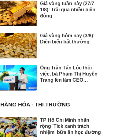
Giá vàng tuần này (27/7-
1/8): Trải qua nhiều biến
động
Giá vàng hôm nay (3/8):
Diễn biến bất thường
Ông Trần Tấn Lộc thôi
việc, bà Phạm Thị Huyền
Trang lên làm CEO
Eximbank
HÀNG HÓA - THỊ TRƯỜNG
TP Hồ Chí Minh nhân
rộng 'Tick xanh trách
nhiệm' bữa ăn học đường