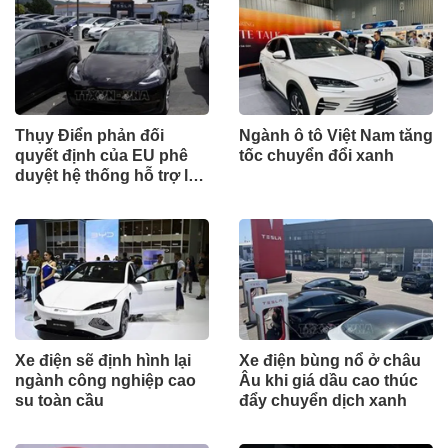
Thụy Điển phản đối
Ngành ô tô Việt Nam tăng
quyết định của EU phê
tốc chuyển đổi xanh
duyệt hệ thống hỗ trợ lái
FSD của Tesla
Xe điện sẽ định hình lại
Xe điện bùng nổ ở châu
ngành công nghiệp cao
Âu khi giá dầu cao thúc
su toàn cầu
đẩy chuyển dịch xanh