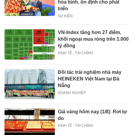
hòa bình, ổn định cho phát
triển
SỰ KIỆN
VN-Index tăng hơn 27 điểm,
khối ngoại mua ròng trên 1.000
tỷ đồng
KINH TẾ - TÀI CHÍNH
Đối tác trải nghiệm nhà máy
HEINEKEN Việt Nam tại Đà
Nẵng
DOANH NGHIỆP
Giá vàng hôm nay (1/8): Rơi tự
do
KINH TẾ - TÀI CHÍNH