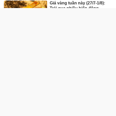
Giá vàng tuần này (27/7-1/8):
Trải qua nhiều biến động
HÀNG HÓA - THỊ TRƯỜNG
TP Hồ Chí Minh nhân rộng
'Tick xanh trách nhiệm' bữa ăn
học đường
Nhà máy sản xuất ván tre 3.200
tỷ mở đường đưa cây tre Việt
"xuất ngoại"