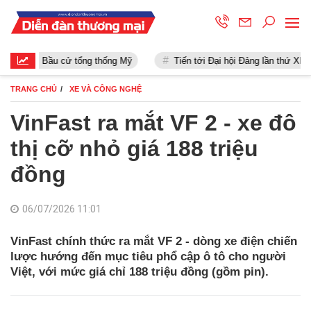
Bầu cử tổng thống Mỹ
Tiến tới Đại hội Đảng lần thứ XIII
TRANG CHỦ
XE VÀ CÔNG NGHỆ
VinFast ra mắt VF 2 - xe đô
thị cỡ nhỏ giá 188 triệu
đồng
06/07/2026 11:01
VinFast chính thức ra mắt VF 2 - dòng xe điện chiến
lược hướng đến mục tiêu phổ cập ô tô cho người
Việt, với mức giá chỉ 188 triệu đồng (gồm pin).