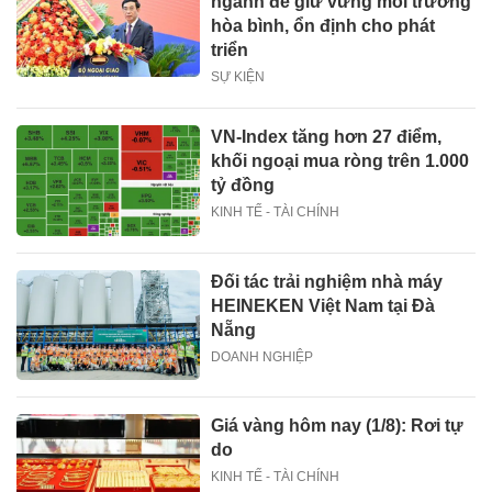
ngành để giữ vững môi trường
hòa bình, ổn định cho phát
triển
SỰ KIỆN
VN-Index tăng hơn 27 điểm,
khối ngoại mua ròng trên 1.000
tỷ đồng
KINH TẾ - TÀI CHÍNH
Đối tác trải nghiệm nhà máy
HEINEKEN Việt Nam tại Đà
Nẵng
DOANH NGHIỆP
Giá vàng hôm nay (1/8): Rơi tự
do
KINH TẾ - TÀI CHÍNH