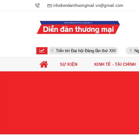
infodiendanthuongmail.vn@gmail.com
u cử tổng thống Mỹ
Tiến tới Đại hội Đảng lần thứ XIII
Ng
SỰ KIỆN
KINH TẾ - TÀI CHÍNH