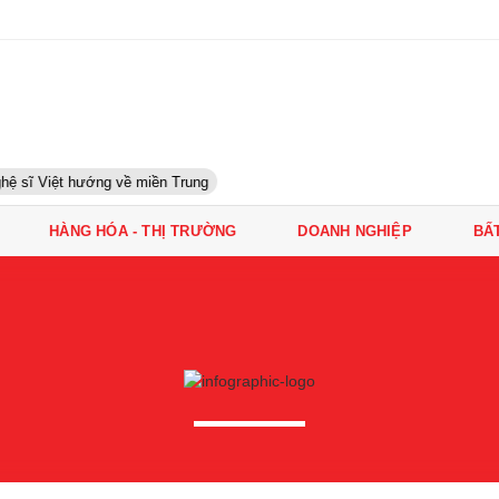
hệ sĩ Việt hướng về miền Trung
HÀNG HÓA - THỊ TRƯỜNG
DOANH NGHIỆP
BẤ