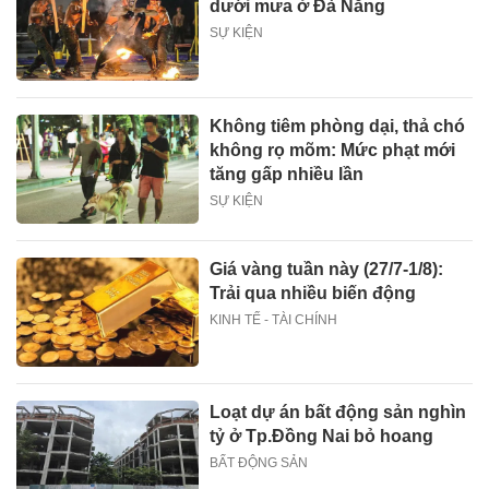
dưới mưa ở Đà Nẵng
SỰ KIỆN
Không tiêm phòng dại, thả chó
không rọ mõm: Mức phạt mới
tăng gấp nhiều lần
SỰ KIỆN
Giá vàng tuần này (27/7-1/8):
Trải qua nhiều biến động
KINH TẾ - TÀI CHÍNH
Loạt dự án bất động sản nghìn
tỷ ở Tp.Đồng Nai bỏ hoang
BẤT ĐỘNG SẢN