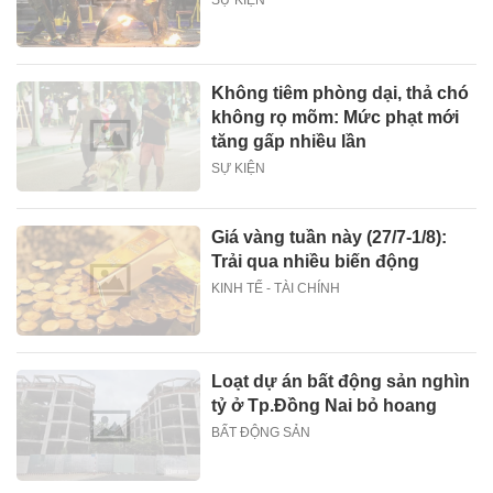
Không tiêm phòng dại, thả chó
không rọ mõm: Mức phạt mới
tăng gấp nhiều lần
SỰ KIỆN
Giá vàng tuần này (27/7-1/8):
Trải qua nhiều biến động
KINH TẾ - TÀI CHÍNH
Loạt dự án bất động sản nghìn
tỷ ở Tp.Đồng Nai bỏ hoang
BẤT ĐỘNG SẢN