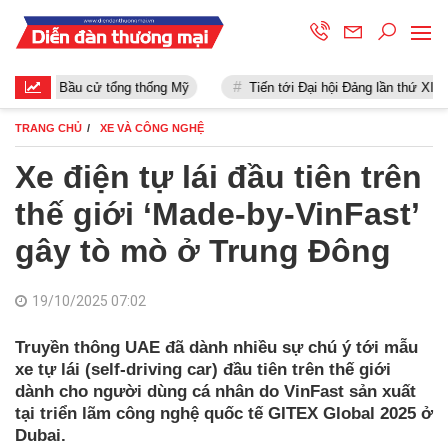
Bầu cử tổng thống Mỹ
Tiến tới Đại hội Đảng lần thứ XIII
TRANG CHỦ
XE VÀ CÔNG NGHỆ
Xe điện tự lái đầu tiên trên
thế giới ‘Made-by-VinFast’
gây tò mò ở Trung Đông
19/10/2025 07:02
Truyền thông UAE đã dành nhiều sự chú ý tới mẫu
xe tự lái (self-driving car) đầu tiên trên thế giới
dành cho người dùng cá nhân do VinFast sản xuất
tại triển lãm công nghệ quốc tế GITEX Global 2025 ở
Dubai.