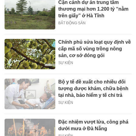
Cận cảnh dự án trung tâm
thương mại hơn 1.200 tỷ “nằm
trên giấy” ở Hà Tĩnh
BẤT ĐỘNG SẢN
Chính phủ sửa loạt quy định về
cấp mã số vùng trồng nông
sản, cơ sở đóng gói
SỰ KIỆN
Bộ y tế đề xuất cho nhiều đối
tượng được khám, chữa bệnh
tại nhà, bảo hiểm y tế chi trả
SỰ KIỆN
Đặc nhiệm vượt lửa, công phá
dưới mưa ở Đà Nẵng
SỰ KIỆN