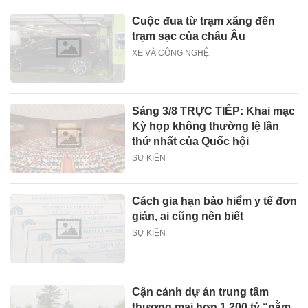
Cuộc đua từ trạm xăng đến
trạm sạc của châu Âu
XE VÀ CÔNG NGHỆ
Sáng 3/8 TRỰC TIẾP: Khai mạc
Kỳ họp không thường lệ lần
thứ nhất của Quốc hội
SỰ KIỆN
Cách gia hạn bảo hiểm y tế đơn
giản, ai cũng nên biết
SỰ KIỆN
Cận cảnh dự án trung tâm
thương mại hơn 1.200 tỷ “nằm