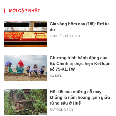
MỚI CẬP NHẬT
Giá vàng hôm nay (1/8): Rơi tự
do
KINH TẾ - TÀI CHÍNH
Chương trình hành động của
Bộ Chính trị thực hiện Kết luận
số 75-KL/TW
SỰ KIỆN
Hồi kết của những cỗ máy
khổng lồ nằm hoang lạnh giữa
rừng sâu ở Huế
BẤT ĐỘNG SẢN