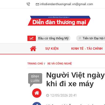
infodiendanthuongmail.vn@gmail.com
Bầu cử tổng thống Mỹ
Tiến tới Đại hội Đản
SỰ KIỆN
KINH TẾ - TÀI CHÍNH
TRANG CHỦ
XE VÀ CÔNG NGHỆ
Người Việt ngày
BÌNH
LUẬN
khi đi xe máy
12/05/2026 20:41