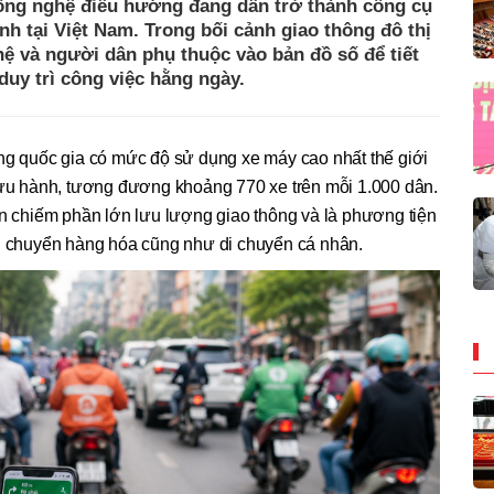
ông nghệ điều hướng đang dần trở thành công cụ
ánh tại Việt Nam. Trong bối cảnh giao thông đô thị
hệ và người dân phụ thuộc vào bản đồ số để tiết
 duy trì công việc hằng ngày.
ng quốc gia có mức độ sử dụng xe máy cao nhất thế giới
lưu hành, tương đương khoảng 770 xe trên mỗi 1.000 dân.
ẫn chiếm phần lớn lưu lượng giao thông và là phương tiện
ận chuyển hàng hóa cũng như di chuyển cá nhân.