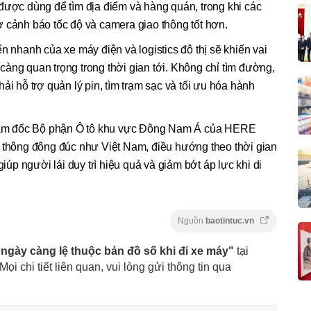
được dùng để tìm địa điểm và hàng quán, trong khi các
 cảnh báo tốc độ và camera giao thông tốt hơn.
n nhanh của xe máy điện và logistics đô thị sẽ khiến vai
àng quan trọng trong thời gian tới. Không chỉ tìm đường,
ải hỗ trợ quản lý pin, tìm trạm sạc và tối ưu hóa hành
ám đốc Bộ phận Ô tô khu vực Đông Nam Á của HERE
o thông đông đúc như Việt Nam, điều hướng theo thời gian
giúp người lái duy trì hiệu quả và giảm bớt áp lực khi di
Nguồn
baotintuc.vn
 ngày càng lệ thuộc bản đồ số khi đi xe máy"
tại
 Mọi chi tiết liên quan, vui lòng gửi thông tin qua