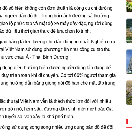
n đồ số hiện không còn đơn thuần là công cụ chỉ đường
 của người dân đô thị. Trong bối cảnh đường sá thường
 giao lộ phức tạp và mật độ xe máy dày đặc, người dùng
 dữ liệu thời gian thực để lựa chọn lộ trình.
giao hàng là lực lượng chịu tác động rõ nhất. Nghiên cứu
 tại Việt Nam sử dụng phương tiện như công cụ tạo thu
khu vực châu Á - Thái Bình Dương.
ng dụng điều hướng hiện được người dùng tận dụng để
 duy trì an toàn khi di chuyển. Có tới 66% người tham gia
dụng hướng dẫn bằng giọng nói để hạn chế mất tập trung
ặc thù tại Việt Nam vẫn là thách thức lớn đối với nhiều
vực ngõ nhỏ, hẻm sâu, đường dân sinh mới mở hoặc địa
nh tuyến sai vẫn xảy ra khá phổ biến.
 hướng sử dụng song song nhiều ứng dụng bản đồ để đối