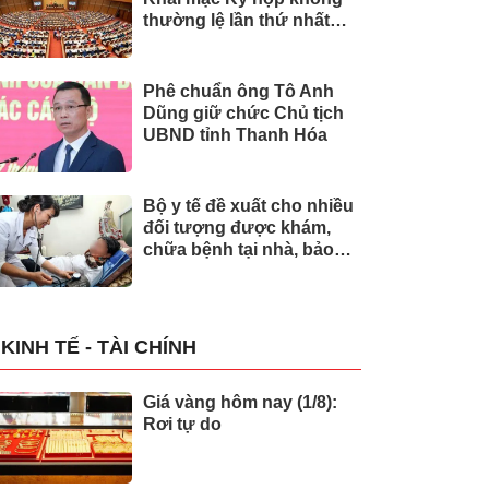
thường lệ lần thứ nhất
của Quốc hội
Phê chuẩn ông Tô Anh
Dũng giữ chức Chủ tịch
UBND tỉnh Thanh Hóa
Bộ y tế đề xuất cho nhiều
đối tượng được khám,
chữa bệnh tại nhà, bảo
hiểm y tế chi trả
KINH TẾ - TÀI CHÍNH
Giá vàng hôm nay (1/8):
Rơi tự do