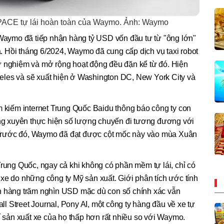
PACE tự lái hoàn toàn của Waymo. Ảnh: Waymo
 Waymo đã tiếp nhận hàng tỷ USD vốn đầu tư từ "ông lớn"
 Hồi tháng 6/2024, Waymo đã cung cấp dịch vụ taxi robot
ử nghiệm và mở rộng hoạt động đều đặn kể từ đó. Hiện
Angeles và sẽ xuất hiện ở Washington DC, New York City và
m kiếm internet Trung Quốc Baidu thông báo công ty con
ường xuyên thực hiện số lượng chuyến đi tương đương với
Trước đó, Waymo đã đạt được cột mốc này vào mùa Xuân
Trung Quốc, ngay cả khi không có phần mềm tự lái, chỉ có
xe do những công ty Mỹ sản xuất. Giới phân tích ước tính
n hàng trăm nghìn USD mặc dù con số chính xác vẫn
 Street Journal, Pony AI, một công ty hàng đầu về xe tự
hí sản xuất xe của họ thấp hơn rất nhiều so với Waymo.