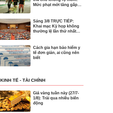
Mức phạt mới tăng gấp
nhiều lần
Sáng 3/8 TRỰC TIẾP:
Khai mạc Kỳ họp không
thường lệ lần thứ nhất
của Quốc hội
Cách gia hạn bảo hiểm y
tế đơn giản, ai cũng nên
biết
KINH TẾ - TÀI CHÍNH
Giá vàng tuần này (27/7-
1/8): Trải qua nhiều biến
động