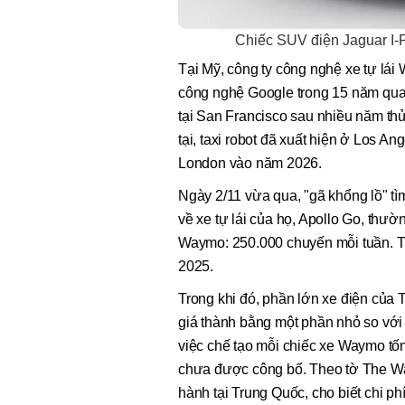
Chiếc SUV điện Jaguar I-
Tại Mỹ, công ty công nghệ xe tự lái
công nghệ Google trong 15 năm qua.
tại San Francisco sau nhiều năm th
tại, taxi robot đã xuất hiện ở Los 
London vào năm 2026.
Ngày 2/11 vừa qua, "gã khổng lồ" tì
về xe tự lái của họ, Apollo Go, th
Waymo: 250.000 chuyến mỗi tuần. 
2025.
Trong khi đó, phần lớn xe điện của 
giá thành bằng một phần nhỏ so với 
việc chế tạo mỗi chiếc xe Waymo tố
chưa được công bố. Theo tờ The Wall
hành tại Trung Quốc, cho biết chi p