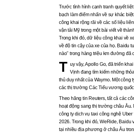
Trước tình hình cạnh tranh quyết liệ
bạch làm điểm nhấn về sự khác biệt.
công khai rộng rãi về các số liệu l
vận tải Mỹ trong một bài viết về th
Trong khi đó, dữ liệu công khai về xe
về độ tin cậy của xe của họ. Baidu 
nào" trong hàng triệu km đường đã 
T
uy vậy, Apollo Go, đã triển kha
Vịnh đang tìm kiếm những thỏa 
thủ duy nhất của Waymo. Một công t
các thị trường Các Tiểu vương quố
Theo hãng tin Reuters, tất cả các c
hoạt động sang thị trường châu Âu.
công ty dịch vụ taxi công nghệ Uber
2026. Trong khi đó, WeRide, Baidu và
tại nhiều địa phương ở châu Âu tron