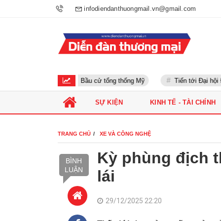
infodiendanthuongmail.vn@gmail.com
Bầu cử tổng thống Mỹ
Tiến tới Đại hội Đả
SỰ KIỆN
KINH TẾ - TÀI CHÍNH
TRANG CHỦ
XE VÀ CÔNG NGHỆ
Kỳ phùng địch t
BÌNH
LUẬN
lái
29/12/2025 22:20