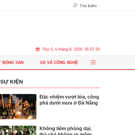
Tìm kiếm
Thứ 5, 6 tháng 8, 2026, 05:07:21
T ĐỘNG SẢN
XE VÀ CÔNG NGHỆ
SỰ KIỆN
Đặc nhiệm vượt lửa, công
phá dưới mưa ở Đà Nẵng
Không tiêm phòng dại,
thả chó không rọ mõm: