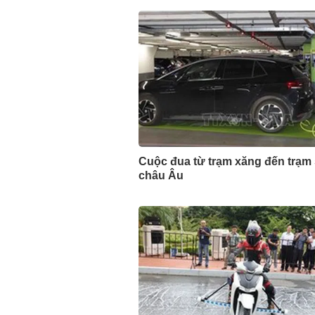
Cuộc đua từ trạm xăng đến trạm
châu Âu