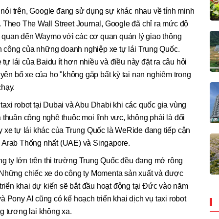
t nói trên, Google đang sử dụng sự khác nhau về tính minh
 Theo The Wall Street Journal, Google đã chỉ ra mức độ
iên quan đến Waymo với các cơ quan quản lý giao thông
ành công của những doanh nghiệp xe tự lái Trung Quốc.
 tự lái của Baidu ít hơn nhiều và điều này đặt ra câu hỏi
tuyên bố xe của họ "không gặp bất kỳ tai nạn nghiêm trọng
chạy.
i taxi robot tại Dubai và Abu Dhabi khi các quốc gia vùng
thuận công nghệ thuộc mọi lĩnh vực, không phải là đối
y xe tự lái khác của Trung Quốc là WeRide đang tiếp cận
c Arab Thống nhất (UAE) và Singapore.
ông ty lớn trên thị trường Trung Quốc đều đang mở rộng
 Những chiếc xe do công ty Momenta sản xuất và được
 triển khai dự kiến sẽ bắt đầu hoạt động tại Đức vào năm
 Pony AI cũng có kế hoạch triển khai dịch vụ taxi robot
g tương lai không xa.