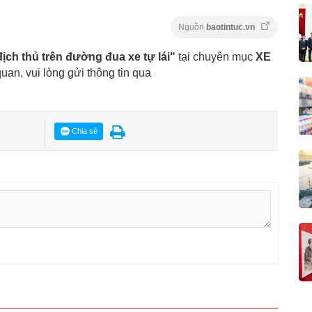
Nguồn
baotintuc.vn
ịch thủ trên đường đua xe tự lái"
tại chuyên mục
XE
 quan, vui lòng gửi thông tin qua
Chia sẻ