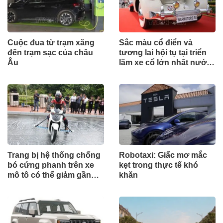
Cuộc đua từ trạm xăng
Sắc màu cổ điển và
đến trạm sạc của châu
tương lai hội tụ tại triển
Âu
lãm xe cổ lớn nhất nước
Nga
Trang bị hệ thống chống
Robotaxi: Giấc mơ mắc
bó cứng phanh trên xe
kẹt trong thực tế khó
mô tô có thể giảm gần
khăn
30% tai nạn