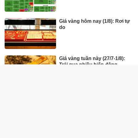
Giá vàng hôm nay (1/8): Rơi tự
do
Giá vàng tuần này (27/7-1/8):
Trải qua nhiều biến động
HÀNG HÓA - THỊ TRƯỜNG
TP Hồ Chí Minh nhân rộng
'Tick xanh trách nhiệm' bữa ăn
học đường