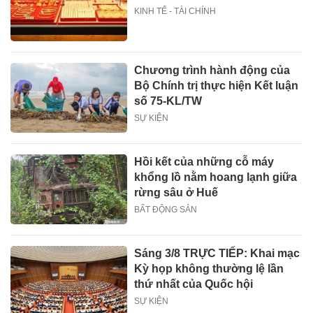
KINH TẾ - TÀI CHÍNH
Chương trình hành động của
Bộ Chính trị thực hiện Kết luận
số 75-KL/TW
SỰ KIỆN
Hồi kết của những cỗ máy
khổng lồ nằm hoang lạnh giữa
rừng sâu ở Huế
BẤT ĐỘNG SẢN
Sáng 3/8 TRỰC TIẾP: Khai mạc
Kỳ họp không thường lệ lần
thứ nhất của Quốc hội
SỰ KIỆN