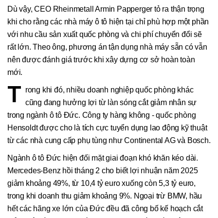
Dù vậy, CEO Rheinmetall Armin Papperger tỏ ra thận trọng
khi cho rằng các nhà máy ô tô hiện tại chỉ phù hợp một phần
với nhu cầu sản xuất quốc phòng và chi phí chuyển đổi sẽ
rất lớn. Theo ông, phương án tận dụng nhà máy sẵn có vẫn
nên được đánh giá trước khi xây dựng cơ sở hoàn toàn
mới.
T
rong khi đó, nhiều doanh nghiệp quốc phòng khác
cũng đang hưởng lợi từ làn sóng cắt giảm nhân sự
trong ngành ô tô Đức. Công ty hàng không - quốc phòng
Hensoldt được cho là tích cực tuyển dụng lao động kỹ thuật
từ các nhà cung cấp phụ tùng như Continental AG và Bosch.
Ngành ô tô Đức hiện đối mặt giai đoạn khó khăn kéo dài.
Mercedes-Benz hồi tháng 2 cho biết lợi nhuận năm 2025
giảm khoảng 49%, từ 10,4 tỷ euro xuống còn 5,3 tỷ euro,
trong khi doanh thu giảm khoảng 9%. Ngoại trừ BMW, hầu
hết các hãng xe lớn của Đức đều đã công bố kế hoạch cắt