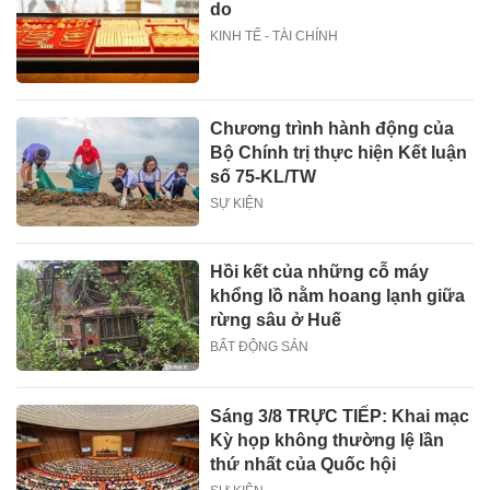
do
KINH TẾ - TÀI CHÍNH
Chương trình hành động của
Bộ Chính trị thực hiện Kết luận
số 75-KL/TW
SỰ KIỆN
Hồi kết của những cỗ máy
khổng lồ nằm hoang lạnh giữa
rừng sâu ở Huế
BẤT ĐỘNG SẢN
Sáng 3/8 TRỰC TIẾP: Khai mạc
Kỳ họp không thường lệ lần
thứ nhất của Quốc hội