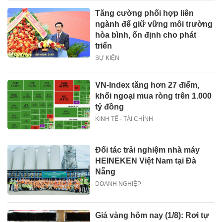
Tăng cường phối hợp liên
ngành để giữ vững môi trường
hòa bình, ổn định cho phát
triển
SỰ KIỆN
VN-Index tăng hơn 27 điểm,
khối ngoại mua ròng trên 1.000
tỷ đồng
KINH TẾ - TÀI CHÍNH
Đối tác trải nghiệm nhà máy
HEINEKEN Việt Nam tại Đà
Nẵng
DOANH NGHIỆP
Giá vàng hôm nay (1/8): Rơi tự