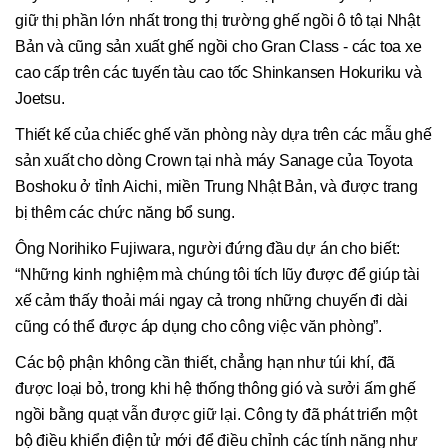
giữ thị phần lớn nhất trong thị trường ghế ngồi ô tô tại Nhật
Bản và cũng sản xuất ghế ngồi cho Gran Class - các toa xe
cao cấp trên các tuyến tàu cao tốc Shinkansen Hokuriku và
Joetsu.
Thiết kế của chiếc ghế văn phòng này dựa trên các mẫu ghế
sản xuất cho dòng Crown tại nhà máy Sanage của Toyota
Boshoku ở tỉnh Aichi, miền Trung Nhật Bản, và được trang
bị thêm các chức năng bổ sung.
Ông Norihiko Fujiwara, người đứng đầu dự án cho biết:
“Những kinh nghiệm mà chúng tôi tích lũy được để giúp tài
xế cảm thấy thoải mái ngay cả trong những chuyến đi dài
cũng có thể được áp dụng cho công việc văn phòng”.
Các bộ phận không cần thiết, chẳng hạn như túi khí, đã
được loại bỏ, trong khi hệ thống thông gió và sưởi ấm ghế
ngồi bằng quạt vẫn được giữ lại. Công ty đã phát triển một
bộ điều khiển điện tử mới để điều chỉnh các tính năng như