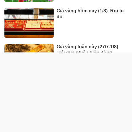
Giá vàng hôm nay (1/8): Rơi tự
do
Giá vàng tuần này (27/7-1/8):
Trải qua nhiều biến động
HÀNG HÓA - THỊ TRƯỜNG
TP Hồ Chí Minh nhân rộng
'Tick xanh trách nhiệm' bữa ăn
học đường