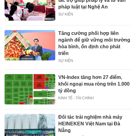
tác trợ giúp pháp lý và tư vấn
pháp luật tại Nghệ An
SỰ KIỆN
Tăng cường phối hợp liên
ngành để giữ vững môi trường
hòa bình, ổn định cho phát
triển
SỰ KIỆN
VN-Index tăng hơn 27 điểm,
khối ngoại mua ròng trên 1.000
tỷ đồng
KINH TẾ - TÀI CHÍNH
Đối tác trải nghiệm nhà máy
HEINEKEN Việt Nam tại Đà
Nẵng