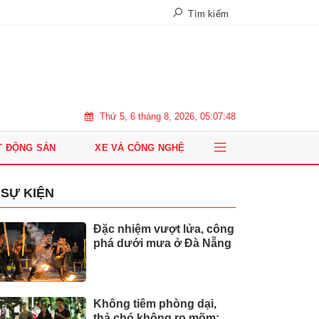
Tìm kiếm
Thứ 5, 6 tháng 8, 2026, 05:07:49
T ĐỘNG SẢN
XE VÀ CÔNG NGHỆ
SỰ KIỆN
Đặc nhiệm vượt lửa, công
phá dưới mưa ở Đà Nẵng
Không tiêm phòng dại,
thả chó không rọ mõm: