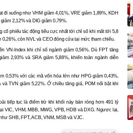
loạt đi xuống như VHM giảm 4,01%, VRE giảm 1,89%, KDH
giảm 2,12% và DIG giảm 0,79%.
cổ phiếu tác động tiêu cực nhất tới chỉ số khi mất tới 5,8
hẹ 0,26%, còn NVL và CEO đóng cửa tại mức tham chiếu.
ên VN-Index khi chỉ số ngành giảm 0,56%. Dù FPT tăng
iảm 2,93% và SRA giảm 5,88%, khiến toàn ngành diễn
iảm 0,53% với các mã vốn hóa lớn như HPG giảm 0,43%,
à TVN giảm 5,22%. Ở chiều tăng giá, POM nổi bật khi
i tiếp tục là điểm trừ khi khối này bán ròng hơn 491 tỷ
g tại VIC, VHM, MBB, MWG, VPB, HDB và DXG. Ngược lại,
mã như SHB, FPT, ACB, VNM, MSB và VJC.