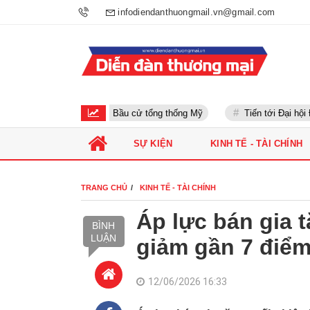
infodiendanthuongmail.vn@gmail.com
Bầu cử tổng thống Mỹ
Tiến tới Đại hội Đản
SỰ KIỆN
KINH TẾ - TÀI CHÍNH
TRANG CHỦ
KINH TẾ - TÀI CHÍNH
Áp lực bán gia 
BÌNH
LUẬN
giảm gần 7 điể
12/06/2026 16:33