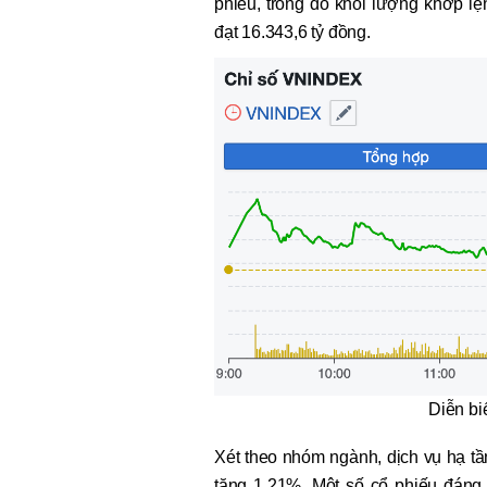
phiếu, trong đó khối lượng khớp lệnh
đạt 16.343,6 tỷ đồng.
Diễn bi
Xét theo nhóm ngành, dịch vụ hạ tần
tăng 1,21%. Một số cổ phiếu đáng