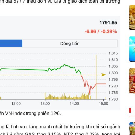
 đạt 577,7 triệu đơn vị. Giá trị giao dịch toàn thị trường
ến VN-Index trong phiên 12/6.
g là lĩnh vực tăng mạnh nhất thị trường khi chỉ số ngành
 chú ý gồm GAS tăng 3,15%, NT2 tăng 0,22%, trong khi