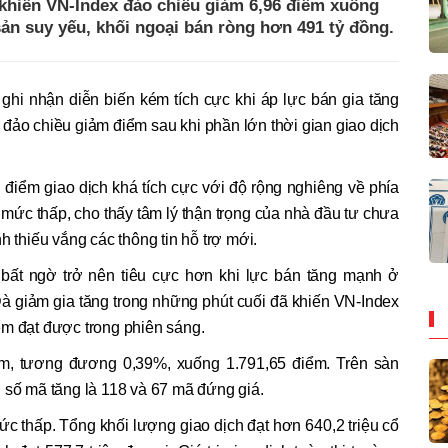
 khiến VN-Index đảo chiều giảm 6,96 điểm xuống
ản suy yếu, khối ngoại bán ròng hơn 491 tỷ đồng.
ghi nhận diễn biến kém tích cực khi áp lực bán gia tăng
đảo chiều giảm điểm sau khi phần lớn thời gian giao dịch
i điểm giao dịch khá tích cực với độ rộng nghiêng về phía
 mức thấp, cho thấy tâm lý thận trọng của nhà đầu tư chưa
h thiếu vắng các thông tin hỗ trợ mới.
 bất ngờ trở nên tiêu cực hơn khi lực bán tăng mạnh ở
à giảm gia tăng trong những phút cuối đã khiến VN-Index
ểm đạt được trong phiên sáng.
ểm, tương đương 0,39%, xuống 1.791,65 điểm. Trên sàn
 số mã tăng là 118 và 67 mã đứng giá.
ức thấp. Tổng khối lượng giao dịch đạt hơn 640,2 triệu cổ