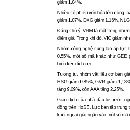
giảm 1,04%.
Nhiều cổ phiếu vốn hóa lớn đồng 
giảm 1,07%, DXG giảm 1,16%, NLG 
Đáng chú ý, VHM là một trong những 
điểm giá. Trong khi đó, VIC giảm n
Nhóm công nghệ cũng tạo áp lực l
0,55%, một số mã khác như GEE g
biến kém tích cực.
Tương tự, nhóm vật liệu cơ bản g
HSG giảm 0,85%, GVR giảm 1,13% v
tăng 9,09%, còn AAA tăng 2,25%.
Giao dịch của nhà đầu tư nước ngoà
đồng trên HoSE. Lực bán tập trun
khối ngoại giải ngân vào một số 