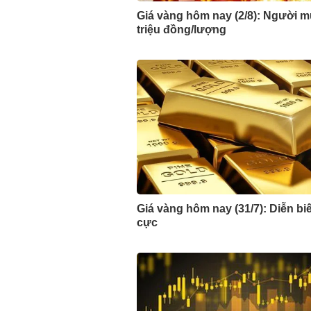
Giá vàng hôm nay (2/8): Người m
triệu đồng/lượng
Giá vàng hôm nay (31/7): Diễn biế
cực