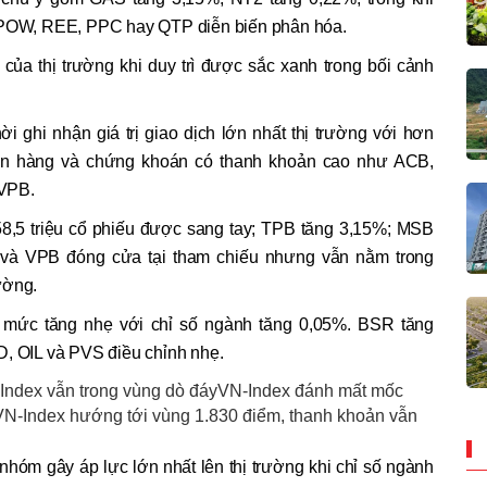
ư POW, REE, PPC hay QTP diễn biến phân hóa.
 của thị trường khi duy trì được sắc xanh trong bối cảnh
i ghi nhận giá trị giao dịch lớn nhất thị trường với hơn
gân hàng và chứng khoán có thanh khoản cao như ACB,
 VPB.
8,5 triệu cổ phiếu được sang tay; TPB tăng 3,15%; MSB
 và VPB đóng cửa tại tham chiếu nhưng vẫn nằm trong
ường.
mức tăng nhẹ với chỉ số ngành tăng 0,05%. BSR tăng
D, OIL và PVS điều chỉnh nhẹ.
N-Index vẫn trong vùng dò đáyVN-Index đánh mất mốc
VN-Index hướng tới vùng 1.830 điểm, thanh khoản vẫn
nhóm gây áp lực lớn nhất lên thị trường khi chỉ số ngành