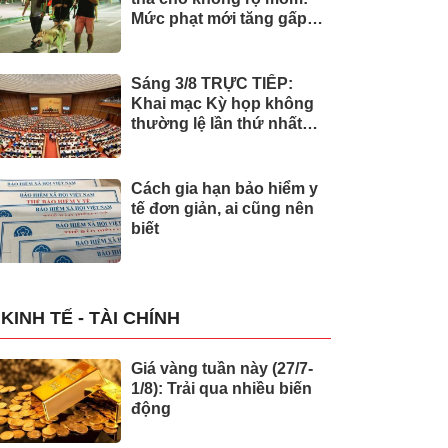
Mức phạt mới tăng gấp
nhiều lần
Sáng 3/8 TRỰC TIẾP:
Khai mạc Kỳ họp không
thường lệ lần thứ nhất
của Quốc hội
Cách gia hạn bảo hiểm y
tế đơn giản, ai cũng nên
biết
KINH TẾ - TÀI CHÍNH
Giá vàng tuần này (27/7-
1/8): Trải qua nhiều biến
động