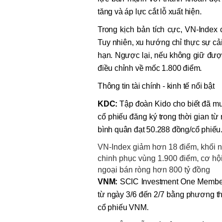
tăng và áp lực cắt lỗ xuất hiện.
Trong kịch bản tích cực, VN-Index 
Tuy nhiên, xu hướng chỉ thực sự c
hạn. Ngược lại, nếu không giữ được
điều chỉnh về mốc 1.800 điểm.
Thông tin tài chính - kinh tế nổi bật
KDC:
Tập đoàn Kido cho biết đã mua
cổ phiếu đăng ký trong thời gian t
bình quân đạt 50.288 đồng/cổ phiếu
VN-Index giảm hơn 18 điểm, khối 
chinh phục vùng 1.900 điểm, cơ hộ
ngoại bán ròng hơn 800 tỷ đồng
VNM:
SCIC Investment One Member 
từ ngày 3/6 đến 2/7 bằng phương t
cổ phiếu VNM.