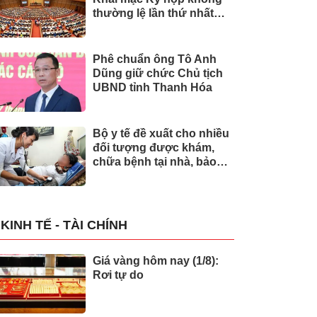
thường lệ lần thứ nhất
của Quốc hội
Phê chuẩn ông Tô Anh
Dũng giữ chức Chủ tịch
UBND tỉnh Thanh Hóa
Bộ y tế đề xuất cho nhiều
đối tượng được khám,
chữa bệnh tại nhà, bảo
hiểm y tế chi trả
KINH TẾ - TÀI CHÍNH
Giá vàng hôm nay (1/8):
Rơi tự do