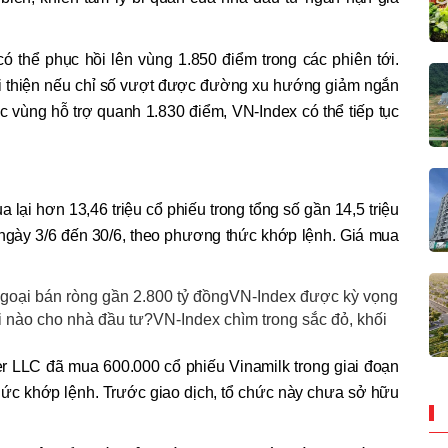
có thể phục hồi lên vùng 1.850 điểm trong các phiên tới.
ải thiện nếu chỉ số vượt được đường xu hướng giảm ngắn
 vùng hỗ trợ quanh 1.830 điểm, VN-Index có thể tiếp tục
 lại hơn 13,46 triệu cổ phiếu trong tổng số gần 14,5 triệu
ừ ngày 3/6 đến 30/6, theo phương thức khớp lệnh. Giá mua
.
ngoại bán ròng gần 2.800 tỷ đồngVN-Index được kỳ vọng
i nào cho nhà đầu tư?VN-Index chìm trong sắc đỏ, khối
LLC đã mua 600.000 cổ phiếu Vinamilk trong giai đoạn
hức khớp lệnh. Trước giao dịch, tổ chức này chưa sở hữu