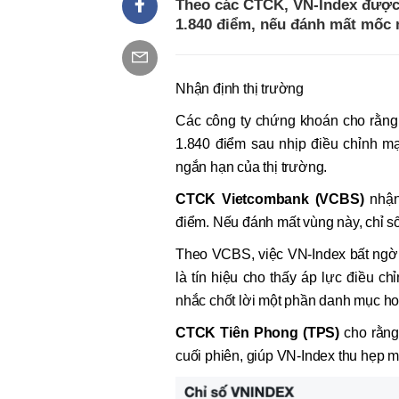
Theo các CTCK, VN-Index được 
1.840 điểm, nếu đánh mất mốc nà
Nhận định thị trường
Các công ty chứng khoán cho rằng 
1.840 điểm sau nhịp điều chỉnh mạ
ngắn hạn của thị trường.
CTCK Vietcombank (VCBS)
nhận 
điểm. Nếu đánh mất vùng này, chỉ số 
Theo VCBS, việc VN-Index bất ngờ g
là tín hiệu cho thấy áp lực điều c
nhắc chốt lời một phần danh mục hoặ
CTCK Tiên Phong (TPS)
cho rằng 
cuối phiên, giúp VN-Index thu hẹp 