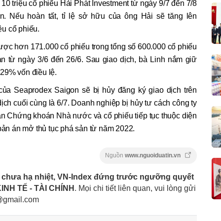
0 triệu cổ phiếu Hải Phát Investment từ ngày 9/7 đến 7/8
n. Nếu hoàn tất, tỉ lệ sở hữu của ông Hải sẽ tăng lên
u cổ phiếu.
ợc hơn 171.000 cổ phiếu trong tổng số 600.000 cổ phiếu
ạn từ ngày 3/6 đến 26/6. Sau giao dịch, bà Linh nắm giữ
29% vốn điều lệ.
 của Seaprodex Saigon sẽ bị hủy đăng ký giao dịch trên
ch cuối cùng là 6/7. Doanh nghiệp bị hủy tư cách công ty
an Chứng khoán Nhà nước và cổ phiếu tiếp tục thuộc diện
 bản án mở thủ tục phá sản từ năm 2022.
Nguồn
www.nguoiduatin.vn
 chưa hạ nhiệt, VN-Index đứng trước ngưỡng quyết
INH TẾ - TÀI CHÍNH
. Mọi chi tiết liên quan, vui lòng gửi
gmail.com