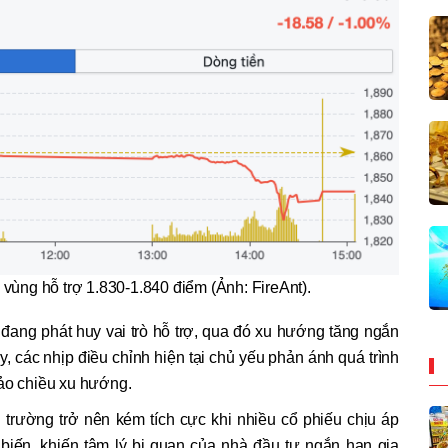
vùng hỗ trợ 1.830-1.840 điểm (Ảnh: FireAnt).
đang phát huy vai trò hỗ trợ, qua đó xu hướng tăng ngắn
, các nhịp điều chỉnh hiện tại chủ yếu phản ánh quá trình
đảo chiều xu hướng.
 trường trở nên kém tích cực khi nhiều cổ phiếu chịu áp
biến, khiến tâm lý bi quan của nhà đầu tư ngắn hạn gia