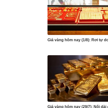
Giá vàng hôm nay (1/8): Rơi tự d
Giá vàng hôm nay (29/7): Nối dài