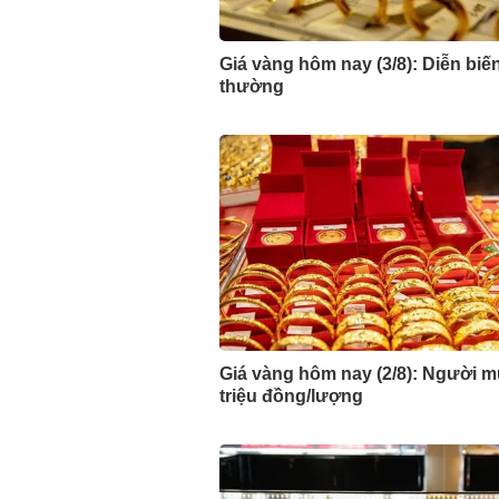
Giá vàng hôm nay (3/8): Diễn biế
thường
Giá vàng hôm nay (2/8): Người m
triệu đồng/lượng