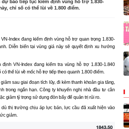
dự báo tiếp tục kiểm định vùng hỗ trợ 1.830-
y, chỉ số có thể lùi về 1.800 điểm.
VN-Index đang kiểm định vùng hỗ trợ quan trọng 1.830-
nh. Diễn biến tại vùng giá này sẽ quyết định xu hướng
định VN-Index đang kiểm tra vùng hỗ trợ 1.830-1.840
có thể lùi về mốc hỗ trợ tiếp theo quanh 1.800 điểm.
iảm sau giai đoạn tích lũy, đi kèm thanh khoản gia tăng,
hỉnh trong ngắn hạn. Công ty khuyến nghị nhà đầu tư cân
c giảm tỷ trọng sử dụng đòn bẩy để quản trị rủi ro.
dù thị trường chịu áp lực bán, lực cầu đã xuất hiện vào
mức giảm.