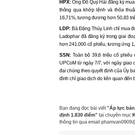
HPX:
Ông Đỗ Quý Hải đăng ký mua 1
thông qua khớp lệnh và thỏa thuậ
16,71%, tương đương hơn 50,83 triệ
LDP:
Bà Đặng Thùy Linh chỉ mua đư
Ladophar đã đăng ký trong giai đo
hơn 241.000 cổ phiếu, tương ứng 1,
SSN:
Toàn bộ 39,6 triệu cổ phiếu
UPCoM từ ngày 7/7, với ngày giao dị
đại chúng theo quyết định của Ủy b
đình chỉ giao dịch do liên quan đến
Bạn đang đọc bài viết
"Áp lực bán
định 1.830 điểm"
tại chuyên mục
K
thông tin qua email
phamvan0909@