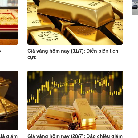
o
Giá vàng hôm nay (31/7): Diễn biến tích
cực
 đà giảm
Giá vàng hôm nay (28/7): Đảo chiều giảm