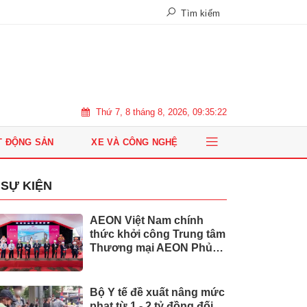
Tìm kiếm
Thứ 7, 8 tháng 8, 2026, 09:35:23
T ĐỘNG SẢN
XE VÀ CÔNG NGHỆ
SỰ KIỆN
AEON Việt Nam chính
thức khởi công Trung tâm
Thương mại AEON Phủ
Lý
Bộ Y tế đề xuất nâng mức
phạt từ 1 - 2 tỷ đồng đối