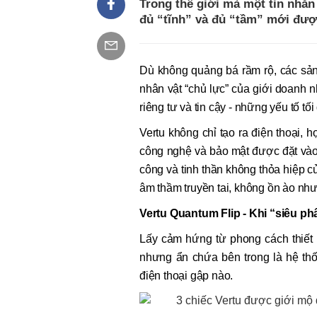
Trong thế giới mà một tin nhắn 
đủ “tĩnh” và đủ “tầm” mới đượ
Dù không quảng bá rầm rộ, các sản
nhân vật “chủ lực” của giới doanh 
riêng tư và tin cậy - những yếu tố tố
Vertu không chỉ tạo ra điện thoại, họ
công nghệ và bảo mật được đặt vào
công và tinh thần không thỏa hiệp 
âm thầm truyền tai, không ồn ào như
Vertu Quantum Flip - Khi “siêu ph
Lấy cảm hứng từ phong cách thiết 
nhưng ẩn chứa bên trong là hệ thố
điện thoại gập nào.