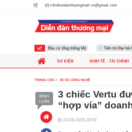
infodiendanthuongmail.vn@gmail.com
Bầu cử tổng thống Mỹ
Tiến tới Đại hội Đản
SỰ KIỆN
KINH TẾ - TÀI CHÍNH
TRANG CHỦ
XE VÀ CÔNG NGHỆ
3 chiếc Vertu đư
BÌNH
LUẬN
“hợp vía” doan
23/06/2025 20:50