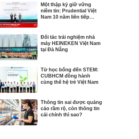
Một thập kỷ giữ vững
niềm tin: Prudential Việt
Nam 10 năm liên tiếp
được vinh danh trong Top
10 Công ty Bảo hiểm uy
tín năm 2026
Đối tác trải nghiệm nhà
máy HEINEKEN Việt Nam
tại Đà Nẵng
Từ học bổng đến STEM:
CUBHCM đồng hành
cùng thế hệ trẻ Việt Nam
Thông tin sai được quảng
cáo rầm rộ, còn thông tin
cải chính thì sao?