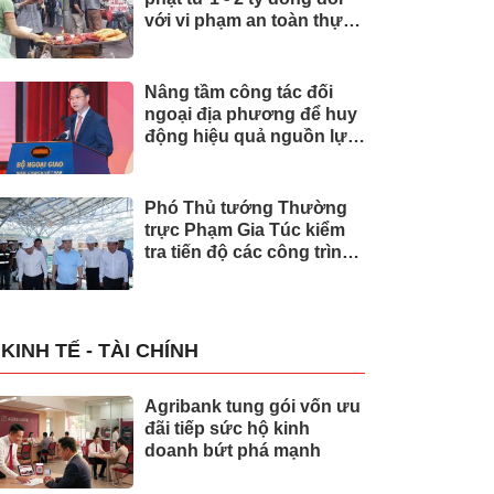
với vi phạm an toàn thực
phẩm
Nâng tầm công tác đối
ngoại địa phương để huy
động hiệu quả nguồn lực
quốc tế
Phó Thủ tướng Thường
trực Phạm Gia Túc kiểm
tra tiến độ các công trình
phục vụ APEC 2027
KINH TẾ - TÀI CHÍNH
Agribank tung gói vốn ưu
đãi tiếp sức hộ kinh
doanh bứt phá mạnh