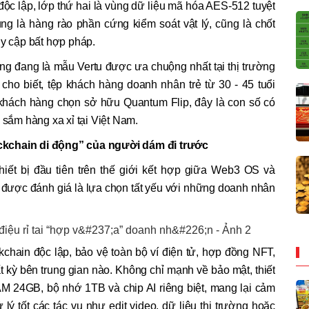
ộc lập, lớp thứ hai là vùng dữ liệu mã hóa AES-512 tuyệt
 cùng là hàng rào phần cứng kiểm soát vật lý, cũng là chốt
uy cập bất hợp pháp.
ũng đang là mẫu Vertu được ưa chuộng nhất tại thị trường
cho biết, tệp khách hàng doanh nhân trẻ từ 30 - 45 tuổi
khách hàng chọn sở hữu Quantum Flip, đây là con số có
 sắm hàng xa xỉ tại Việt Nam.
ckchain di động” của người dám đi trước
hiết bị đầu tiên trên thế giới kết hợp giữa Web3 OS và
x được đánh giá là lựa chọn tất yếu với những doanh nhân
chain độc lập, bảo vệ toàn bộ ví điện tử, hợp đồng NFT,
 kỳ bên trung gian nào. Không chỉ mạnh về bảo mật, thiết
AM 24GB, bộ nhớ 1TB và chip AI riêng biệt, mang lại cảm
ý tốt các tác vụ như edit video, dữ liệu thị trường hoặc