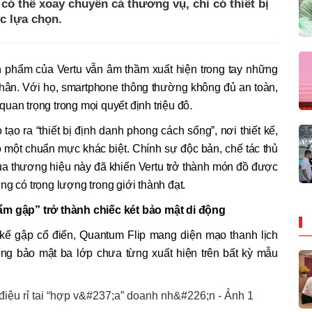
có thể xoay chuyển cả thương vụ, chỉ có thiết bị
c lựa chọn.
 phẩm của Vertu vẫn âm thầm xuất hiện trong tay những
nhân. Với họ, smartphone thông thường không đủ an toàn,
i quan trọng trong mọi quyết định triệu đô.
 tạo ra “thiết bị định danh phong cách sống”, nơi thiết kế,
 một chuẩn mực khác biệt. Chính sự độc bản, chế tác thủ
của thương hiệu này đã khiến Vertu trở thành món đồ được
ng có trọng lượng trong giới thành đạt.
ẩm gập” trở thành chiếc két bảo mật di động
kế gập cổ điển, Quantum Flip mang diện mạo thanh lịch
ng bảo mật ba lớp chưa từng xuất hiện trên bất kỳ mẫu