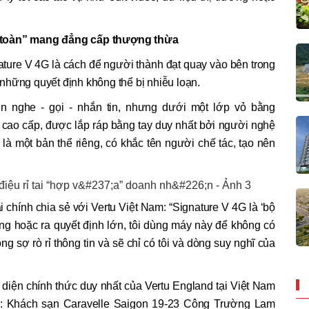
 toàn” mang đẳng cấp thượng thừa
ature V 4G là cách để người thành đạt quay vào bên trong
à những quyết định không thể bị nhiễu loạn.
ện nghe - gọi - nhắn tin, nhưng dưới một lớp vỏ bằng
p cao cấp, được lắp ráp bằng tay duy nhất bởi người nghệ
ị là một bản thể riêng, có khắc tên người chế tác, tạo nên
i chính chia sẻ với Vertu Việt Nam: “Signature V 4G là ‘bộ
trung hoặc ra quyết định lớn, tôi dùng máy này để không có
g sợ rò rỉ thông tin và sẽ chỉ có tôi và dòng suy nghĩ của
i diện chính thức duy nhất của Vertu England tại Việt Nam
: Khách sạn Caravelle Saigon 19-23 Công Trường Lam