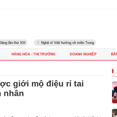
g lần thứ XIII
Nghệ sĩ Việt hướng về miền Trung
HÀNG HÓA - THỊ TRƯỜNG
DOANH NGHIỆP
BẤ
ợc giới mộ điệu rỉ tai
h nhân