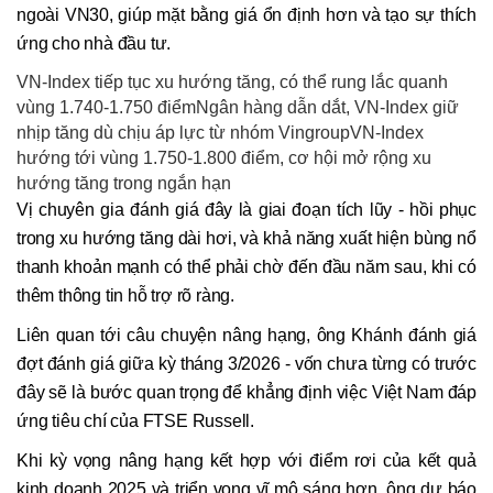
ngoài VN30, giúp mặt bằng giá ổn định hơn và tạo sự thích
ứng cho nhà đầu tư.
VN-Index tiếp tục xu hướng tăng, có thể rung lắc quanh
vùng 1.740-1.750 điểmNgân hàng dẫn dắt, VN-Index giữ
nhịp tăng dù chịu áp lực từ nhóm VingroupVN-Index
hướng tới vùng 1.750-1.800 điểm, cơ hội mở rộng xu
hướng tăng trong ngắn hạn
Vị chuyên gia đánh giá đây là giai đoạn tích lũy - hồi phục
trong xu hướng tăng dài hơi, và khả năng xuất hiện bùng nổ
thanh khoản mạnh có thể phải chờ đến đầu năm sau, khi có
thêm thông tin hỗ trợ rõ ràng.
Liên quan tới câu chuyện nâng hạng, ông Khánh đánh giá
đợt đánh giá giữa kỳ tháng 3/2026 - vốn chưa từng có trước
đây sẽ là bước quan trọng để khẳng định việc Việt Nam đáp
ứng tiêu chí của FTSE Russell.
Khi kỳ vọng nâng hạng kết hợp với điểm rơi của kết quả
kinh doanh 2025 và triển vọng vĩ mô sáng hơn, ông dự báo