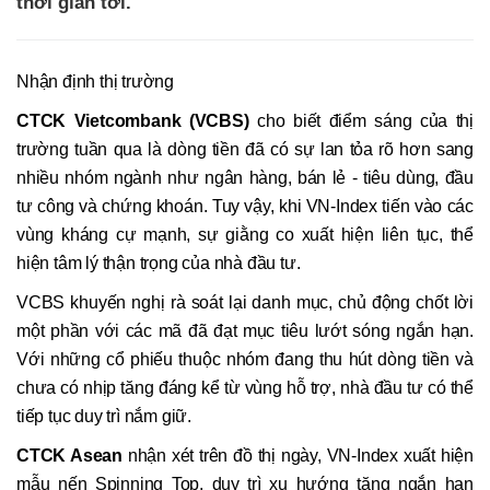
thời gian tới.
Nhận định thị trường
CTCK Vietcombank (VCBS)
cho biết điểm sáng của thị
trường tuần qua là dòng tiền đã có sự lan tỏa rõ hơn sang
nhiều nhóm ngành như ngân hàng, bán lẻ - tiêu dùng, đầu
tư công và chứng khoán. Tuy vậy, khi VN-Index tiến vào các
vùng kháng cự mạnh, sự giằng co xuất hiện liên tục, thể
hiện tâm lý thận trọng của nhà đầu tư.
VCBS khuyến nghị rà soát lại danh mục, chủ động chốt lời
một phần với các mã đã đạt mục tiêu lướt sóng ngắn hạn.
Với những cổ phiếu thuộc nhóm đang thu hút dòng tiền và
chưa có nhịp tăng đáng kể từ vùng hỗ trợ, nhà đầu tư có thể
tiếp tục duy trì nắm giữ.
CTCK Asean
nhận xét trên đồ thị ngày, VN-Index xuất hiện
mẫu nến Spinning Top, duy trì xu hướng tăng ngắn hạn