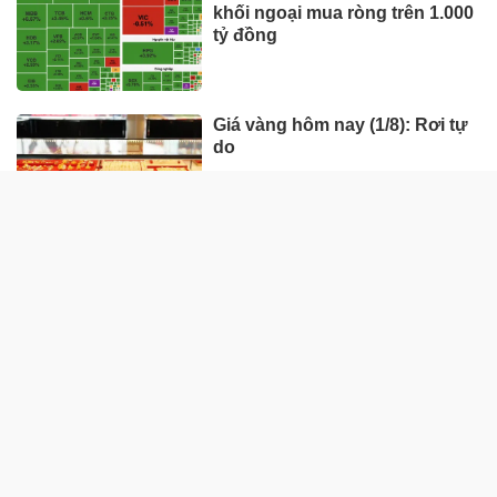
khối ngoại mua ròng trên 1.000
tỷ đồng
Giá vàng hôm nay (1/8): Rơi tự
do
Giá vàng tuần này (27/7-1/8):
Trải qua nhiều biến động
HÀNG HÓA - THỊ TRƯỜNG
TP Hồ Chí Minh nhân rộng