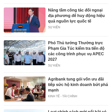
Nâng tầm công tác đối ngoại
địa phương để huy động hiệu
quả nguồn lực quốc tế
SỰ KIỆN
Phó Thủ tướng Thường trực
Phạm Gia Túc kiểm tra tiến độ
các công trình phục vụ APEC
2027
SỰ KIỆN
Agribank tung gói vốn ưu đãi
tiếp sức hộ kinh doanh bứt phá
mạnh
KINH TẾ - TÀI CHÍNH
Loạt chính sách mới nổi bật có