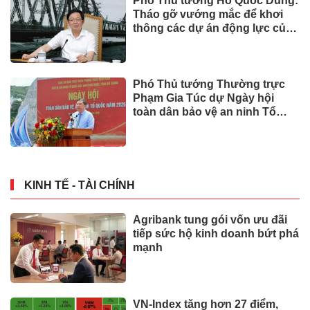
Phó Thủ tướng Hồ Quốc Dũng:
Tháo gỡ vướng mắc để khơi
thông các dự án động lực của
Cần Thơ
Phó Thủ tướng Thường trực
Phạm Gia Túc dự Ngày hội
toàn dân bảo vệ an ninh Tổ
quốc tại Đặc khu Phú Quốc
KINH TẾ - TÀI CHÍNH
Agribank tung gói vốn ưu đãi
tiếp sức hộ kinh doanh bứt phá
mạnh
VN-Index tăng hơn 27 điểm,