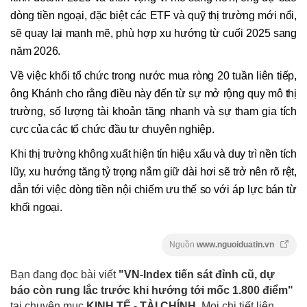
dòng tiền ngoại, đặc biệt các ETF và quỹ thị trường mới nổi,
sẽ quay lại mạnh mẽ, phù hợp xu hướng từ cuối 2025 sang
năm 2026.
Về việc khối tổ chức trong nước mua ròng 20 tuần liên tiếp,
ông Khánh cho rằng điều này đến từ sự mở rộng quy mô thị
trường, số lượng tài khoản tăng nhanh và sự tham gia tích
cực của các tổ chức đầu tư chuyên nghiệp.
Khi thị trường không xuất hiện tín hiệu xấu và duy trì nền tích
lũy, xu hướng tăng tỷ trọng nắm giữ dài hơi sẽ trở nên rõ rệt,
dẫn tới việc dòng tiền nội chiếm ưu thế so với áp lực bán từ
khối ngoại.
Nguồn
www.nguoiduatin.vn
Bạn đang đọc bài viết
"VN-Index tiến sát đỉnh cũ, dự
báo còn rung lắc trước khi hướng tới mốc 1.800 điểm"
tại chuyên mục
KINH TẾ - TÀI CHÍNH
. Mọi chi tiết liên