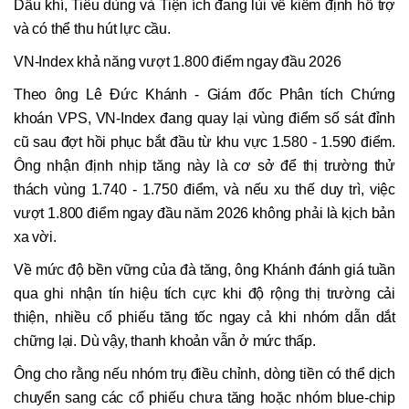
Dầu khí, Tiêu dùng và Tiện ích đang lùi về kiểm định hỗ trợ
và có thể thu hút lực cầu.
VN-Index khả năng vượt 1.800 điểm ngay đầu 2026
Theo ông Lê Đức Khánh - Giám đốc Phân tích Chứng
khoán VPS, VN-Index đang quay lại vùng điểm số sát đỉnh
cũ sau đợt hồi phục bắt đầu từ khu vực 1.580 - 1.590 điểm.
Ông nhận định nhịp tăng này là cơ sở để thị trường thử
thách vùng 1.740 - 1.750 điểm, và nếu xu thế duy trì, việc
vượt 1.800 điểm ngay đầu năm 2026 không phải là kịch bản
xa vời.
Về mức độ bền vững của đà tăng, ông Khánh đánh giá tuần
qua ghi nhận tín hiệu tích cực khi độ rộng thị trường cải
thiện, nhiều cổ phiếu tăng tốc ngay cả khi nhóm dẫn dắt
chững lại. Dù vậy, thanh khoản vẫn ở mức thấp.
Ông cho rằng nếu nhóm trụ điều chỉnh, dòng tiền có thể dịch
chuyển sang các cổ phiếu chưa tăng hoặc nhóm blue-chip