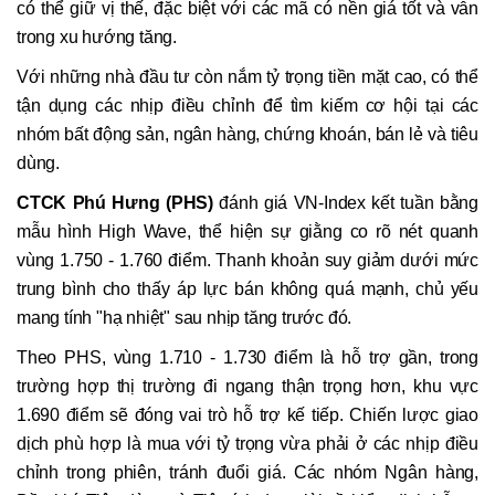
có thể giữ vị thế, đặc biệt với các mã có nền giá tốt và vẫn
trong xu hướng tăng.
Với những nhà đầu tư còn nắm tỷ trọng tiền mặt cao, có thể
tận dụng các nhịp điều chỉnh để tìm kiếm cơ hội tại các
nhóm bất động sản, ngân hàng, chứng khoán, bán lẻ và tiêu
dùng.
CTCK Phú Hưng (PHS)
đánh giá VN-Index kết tuần bằng
mẫu hình High Wave, thể hiện sự giằng co rõ nét quanh
vùng 1.750 - 1.760 điểm. Thanh khoản suy giảm dưới mức
trung bình cho thấy áp lực bán không quá mạnh, chủ yếu
mang tính "hạ nhiệt" sau nhịp tăng trước đó.
Theo PHS, vùng 1.710 - 1.730 điểm là hỗ trợ gần, trong
trường hợp thị trường đi ngang thận trọng hơn, khu vực
1.690 điểm sẽ đóng vai trò hỗ trợ kế tiếp. Chiến lược giao
dịch phù hợp là mua với tỷ trọng vừa phải ở các nhịp điều
chỉnh trong phiên, tránh đuổi giá. Các nhóm Ngân hàng,