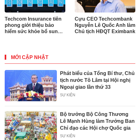
Techcom Insurance tiên
Cựu CEO Techcombank
phong giới thiệu bảo
Nguyễn Lê Quốc Anh làm
hiểm sức khỏe bổ sung
Chủ tịch HĐQT Eximbank
BHYT tại Việt Nam
MỚI CẬP NHẬT
Phát biểu của Tổng Bí thư, Chủ
tịch nước Tô Lâm tại Hội nghị
Ngoại giao lần thứ 33
SỰ KIỆN
Bộ trưởng Bộ Công Thương
Lê Mạnh Hùng làm Trưởng Ban
Chỉ đạo các Hội chợ Quốc gia
SỰ KIỆN