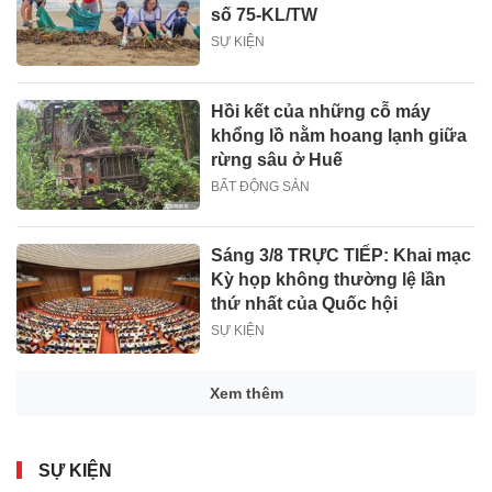
số 75-KL/TW
SỰ KIỆN
Hồi kết của những cỗ máy
khổng lồ nằm hoang lạnh giữa
rừng sâu ở Huế
BẤT ĐỘNG SẢN
Sáng 3/8 TRỰC TIẾP: Khai mạc
Kỳ họp không thường lệ lần
thứ nhất của Quốc hội
SỰ KIỆN
Xem thêm
SỰ KIỆN