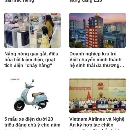
bản sắc riêng
sang xăng E10
Nắng nóng gay gắt, điều
Doanh nghiệp lưu trú
hòa tiết kiệm điện, quạt
Việt chuyển mình thành
tích điện "cháy hàng"
hệ sinh thái đa thương
hiệu
5 mẫu xe điện dưới 20
Vietnam Airlines và Nghệ
triệu đáng chú ý cho năm
An ký hợp tác chiến