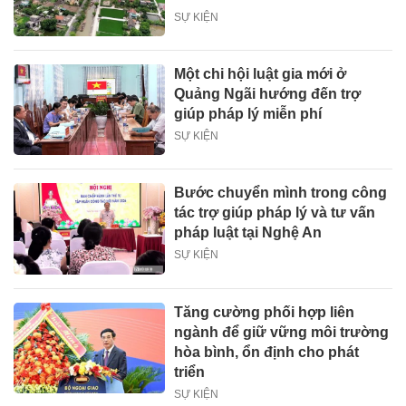
SỰ KIỆN
Một chi hội luật gia mới ở
Quảng Ngãi hướng đến trợ
giúp pháp lý miễn phí
SỰ KIỆN
Bước chuyển mình trong công
tác trợ giúp pháp lý và tư vấn
pháp luật tại Nghệ An
SỰ KIỆN
Tăng cường phối hợp liên
ngành để giữ vững môi trường
hòa bình, ổn định cho phát
triển
SỰ KIỆN