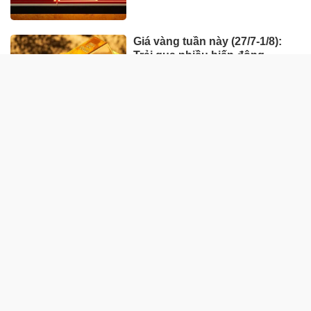
Giá vàng tuần này (27/7-1/8):
Trải qua nhiều biến động
HÀNG HÓA - THỊ TRƯỜNG
TP Hồ Chí Minh nhân rộng
'Tick xanh trách nhiệm' bữa ăn
học đường
Nhà máy sản xuất ván tre 3.200
tỷ mở đường đưa cây tre Việt
"xuất ngoại"