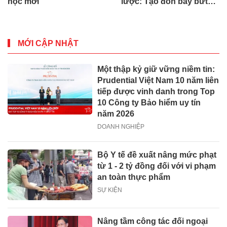
học mới
lược: Tạo đòn bẩy bứt
phá du lịch, giao thương
MỚI CẬP NHẬT
Một thập kỷ giữ vững niềm tin:
Prudential Việt Nam 10 năm liên
tiếp được vinh danh trong Top
10 Công ty Bảo hiểm uy tín
năm 2026
DOANH NGHIỆP
Bộ Y tế đề xuất nâng mức phạt
từ 1 - 2 tỷ đồng đối với vi phạm
an toàn thực phẩm
SỰ KIỆN
Nâng tầm công tác đối ngoại