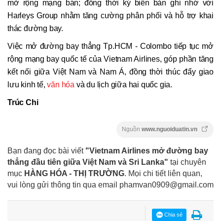
mở rộng mạng bán; đồng thời ký biên bản ghi nhớ với
Harleys Group nhằm tăng cường phân phối và hỗ trợ khai
thác đường bay.
Việc mở đường bay thẳng Tp.HCM - Colombo tiếp tục mở
rộng mạng bay quốc tế của Vietnam Airlines, góp phần tăng
kết nối giữa Việt Nam và Nam Á, đồng thời thúc đẩy giao
lưu kinh tế,
văn hóa
và du lịch giữa hai quốc gia.
Trúc Chi
Nguồn
www.nguoiduatin.vn
Bạn đang đọc bài viết
"Vietnam Airlines mở đường bay
thẳng đầu tiên giữa Việt Nam và Sri Lanka"
tại chuyên
mục
HÀNG HÓA - THỊ TRƯỜNG
. Mọi chi tiết liên quan,
vui lòng gửi thông tin qua email
phamvan0909@gmail.com
Chia sẻ