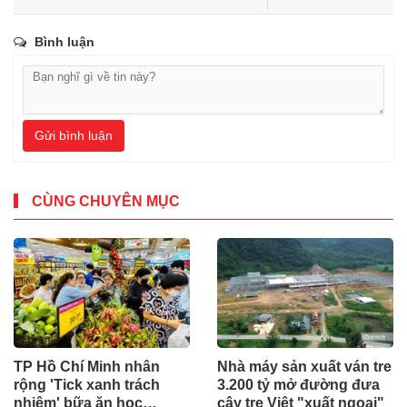
Bình luận
Gửi bình luận
CÙNG CHUYÊN MỤC
TP Hồ Chí Minh nhân
Nhà máy sản xuất ván tre
rộng 'Tick xanh trách
3.200 tỷ mở đường đưa
nhiệm' bữa ăn học
cây tre Việt "xuất ngoại"