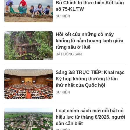
Bộ Chính trị thực hiện Kết luận
số 75-KL/TW
SỰ KIỆN
Hồi kết của những cỗ máy
khổng lồ nằm hoang lạnh giữa
rừng sâu ở Huế
BẤT ĐỘNG SẢN
Sáng 3/8 TRỰC TIẾP: Khai mạc
Kỳ họp không thường lệ lần
thứ nhất của Quốc hội
SỰ KIỆN
Loạt chính sách mới nổi bật có
hiệu lực từ tháng 8/2026, người
dân cần biết