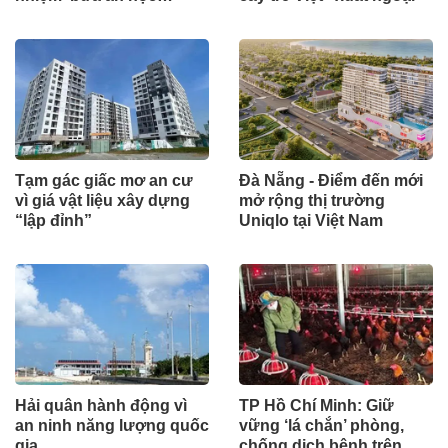
đường
Tạm gác giấc mơ an cư
Đà Nẵng - Điểm đến mới
vì giá vật liệu xây dựng
mở rộng thị trường
“lập đỉnh”
Uniqlo tại Việt Nam
Hải quân hành động vì
TP Hồ Chí Minh: Giữ
an ninh năng lượng quốc
vững ‘lá chắn’ phòng,
gia
chống dịch bệnh trên