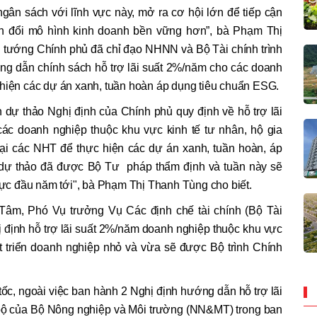
ngân sách với lĩnh vực này, mở ra cơ hội lớn để tiếp cận
ển đổi mô hình kinh doanh bền vững hơn”, bà Phạm Thị
ủ tướng Chính phủ đã chỉ đạo NHNN và Bộ Tài chính trình
g dẫn chính sách hỗ trợ lãi suất 2%/năm cho các doanh
 hiện các dự án xanh, tuần hoàn áp dụng tiêu chuẩn ESG.
n dự thảo Nghị định của Chính phủ quy định về hỗ trợ lãi
ác doanh nghiệp thuộc khu vực kinh tế tư nhân, hộ gia
tại các NHT để thực hiện các dự án xanh, tuần hoàn, áp
dự thảo đã được Bộ Tư pháp thẩm định và tuần này sẽ
 lực đầu năm tới", bà Phạm Thị Thanh Tùng cho biết.
Tâm, Phó Vụ trưởng Vụ Các định chế tài chính (Bộ Tài
 định hỗ trợ lãi suất 2%/năm doanh nghiệp thuộc khu vực
t triển doanh nghiệp nhỏ và vừa sẽ được Bộ trình Chính
ốc, ngoài việc ban hành 2 Nghị định hướng dẫn hỗ trợ lãi
bộ của Bộ Nông nghiệp và Môi trường (NN&MT) trong ban