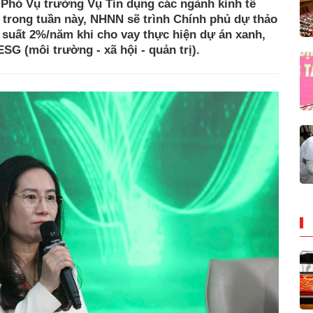
Phó Vụ trưởng Vụ Tín dụng các ngành kinh tế
trong tuần này, NHNN sẽ trình Chính phủ dự thảo
 suất 2%/năm khi cho vay thực hiện dự án xanh,
SG (môi trường - xã hội - quản trị).