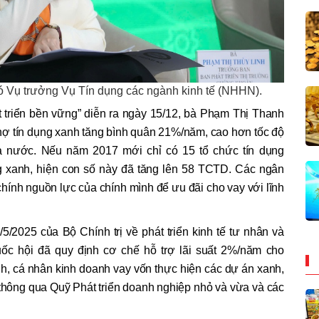
Vụ trưởng Vụ Tín dụng các ngành kinh tế (NHHN).
t triển bền vững” diễn ra ngày 15/12, bà Phạm Thị Thanh
 nợ tín dụng xanh tăng bình quân 21%/năm, cao hơn tốc độ
ả nước. Nếu năm 2017 mới chỉ có 15 tổ chức tín dụng
g xanh, hiện con số này đã tăng lên 58 TCTD. Các ngân
ính nguồn lực của chính mình để ưu đãi cho vay với lĩnh
/2025 của Bộ Chính trị về phát triển kinh tế tư nhân và
c hội đã quy định cơ chế hỗ trợ lãi suất 2%/năm cho
h, cá nhân kinh doanh vay vốn thực hiện các dự án xanh,
thông qua Quỹ Phát triển doanh nghiệp nhỏ và vừa và các