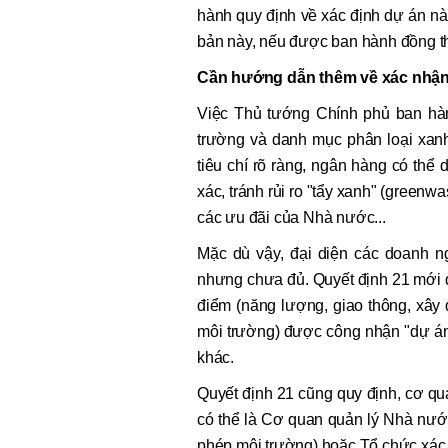
hành quy định về xác định dự án n
bản này, nếu được ban hành đồng thờ
Cần hướng dẫn thêm về xác nhận
Việc Thủ tướng Chính phủ ban hàn
trường và danh mục phân loại xan
tiêu chí rõ ràng, ngân hàng có thể
xác, tránh rủi ro "tẩy xanh" (greenw
các ưu đãi của Nhà nước...
Mặc dù vậy, đại diện các doanh n
nhưng chưa đủ. Quyết định 21 mới đ
điểm (năng lượng, giao thông, xây
môi trường) được công nhận "dự án 
khác.
Quyết định 21 cũng quy định, cơ q
có thể là Cơ quan quản lý Nhà nướ
phép môi trường) hoặc Tổ chức xác 