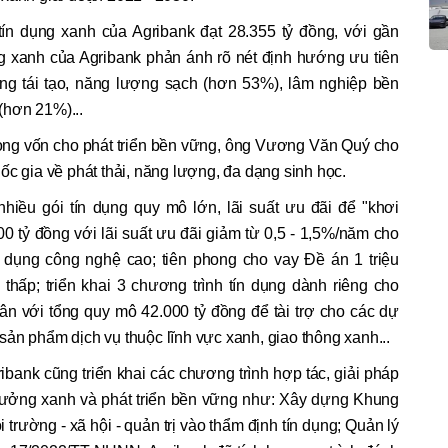
 tín dụng xanh của Agribank đạt 28.355 tỷ đồng, với gần
g xanh của Agribank phản ánh rõ nét định hướng ưu tiên
ng tái tạo, năng lượng sạch (hơn 53%), lâm nghiệp bền
(hơn 21%)...
ng vốn cho phát triển bền vững, ông Vương Văn Quý cho
ốc gia về phát thải, năng lượng, đa dạng sinh học.
nhiều gói tín dụng quy mô lớn, lãi suất ưu đãi để "khơi
0 tỷ đồng với lãi suất ưu đãi giảm từ 0,5 - 1,5%/năm cho
 dụng công nghệ cao; tiên phong cho vay Đề án 1 triệu
hấp; triển khai 3 chương trình tín dụng dành riêng cho
n với tổng quy mô 42.000 tỷ đồng để tài trợ cho các dự
̉n phẩm dịch vụ thuộc lĩnh vực xanh, giao thông xanh...
ibank cũng triển khai các chương trình hợp tác, giải pháp
trưởng xanh và phát triển bền vững như: Xây dựng Khung
 trường - xã hội - quản trị vào thẩm định tín dụng; Quản lý