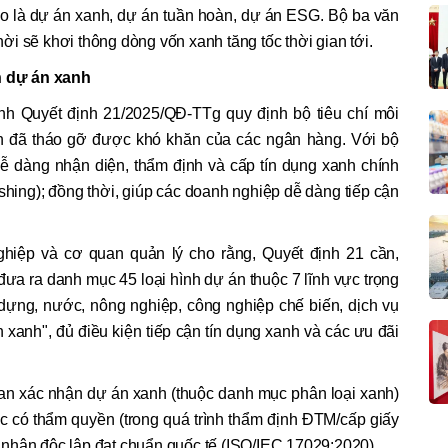
ào là dự án xanh, dự án tuần hoàn, dự án ESG. Bộ ba văn
i sẽ khơi thông dòng vốn xanh tăng tốc thời gian tới.
 dự án xanh
h Quyết định 21/2025/QĐ-TTg quy định bộ tiêu chí môi
h đã tháo gỡ được khó khăn của các ngân hàng. Với bộ
 dễ dàng nhận diện, thẩm định và cấp tín dụng xanh chính
ashing); đồng thời, giúp các doanh nghiệp dễ dàng tiếp cận
ghiệp và cơ quan quản lý cho rằng, Quyết định 21 cần,
ưa ra danh mục 45 loại hình dự án thuộc 7 lĩnh vực trọng
 dựng, nước, nông nghiệp, công nghiệp chế biến, dịch vụ
xanh", đủ điều kiện tiếp cận tín dụng xanh và các ưu đãi
uan xác nhận dự án xanh (thuộc danh mục phân loại xanh)
c có thẩm quyền (trong quá trình thẩm định ĐTM/cấp giấy
nhận độc lập đạt chuẩn quốc tế (ISO/IEC 17029:2020).