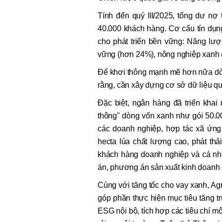
Tính đến quý III/2025, tổng dư nợ
40.000 khách hàng. Cơ cấu tín dụn
cho phát triển bền vững: Năng lượ
vững (hơn 24%), nông nghiệp xanh 
Để khơi thông mạnh mẽ hơn nữa dò
rằng, cần xây dựng cơ sở dữ liệu qu
Đặc biệt, ngân hàng đã triển khai 
thông" dòng vốn xanh như gói 50.00
các doanh nghiệp, hợp tác xã ứng
hecta lúa chất lượng cao, phát thải t
khách hàng doanh nghiệp và cá nhâ
án, phương án sản xuất kinh doanh sa
Cùng với tăng tốc cho vay xanh, Agr
góp phần thực hiện mục tiêu tăng 
ESG nội bộ, tích hợp các tiêu chí môi