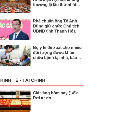
thường lệ lần thứ nhất
của Quốc hội
Phê chuẩn ông Tô Anh
Dũng giữ chức Chủ tịch
UBND tỉnh Thanh Hóa
Bộ y tế đề xuất cho nhiều
đối tượng được khám,
chữa bệnh tại nhà, bảo
hiểm y tế chi trả
KINH TẾ - TÀI CHÍNH
Giá vàng hôm nay (1/8):
Rơi tự do