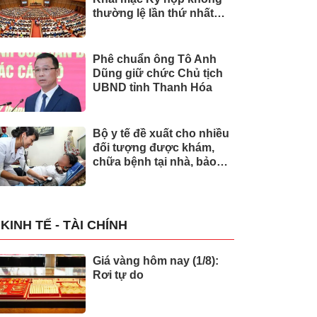
thường lệ lần thứ nhất
của Quốc hội
Phê chuẩn ông Tô Anh
Dũng giữ chức Chủ tịch
UBND tỉnh Thanh Hóa
Bộ y tế đề xuất cho nhiều
đối tượng được khám,
chữa bệnh tại nhà, bảo
hiểm y tế chi trả
KINH TẾ - TÀI CHÍNH
Giá vàng hôm nay (1/8):
Rơi tự do