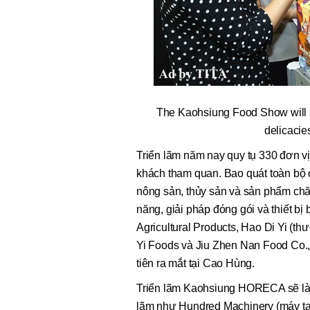
The Kaohsiung Food Show will sp
delicacies
Triển lãm năm nay quy tụ 330 đơn vị
khách tham quan. Bao quát toàn bộ 
nông sản, thủy sản và sản phẩm chă
năng, giải pháp đóng gói và thiết bị
Agricultural Products, Hao Di Yi (th
Yi Foods và Jiu Zhen Nan Food Co., 
tiên ra mắt tại Cao Hùng.
Triển lãm Kaohsiung HORECA sẽ làm n
lãm như Hundred Machinery (máy tạo