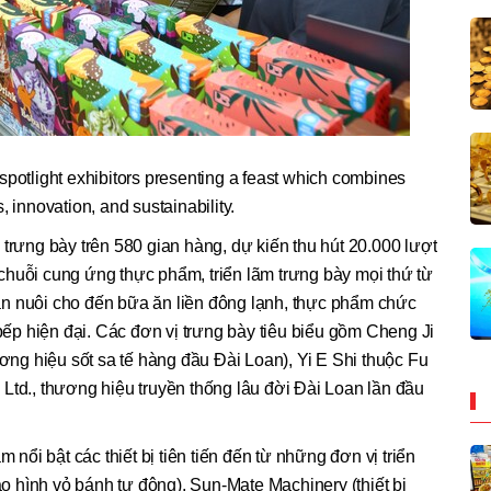
otlight exhibitors presenting a feast which combines
, innovation, and sustainability.
 trưng bày trên 580 gian hàng, dự kiến thu hút 20.000 lượt
chuỗi cung ứng thực phẩm, triển lãm trưng bày mọi thứ từ
n nuôi cho đến bữa ăn liền đông lạnh, thực phẩm chức
 bếp hiện đại. Các đơn vị trưng bày tiêu biểu gồm Cheng Ji
ương hiệu sốt sa tế hàng đầu Đài Loan), Yi E Shi thuộc Fu
Ltd., thương hiệu truyền thống lâu đời Đài Loan lần đầu
ổi bật các thiết bị tiên tiến đến từ những đơn vị triển
 hình vỏ bánh tự động), Sun-Mate Machinery (thiết bị