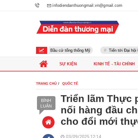
infodiendanthuongmail.vn@gmail.com
Bầu cử tổng thống Mỹ
Tiến tới Đại hội Đản
SỰ KIỆN
KINH TẾ - TÀI CHÍNH
TRANG CHỦ
QUỐC TẾ
Triển lãm Thực
BÌNH
LUẬN
nối hàng đầu ch
cho đổi mới th
03/09/2025 12:14