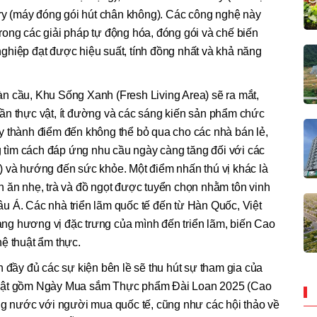
 (máy đóng gói hút chân không). Các công nghệ này
ong các giải pháp tự động hóa, đóng gói và chế biến
ghiệp đạt được hiệu suất, tính đồng nhất và khả năng
n cầu, Khu Sống Xanh (Fresh Living Area) sẽ ra mắt,
ần thực vật, ít đường và các sáng kiến sản phẩm chức
y thành điểm đến không thể bỏ qua cho các nhà bán lẻ,
tìm cách đáp ứng nhu cầu ngày càng tăng đối với các
) và hướng đến sức khỏe. Một điểm nhấn thú vị khác là
n ăn nhẹ, trà và đồ ngọt được tuyển chọn nhằm tôn vinh
u Á. Các nhà triển lãm quốc tế đến từ Hàn Quốc, Việt
g hương vị đặc trưng của mình đến triển lãm, biến Cao
ệ thuật ẩm thực.
h đầy đủ các sự kiện bên lề sẽ thu hút sự tham gia của
 bật gồm Ngày Mua sắm Thực phẩm Đài Loan 2025 (Cao
ong nước với người mua quốc tế, cũng như các hội thảo về