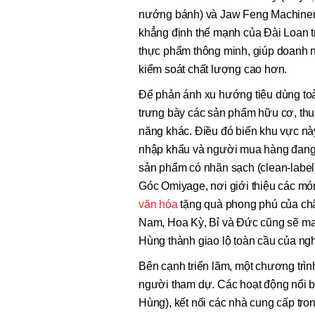
nướng bánh) và Jaw Feng Machinery
khẳng định thế mạnh của Đài Loan tr
thực phẩm thông minh, giúp doanh n
kiểm soát chất lượng cao hơn.
Để phản ánh xu hướng tiêu dùng toà
trưng bày các sản phẩm hữu cơ, thu
năng khác. Điều đó biến khu vực nà
nhập khẩu và người mua hàng đang 
sản phẩm có nhãn sạch (clean-label
Góc Omiyage, nơi giới thiệu các mó
văn hóa
tặng quà phong phú của châ
Nam, Hoa Kỳ, Bỉ và Đức cũng sẽ man
Hùng thành giao lộ toàn cầu của ngh
Bên cạnh triển lãm, một chương trìn
người tham dự. Các hoạt động nổi
Hùng), kết nối các nhà cung cấp tr