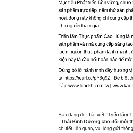
Mục tiêu Phát triển Bền vững, chương
sản phẩm trực tiếp, nếm thử sản ph
hoạt động này không chỉ cung cấp thô
cho người tham gia.
Triển lãm Thực phẩm Cao Hùng là n
sản phẩm và nhà cung cấp sáng tạo
kiếm nguồn thực phẩm lành mạnh, đồ 
kiện này là cầu nối hoàn hảo để mở
Đừng bỏ lỡ hành trình đầy hương v
tại https://reurl.cc/pY3g9Z . Để biết th
cập: www.foodkh.com.tw | www.kaoh
Bạn đang đọc bài viết
"Triển lãm 
- Thái Bình Dương cho đổi mới 
chi tiết liên quan, vui lòng gửi thôn