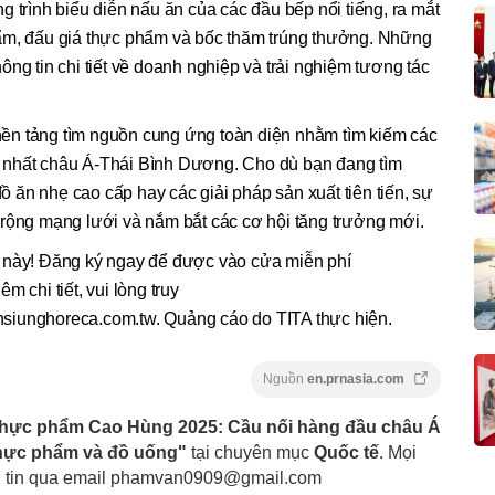
 trình biểu diễn nấu ăn của các đầu bếp nổi tiếng, ra mắt
ẩm, đấu giá thực phẩm và bốc thăm trúng thưởng. Những
ng tin chi tiết về doanh nghiệp và trải nghiệm tương tác
ền tảng tìm nguồn cung ứng toàn diện nhằm tìm kiếm các
 nhất châu Á-Thái Bình Dương. Cho dù bạn đang tìm
ăn nhẹ cao cấp hay các giải pháp sản xuất tiên tiến, sự
 rộng mạng lưới và nắm bắt các cơ hội tăng trưởng mới.
ị này! Đăng ký ngay để được vào cửa miễn phí
êm chi tiết, vui lòng truy
siunghoreca.com.tw. Quảng cáo do TITA thực hiện.
Nguồn
en.prnasia.com
Thực phẩm Cao Hùng 2025: Cầu nối hàng đầu châu Á
thực phẩm và đồ uống"
tại chuyên mục
Quốc tế
. Mọi
g tin qua email
phamvan0909@gmail.com