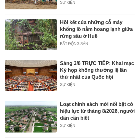
SỰ KIỆN
Hồi kết của những cỗ máy
khổng lồ nằm hoang lạnh giữa
rừng sâu ở Huế
BẤT ĐỘNG SẢN
Sáng 3/8 TRỰC TIẾP: Khai mạc
Kỳ họp không thường lệ lần
thứ nhất của Quốc hội
SỰ KIỆN
Loạt chính sách mới nổi bật có
hiệu lực từ tháng 8/2026, người
dân cần biết
SỰ KIỆN