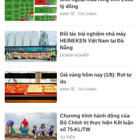
tỷ đồng
KINH TẾ - TÀI CHÍNH
Đối tác trải nghiệm nhà máy
HEINEKEN Việt Nam tại Đà
Nẵng
DOANH NGHIỆP
Giá vàng hôm nay (1/8): Rơi tự
do
KINH TẾ - TÀI CHÍNH
Chương trình hành động của
Bộ Chính trị thực hiện Kết luận
số 75-KL/TW
SỰ KIỆN