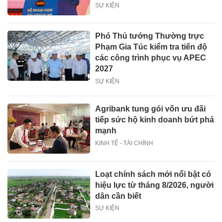
SỰ KIỆN
Phó Thủ tướng Thường trực
Phạm Gia Túc kiểm tra tiến độ
các công trình phục vụ APEC
2027
SỰ KIỆN
Agribank tung gói vốn ưu đãi
tiếp sức hộ kinh doanh bứt phá
mạnh
KINH TẾ - TÀI CHÍNH
Loạt chính sách mới nổi bật có
hiệu lực từ tháng 8/2026, người
dân cần biết
SỰ KIỆN