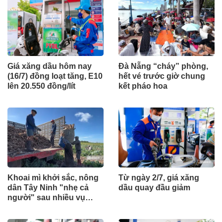
Giá xăng dầu hôm nay
Đà Nẵng “cháy” phòng,
(16/7) đồng loạt tăng, E10
hết vé trước giờ chung
lên 20.550 đồng/lít
kết pháo hoa
Khoai mì khởi sắc, nông
Từ ngày 2/7, giá xăng
dân Tây Ninh "nhẹ cả
dầu quay đầu giảm
người" sau nhiều vụ
thấp thỏm