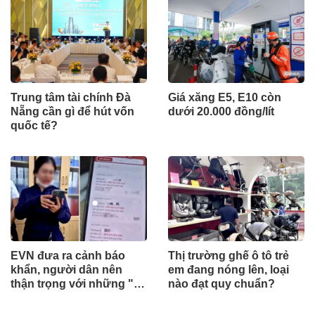
Trung tâm tài chính Đà
Giá xăng E5, E10 còn
Nẵng cần gì để hút vốn
dưới 20.000 đồng/lít
quốc tế?
EVN đưa ra cảnh báo
Thị trường ghế ô tô trẻ
khẩn, người dân nên
em đang nóng lên, loại
thận trọng với những "tin
nào đạt quy chuẩn?
nhắn lạ"