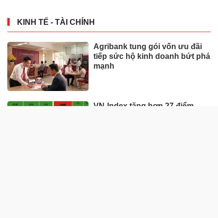
KINH TẾ - TÀI CHÍNH
Agribank tung gói vốn ưu đãi
tiếp sức hộ kinh doanh bứt phá
mạnh
VN-Index tăng hơn 27 điểm,
khối ngoại mua ròng trên 1.000
tỷ đồng
Giá vàng hôm nay (1/8): Rơi tự
do