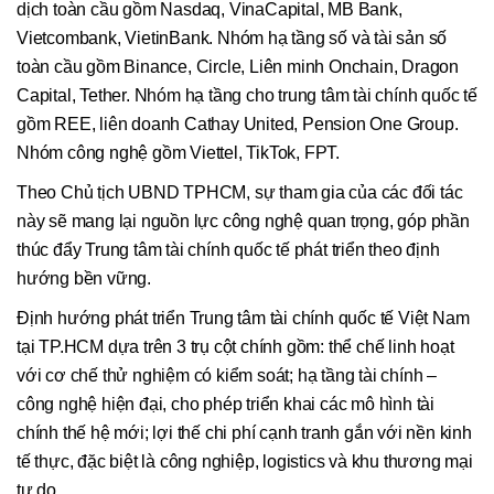
dịch toàn cầu gồm Nasdaq, VinaCapital, MB Bank,
Vietcombank, VietinBank. Nhóm hạ tầng số và tài sản số
toàn cầu gồm Binance, Circle, Liên minh Onchain, Dragon
Capital, Tether. Nhóm hạ tầng cho trung tâm tài chính quốc tế
gồm REE, liên doanh Cathay United, Pension One Group.
Nhóm công nghệ gồm Viettel, TikTok, FPT.
Theo Chủ tịch UBND TPHCM, sự tham gia của các đối tác
này sẽ mang lại nguồn lực công nghệ quan trọng, góp phần
thúc đẩy Trung tâm tài chính quốc tế phát triển theo định
hướng bền vững.
Định hướng phát triển Trung tâm tài chính quốc tế Việt Nam
tại TP.HCM dựa trên 3 trụ cột chính gồm: thể chế linh hoạt
với cơ chế thử nghiệm có kiểm soát; hạ tầng tài chính –
công nghệ hiện đại, cho phép triển khai các mô hình tài
chính thế hệ mới; lợi thế chi phí cạnh tranh gắn với nền kinh
tế thực, đặc biệt là công nghiệp, logistics và khu thương mại
tự do.