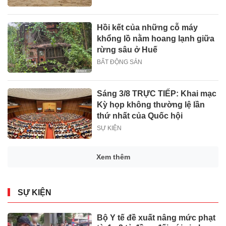
Hồi kết của những cỗ máy
khổng lồ nằm hoang lạnh giữa
rừng sâu ở Huế
BẤT ĐỘNG SẢN
Sáng 3/8 TRỰC TIẾP: Khai mạc
Kỳ họp không thường lệ lần
thứ nhất của Quốc hội
SỰ KIỆN
Xem thêm
SỰ KIỆN
Bộ Y tế đề xuất nâng mức phạt