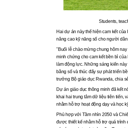
Students, teach
Hai dự án này thể hiện cam kết của R
nâng cao kỹ năng số cho người dâ
"Buổi lễ chào mừng chung hôm nay k
minh chứng cho cam kết bền bỉ của 
làm động lực. Những sáng kiến này 
bằng số và thúc đẩy sự phát triển
trưởng Bộ giáo dục Rwanda, chia s
Dự án giáo dục thông minh đã kết nối
khai hai trung tâm dữ liệu tiên tiến
nhằm hỗ trợ hoạt động dạy và học kỹ 
Phù hợp với Tầm nhìn 2050 và Chiến
được thiết kế nhằm hỗ trợ quá trình 