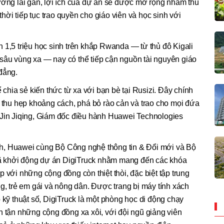
ương lai gần, lợi ích của dự án sẽ được mở rộng nhằm thu
i tiếp tục trao quyền cho giáo viên và học sinh với
 1,5 triệu học sinh trên khắp Rwanda — từ thủ đô Kigali
sâu vùng xa — nay có thể tiếp cận nguồn tài nguyên giáo
đẳng.
 chia sẻ kiến thức từ xa với bạn bè tại Rusizi. Đây chính
: thu hẹp khoảng cách, phá bỏ rào cản và trao cho mọi đứa
Jin Jiqing, Giám đốc điều hành Huawei Technologies
h, Huawei cùng Bộ Công nghệ thông tin & Đổi mới và Bộ
đã khởi động dự án DigiTruck nhằm mang đến các khóa
 với những cộng đồng còn thiệt thòi, đặc biệt tập trung
g, trẻ em gái và nông dân. Được trang bị máy tính xách
tập kỹ thuật số, DigiTruck là một phòng học di động chạy
n tận những cộng đồng xa xôi, với đội ngũ giảng viên