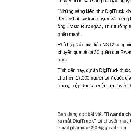
chuyên môn sẵn sàng đào tạo ngay cả 
"Những sáng kiến như DigiTruck khô
đến cơ hội, sự trao quyền và tương l
ông Eraste Rurangwa, Thứ trưởng t
nhấn mạnh.
Phù hợp với mục tiêu NST2 trong v
chuyển qua tất cả 30 quận của Rwa
năm.
Tính đến nay, dự án DigiTruck th
cho hơn 17.000 người tại 7 quốc gi
phòng, nộp đơn xin việc trực tuyến, k
Bạn đang đọc bài viết
"Rwanda ch
ra mắt DigiTruck"
tại chuyên mục
email
phamvan0909@gmail.com