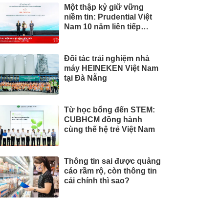
Một thập kỷ giữ vững
niềm tin: Prudential Việt
Nam 10 năm liên tiếp
được vinh danh trong Top
10 Công ty Bảo hiểm uy
tín năm 2026
Đối tác trải nghiệm nhà
máy HEINEKEN Việt Nam
tại Đà Nẵng
Từ học bổng đến STEM:
CUBHCM đồng hành
cùng thế hệ trẻ Việt Nam
Thông tin sai được quảng
cáo rầm rộ, còn thông tin
cải chính thì sao?