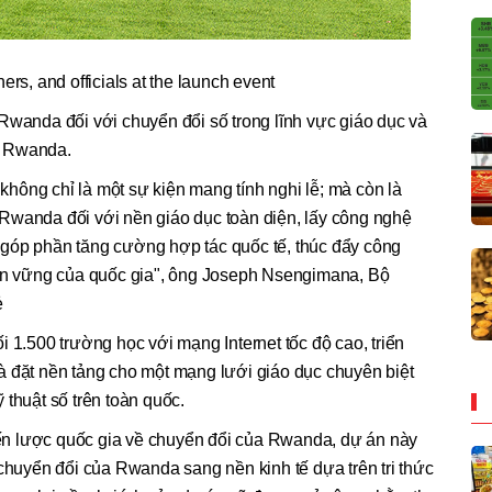
ers, and officials at the launch event
wanda đối với chuyển đổi số trong lĩnh vực giáo dục và
n Rwanda.
hông chỉ là một sự kiện mang tính nghi lễ; mà còn là
Rwanda đối với nền giáo dục toàn diện, lấy công nghệ
góp phần tăng cường hợp tác quốc tế, thúc đẩy công
 bền vững của quốc gia", ông Joseph Nsengimana, Bộ
ẻ
 1.500 trường học với mạng Internet tốc độ cao, triển
, và đặt nền tảng cho một mạng lưới giáo dục chuyên biệt
thuật số trên toàn quốc.
 lược quốc gia về chuyển đổi của Rwanda, dự án này
chuyển đổi của Rwanda sang nền kinh tế dựa trên tri thức