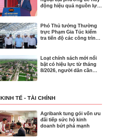
động hiệu quả nguồn lực
quốc tế
Phó Thủ tướng Thường
trực Phạm Gia Túc kiểm
tra tiến độ các công trình
phục vụ APEC 2027
Loạt chính sách mới nổi
bật có hiệu lực từ tháng
8/2026, người dân cần
biết
KINH TẾ - TÀI CHÍNH
Agribank tung gói vốn ưu
đãi tiếp sức hộ kinh
doanh bứt phá mạnh