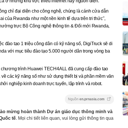
ở những khu vực thiếu internet hay nguồn điện.
ng chỉ đại diện cho công nghệ, chúng là cánh cửa dẫn
ai của Rwanda như một nền kinh tế dựa trên tri thức",
hường trực Bộ Công nghệ thông tin & Đổi mới Rwanda,
iệc đào tạo 1 triệu công dân có kỹ năng số, DigiTruck sẽ di
nda với mục tiêu đào tạo 5.000 người dân trong vòng ba
uộc chương trình Huawei TECH4ALL đã cung cấp đào tạo
a về các kỹ năng số như sử dụng thiết bị và phần mềm văn
hởi nghiệp kinh doanh trực tuyến, lập trình và robot.
Nguồn
en.prnasia.com
ào mừng hoàn thành Dự án giáo dục thông minh và
Quốc tế
. Mọi chi tiết liên quan, vui lòng gửi thông tin qua