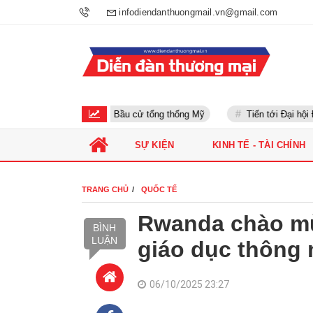
infodiendanthuongmail.vn@gmail.com
Bầu cử tổng thống Mỹ
Tiến tới Đại hội Đản
SỰ KIỆN
KINH TẾ - TÀI CHÍNH
TRANG CHỦ
QUỐC TẾ
Rwanda chào m
BÌNH
LUẬN
giáo dục thông 
06/10/2025 23:27