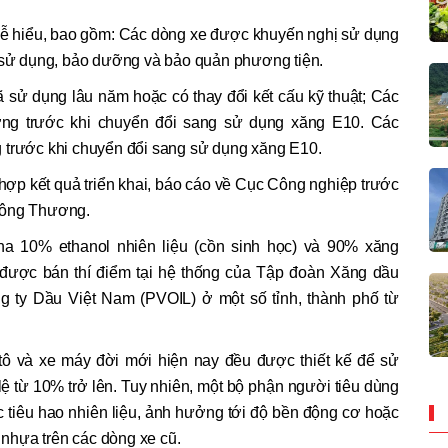
ễ hiểu, bao gồm: Các dòng xe được khuyến nghị sử dụng
ử dụng, bảo dưỡng và bảo quản phương tiện.
ã sử dụng lâu năm hoặc có thay đổi kết cấu kỹ thuật; Các
̛ỡng trước khi chuyển đổi sang sử dụng xăng E10. Các
ng trước khi chuyển đổi sang sử dụng xăng E10.
ợp kết quả triển khai, báo cáo về Cục Công nghiệp trước
Công Thương.
ha 10% ethanol nhiên liệu (cồn sinh học) và 90% xăng
 được bán thí điểm tại hệ thống của Tập đoàn Xăng dầu
g ty Dầu Việt Nam (PVOIL) ở một số tỉnh, thành phố từ
tô và xe máy đời mới hiện nay đều được thiết kế để sử
 lệ từ 10% trở lên. Tuy nhiên, một bộ phận người tiêu dùng
c tiêu hao nhiên liệu, ảnh hưởng tới độ bền động cơ hoặc
, nhựa trên các dòng xe cũ.