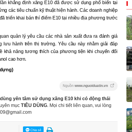
ần khẳng định xăng E10 đã được sử dụng phổ biến tại
 ứng các tiêu chuẩn kỹ thuật hiện hành. Các doanh nghiệp
ã triển khai bán thí điểm E10 tại nhiều địa phương trước
quan quản lý yêu cầu các nhà sản xuất đưa ra đánh giá
g lưu hành trên thị trường. Yêu cầu này nhằm giải đáp
 khả năng tương thích của phương tiện khi chuyển đổi
anol cao hơn.
 dựng)
Nguồn
www.nguoiduatin.vn
 dùng yên tâm sử dụng xăng E10 khi có động thái
huyên mục
TIÊU DÙNG
. Mọi chi tiết liên quan, vui lòng
09@gmail.com
Chia sẻ