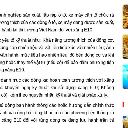
ghiệp sản xuất, lắp ráp ô tô, xe máy cần tổ chức rà
̛ơng thích của các dòng ô tô, xe máy đang được sản xuất,
 hành tại thị trường Việt Nam đối với xăng E10.
ếu tố kỹ thuật như: Khả năng tương thích của động cơ,
ung cấp nhiên liệu và vật liệu tiếp xúc với nhiên liệu; Ảnh
 vận hành, mức tiêu hao nhiên liệu, độ bền động cơ và khí
̃ng hoặc thay thế vật tư (nếu có) để bảo đảm phương tiện
̣ng xăng E10.
danh mục các dòng xe: hoàn toàn tương thích với xăng
ặc khuyến nghị kỹ thuật khi sử dụng xăng E10; Không
 có), kèm theo nguyên nhân kỹ thuật và giải pháp xử lý.
động ban hành thông cáo hoặc hướng dẫn chính thức
o hành và công bố công khai trên các phương tiện thông tin
g xăng E10 đối với từng dòng xe đang lưu hành trên thị