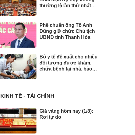
thường lệ lần thứ nhất
của Quốc hội
Phê chuẩn ông Tô Anh
Dũng giữ chức Chủ tịch
UBND tỉnh Thanh Hóa
Bộ y tế đề xuất cho nhiều
đối tượng được khám,
chữa bệnh tại nhà, bảo
hiểm y tế chi trả
KINH TẾ - TÀI CHÍNH
Giá vàng hôm nay (1/8):
Rơi tự do