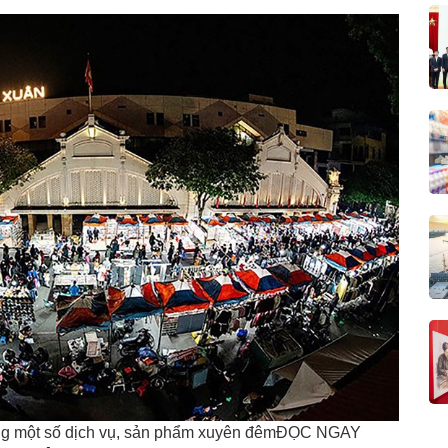
bằng một số dịch vụ, sản phẩm xuyên đêmĐỌC NGAY