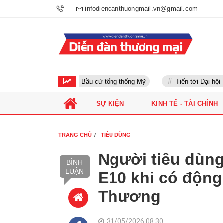
infodiendanthuongmail.vn@gmail.com
Bầu cử tổng thống Mỹ
Tiến tới Đại hội Đản
SỰ KIỆN
KINH TẾ - TÀI CHÍNH
TRANG CHỦ
TIÊU DÙNG
Người tiêu dùn
BÌNH
LUẬN
E10 khi có động
Thương
31/05/2026 08:30