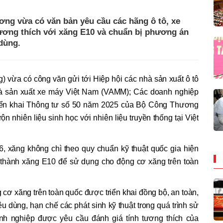
ng vừa có văn bản yêu cầu các hãng ô tô, xe
ương thích với xăng E10 và chuẩn bị phương án
 dùng.
a có công văn gửi tới Hiệp hội các nhà sản xuất ô tô
hà sản xuất xe máy Việt Nam (VAMM); Các doanh nghiệp
về triển khai Thông tư số 50 năm 2025 của Bộ Công Thương
trộn nhiên liệu sinh học với nhiên liệu truyền thống tại Việt
6, xăng không chì theo quy chuẩn kỹ thuật quốc gia hiện
 thành xăng E10 để sử dụng cho động cơ xăng trên toàn
cơ xăng trên toàn quốc được triển khai đồng bộ, an toàn,
 tiêu dùng, hạn chế các phát sinh kỹ thuật trong quá trình sử
anh nghiệp được yêu cầu đánh giá tính tương thích của