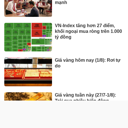
mạnh
VN-Index tăng hơn 27 điểm,
khối ngoại mua ròng trên 1.000
tỷ đồng
Giá vàng hôm nay (1/8): Rơi tự
do
Giá vàng tuần này (27/7-1/8):
Trải qua nhiều biến động