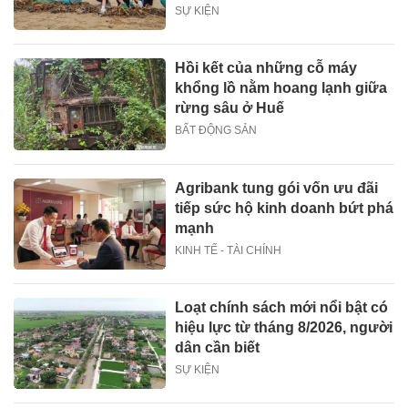
SỰ KIỆN
Hồi kết của những cỗ máy
khổng lồ nằm hoang lạnh giữa
rừng sâu ở Huế
BẤT ĐỘNG SẢN
Agribank tung gói vốn ưu đãi
tiếp sức hộ kinh doanh bứt phá
mạnh
KINH TẾ - TÀI CHÍNH
Loạt chính sách mới nổi bật có
hiệu lực từ tháng 8/2026, người
dân cần biết
SỰ KIỆN