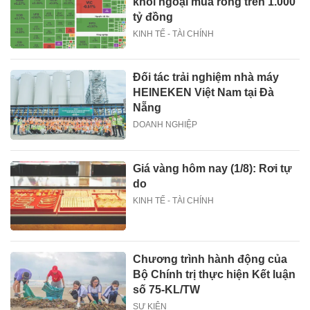
khối ngoại mua ròng trên 1.000
tỷ đồng
KINH TẾ - TÀI CHÍNH
Đối tác trải nghiệm nhà máy
HEINEKEN Việt Nam tại Đà
Nẵng
DOANH NGHIỆP
Giá vàng hôm nay (1/8): Rơi tự
do
KINH TẾ - TÀI CHÍNH
Chương trình hành động của
Bộ Chính trị thực hiện Kết luận
số 75-KL/TW
SỰ KIỆN