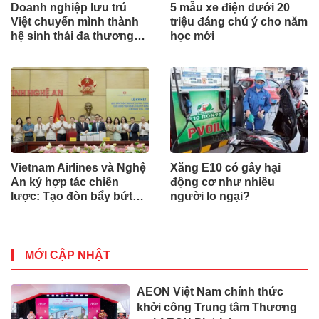
Doanh nghiệp lưu trú
5 mẫu xe điện dưới 20
Việt chuyển mình thành
triệu đáng chú ý cho năm
hệ sinh thái đa thương
học mới
hiệu
Vietnam Airlines và Nghệ
Xăng E10 có gây hại
An ký hợp tác chiến
động cơ như nhiều
lược: Tạo đòn bẩy bứt
người lo ngại?
phá du lịch, giao thương
MỚI CẬP NHẬT
AEON Việt Nam chính thức
khởi công Trung tâm Thương