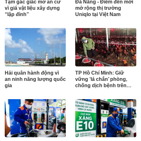
Tạm gác giấc mơ an cư
Đà Nẵng - Điểm đến mới
vì giá vật liệu xây dựng
mở rộng thị trường
“lập đỉnh”
Uniqlo tại Việt Nam
Hải quân hành động vì
TP Hồ Chí Minh: Giữ
an ninh năng lượng quốc
vững ‘lá chắn’ phòng,
gia
chống dịch bệnh trên
đàn vật nuôi