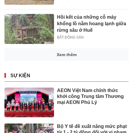
Hồi kết của những cỗ máy
khổng lồ nằm hoang lạnh giữa
rừng sâu ở Huế
BẤT ĐỘNG SẢN
Xem thêm
SỰ KIỆN
AEON Việt Nam chính thức
khởi công Trung tâm Thương
mại AEON Phủ Lý
Bộ Y tế đề xuất nâng mức phạt
từ 1 - 2 tỷ đồng đối với vi phạm