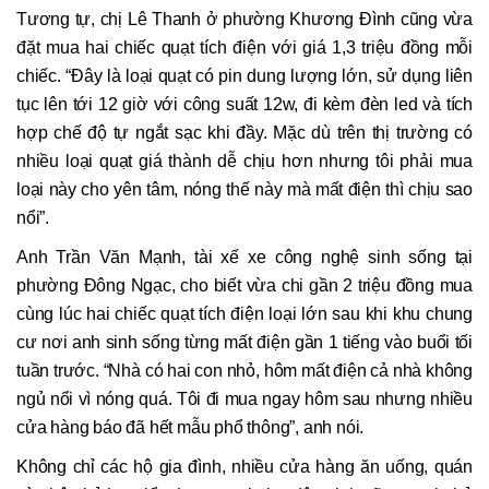
Tương tự, chị Lê Thanh ở phường Khương Đình cũng vừa
đặt mua hai chiếc quạt tích điện với giá 1,3 triệu đồng mỗi
chiếc. “Đây là loại quạt có pin dung lượng lớn, sử dụng liên
tục lên tới 12 giờ với công suất 12w, đi kèm đèn led và tích
hợp chế độ tự ngắt sạc khi đầy. Mặc dù trên thị trường có
nhiều loại quạt giá thành dễ chịu hơn nhưng tôi phải mua
loại này cho yên tâm, nóng thế này mà mất điện thì chịu sao
nổi”.
Anh Trần Văn Mạnh, tài xế xe công nghệ sinh sống tại
phường Đông Ngạc, cho biết vừa chi gần 2 triệu đồng mua
cùng lúc hai chiếc quạt tích điện loại lớn sau khi khu chung
cư nơi anh sinh sống từng mất điện gần 1 tiếng vào buổi tối
tuần trước. “Nhà có hai con nhỏ, hôm mất điện cả nhà không
ngủ nổi vì nóng quá. Tôi đi mua ngay hôm sau nhưng nhiều
cửa hàng báo đã hết mẫu phổ thông”, anh nói.
Không chỉ các hộ gia đình, nhiều cửa hàng ăn uống, quán