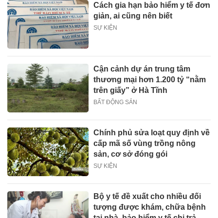
Cách gia hạn bảo hiểm y tế đơn
giản, ai cũng nên biết
SỰ KIỆN
Cận cảnh dự án trung tâm
thương mại hơn 1.200 tỷ “nằm
trên giấy” ở Hà Tĩnh
BẤT ĐỘNG SẢN
Chính phủ sửa loạt quy định về
cấp mã số vùng trồng nông
sản, cơ sở đóng gói
SỰ KIỆN
Bộ y tế đề xuất cho nhiều đối
tượng được khám, chữa bệnh
tại nhà, bảo hiểm y tế chi trả