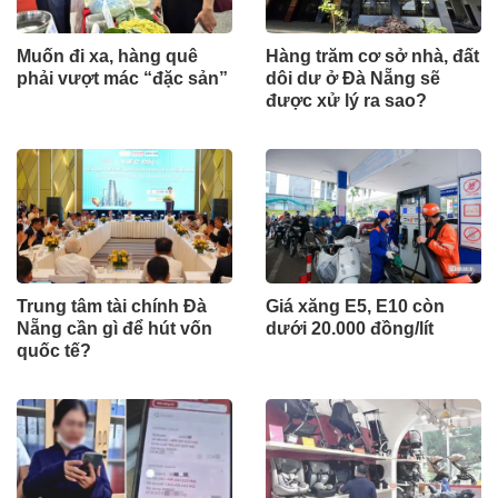
Muốn đi xa, hàng quê
Hàng trăm cơ sở nhà, đất
phải vượt mác “đặc sản”
dôi dư ở Đà Nẵng sẽ
được xử lý ra sao?
Trung tâm tài chính Đà
Giá xăng E5, E10 còn
Nẵng cần gì để hút vốn
dưới 20.000 đồng/lít
quốc tế?