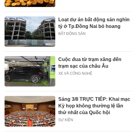
Loạt dự án bất động sản nghìn
tỷ ở Tp.Đồng Nai bỏ hoang
BẤT ĐỘNG SẢN
Cuộc đua từ trạm xăng đến
trạm sạc của châu Âu
XE VÀ CÔNG NGHỆ
Sáng 3/8 TRỰC TIẾP: Khai mạc
Kỳ họp không thường lệ lần
thứ nhất của Quốc hội
SỰ KIỆN