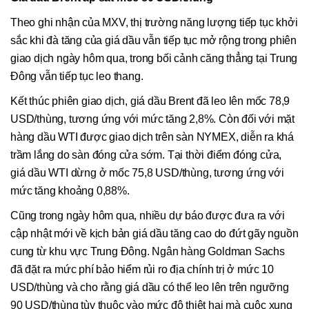
Theo ghi nhận của MXV, thị trường năng lượng tiếp tục khởi
sắc khi đà tăng của giá dầu vẫn tiếp tục mở rộng trong phiên
giao dịch ngày hôm qua, trong bối cảnh căng thẳng tại Trung
Đông vẫn tiếp tục leo thang.
Kết thúc phiên giao dịch, giá dầu Brent đã leo lên mốc 78,9
USD/thùng, tương ứng với mức tăng 2,8%. Còn đối với mặt
hàng dầu WTI được giao dịch trên sàn NYMEX, diễn ra khá
trầm lắng do sàn đóng cửa sớm. Tại thời điểm đóng cửa,
giá dầu WTI dừng ở mốc 75,8 USD/thùng, tương ứng với
mức tăng khoảng 0,88%.
Cũng trong ngày hôm qua, nhiều dự báo được đưa ra với
cập nhật mới về kịch bản giá dầu tăng cao do đứt gãy nguồn
cung từ khu vực Trung Đông. Ngân hàng Goldman Sachs
đã đặt ra mức phí bảo hiểm rủi ro địa chính trị ở mức 10
USD/thùng và cho rằng giá dầu có thể leo lên trên ngưỡng
90 USD/thùng tùy thuộc vào mức độ thiệt hại mà cuộc xung