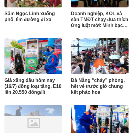
Sâm Ngọc Linh xuống
Doanh nghiệp, KOL và
phố, tìm đường đi xa
sàn TMĐT chạy đua thích
ứng luật mới: Minh bạch
để phát triển bền vững
Giá xăng dầu hôm nay
Đà Nẵng “cháy” phòng,
(16/7) đồng loạt tăng, E10
hết vé trước giờ chung
lên 20.550 đồng/lít
kết pháo hoa