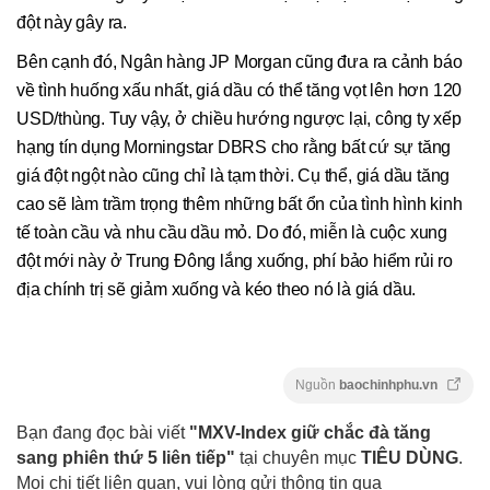
đột này gây ra.
Bên cạnh đó, Ngân hàng JP Morgan cũng đưa ra cảnh báo
về tình huống xấu nhất, giá dầu có thể tăng vọt lên hơn 120
USD/thùng. Tuy vậy, ở chiều hướng ngược lại, công ty xếp
hạng tín dụng Morningstar DBRS cho rằng bất cứ sự tăng
giá đột ngột nào cũng chỉ là tạm thời. Cụ thể, giá dầu tăng
cao sẽ làm trầm trọng thêm những bất ổn của tình hình kinh
tế toàn cầu và nhu cầu dầu mỏ. Do đó, miễn là cuộc xung
đột mới này ở Trung Đông lắng xuống, phí bảo hiểm rủi ro
địa chính trị sẽ giảm xuống và kéo theo nó là giá dầu.
Nguồn
baochinhphu.vn
Bạn đang đọc bài viết
"MXV-Index giữ chắc đà tăng
sang phiên thứ 5 liên tiếp"
tại chuyên mục
TIÊU DÙNG
.
Mọi chi tiết liên quan, vui lòng gửi thông tin qua