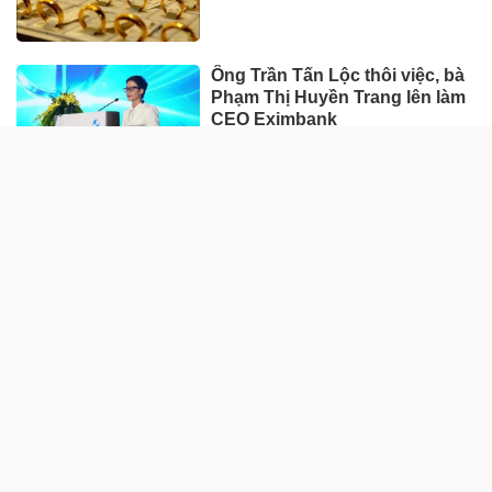
Ông Trần Tấn Lộc thôi việc, bà
Phạm Thị Huyền Trang lên làm
CEO Eximbank
HÀNG HÓA - THỊ TRƯỜNG
TP Hồ Chí Minh nhân rộng
'Tick xanh trách nhiệm' bữa ăn
học đường
Nhà máy sản xuất ván tre 3.200
tỷ mở đường đưa cây tre Việt
"xuất ngoại"