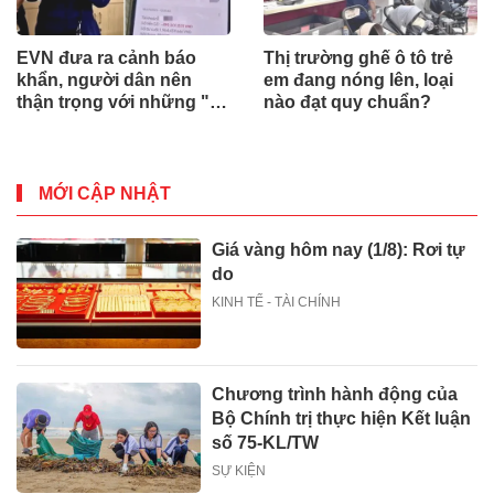
EVN đưa ra cảnh báo
Thị trường ghế ô tô trẻ
khẩn, người dân nên
em đang nóng lên, loại
thận trọng với những "tin
nào đạt quy chuẩn?
nhắn lạ"
MỚI CẬP NHẬT
Giá vàng hôm nay (1/8): Rơi tự
do
KINH TẾ - TÀI CHÍNH
Chương trình hành động của
Bộ Chính trị thực hiện Kết luận
số 75-KL/TW
SỰ KIỆN