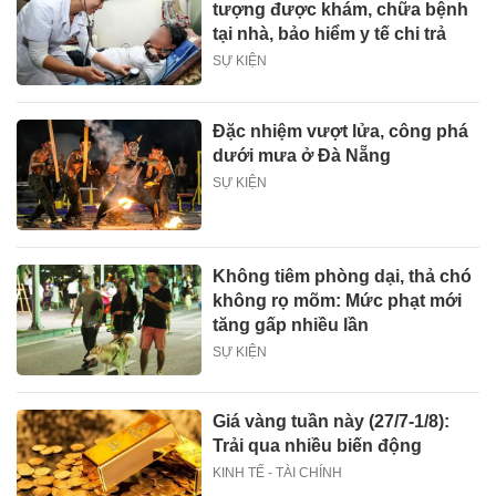
tượng được khám, chữa bệnh
tại nhà, bảo hiểm y tế chi trả
SỰ KIỆN
Đặc nhiệm vượt lửa, công phá
dưới mưa ở Đà Nẵng
SỰ KIỆN
Không tiêm phòng dại, thả chó
không rọ mõm: Mức phạt mới
tăng gấp nhiều lần
SỰ KIỆN
Giá vàng tuần này (27/7-1/8):
Trải qua nhiều biến động
KINH TẾ - TÀI CHÍNH