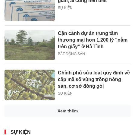
giản, ai cũng nên biết
SỰ KIỆN
Cận cảnh dự án trung tâm
thương mại hơn 1.200 tỷ “nằm
trên giấy” ở Hà Tĩnh
BẤT ĐỘNG SẢN
Chính phủ sửa loạt quy định về
cấp mã số vùng trồng nông
sản, cơ sở đóng gói
SỰ KIỆN
Xem thêm
SỰ KIỆN