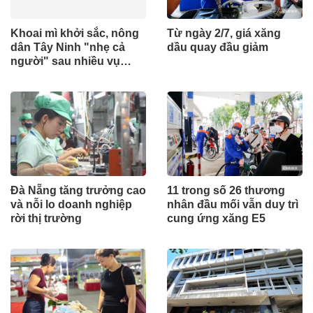
Khoai mì khởi sắc, nông
Từ ngày 2/7, giá xăng
dân Tây Ninh "nhẹ cả
dầu quay đầu giảm
người" sau nhiều vụ
thấp thỏm
Đà Nẵng tăng trưởng cao
11 trong số 26 thương
và nỗi lo doanh nghiệp
nhân đầu mối vẫn duy trì
rời thị trường
cung ứng xăng E5