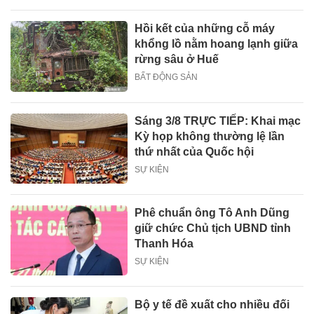
Hồi kết của những cỗ máy
khổng lồ nằm hoang lạnh giữa
rừng sâu ở Huế
BẤT ĐỘNG SẢN
Sáng 3/8 TRỰC TIẾP: Khai mạc
Kỳ họp không thường lệ lần
thứ nhất của Quốc hội
SỰ KIỆN
Phê chuẩn ông Tô Anh Dũng
giữ chức Chủ tịch UBND tỉnh
Thanh Hóa
SỰ KIỆN
Bộ y tế đề xuất cho nhiều đối