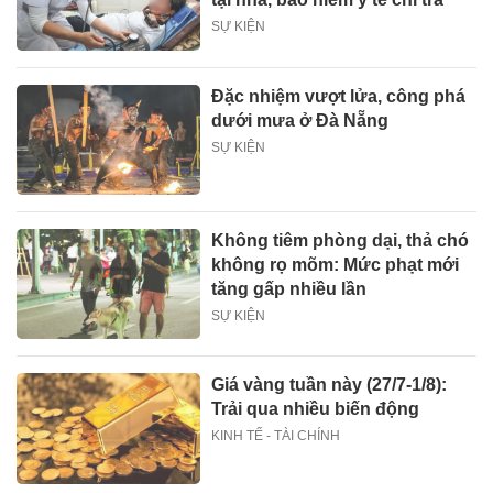
SỰ KIỆN
Đặc nhiệm vượt lửa, công phá
dưới mưa ở Đà Nẵng
SỰ KIỆN
Không tiêm phòng dại, thả chó
không rọ mõm: Mức phạt mới
tăng gấp nhiều lần
SỰ KIỆN
Giá vàng tuần này (27/7-1/8):
Trải qua nhiều biến động
KINH TẾ - TÀI CHÍNH