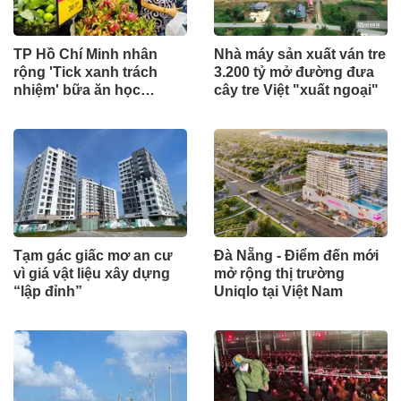
TP Hồ Chí Minh nhân
Nhà máy sản xuất ván tre
rộng 'Tick xanh trách
3.200 tỷ mở đường đưa
nhiệm' bữa ăn học
cây tre Việt "xuất ngoại"
đường
Tạm gác giấc mơ an cư
Đà Nẵng - Điểm đến mới
vì giá vật liệu xây dựng
mở rộng thị trường
“lập đỉnh”
Uniqlo tại Việt Nam