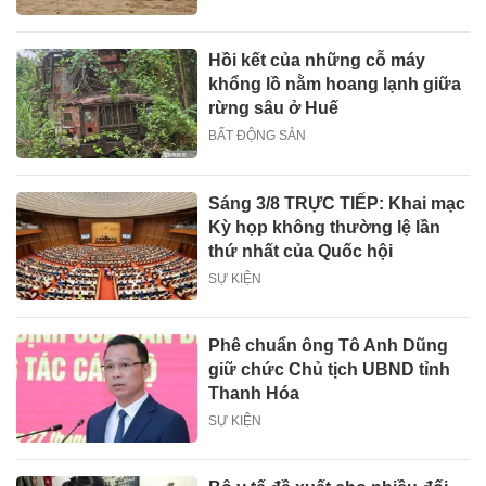
Hồi kết của những cỗ máy
khổng lồ nằm hoang lạnh giữa
rừng sâu ở Huế
BẤT ĐỘNG SẢN
Sáng 3/8 TRỰC TIẾP: Khai mạc
Kỳ họp không thường lệ lần
thứ nhất của Quốc hội
SỰ KIỆN
Phê chuẩn ông Tô Anh Dũng
giữ chức Chủ tịch UBND tỉnh
Thanh Hóa
SỰ KIỆN