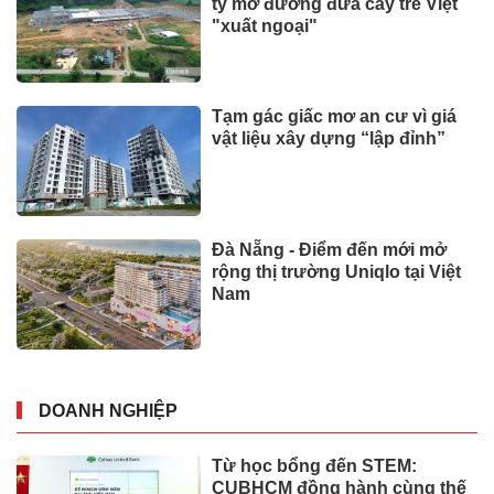
SỰ KIỆN
Chương trình hành động của
Bộ Chính trị thực hiện Kết luận
số 75-KL/TW
Sáng 3/8 TRỰC TIẾP: Khai mạc
Kỳ họp không thường lệ lần
thứ nhất của Quốc hội
Phê chuẩn ông Tô Anh Dũng
giữ chức Chủ tịch UBND tỉnh
Thanh Hóa
Bộ y tế đề xuất cho nhiều đối
tượng được khám, chữa bệnh