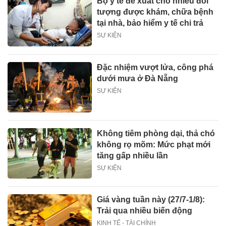
Bộ y tế đề xuất cho nhiều đối
tượng được khám, chữa bệnh
tại nhà, bảo hiểm y tế chi trả
SỰ KIỆN
Đặc nhiệm vượt lửa, công phá
dưới mưa ở Đà Nẵng
SỰ KIỆN
Không tiêm phòng dại, thả chó
không rọ mõm: Mức phạt mới
tăng gấp nhiều lần
SỰ KIỆN
Giá vàng tuần này (27/7-1/8):
Trải qua nhiều biến động
KINH TẾ - TÀI CHÍNH