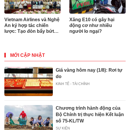
Vietnam Airlines và Nghệ
Xăng E10 có gây hại
An ký hợp tác chiến
động cơ như nhiều
lược: Tạo đòn bẩy bứt
người lo ngại?
phá du lịch, giao thương
MỚI CẬP NHẬT
Giá vàng hôm nay (1/8): Rơi tự
do
KINH TẾ - TÀI CHÍNH
Chương trình hành động của
Bộ Chính trị thực hiện Kết luận
số 75-KL/TW
SỰ KIỆN