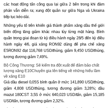
các hoạt động tấn công qua lại giữa 2 bên trong khi đàm
phán vẫn diễn ra; xung đột quân sự giữa Nga và Ukraina
tiếp tục kéo dài.
Những yếu tố trên khiến giá thành phẩm xăng dầu thế giới
biến động tăng giảm khác nhau tùy từng mặt hàng. Bình
quân trong giai đoạn từ kỳ điều hành ngày 28/5 đến kỳ điều
hành ngày 4/6, giá xăng RON92 dùng để pha chế xăng
E5RON92 đạt 116,768 USD/thùng, giảm 9,450 USD/thùng,
tương đương giảm 7,49%.
Bộ Công Thương: Sẽ kiểm tra đột xuất để đảm bảo chất
lượng xăng E10Chuyên gia lên tiếng về những hiểu lầm
về xăng E10
Giá dầu diesel 0,05S bình quân ở mức 141,890 USD/thùng,
giảm 4,808 USD/thùng, tương đương giảm 3,28%; dầu
mazut 180CST 3,5S ở mức 640,023 USD/tấn, giảm 15,185
USD/tấn, tương đương giảm 2,32%.