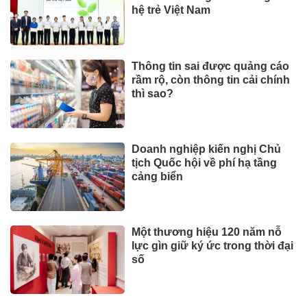
tại nhà, bảo hiểm y tế chi trả
KINH TẾ - TÀI CHÍNH
Giá vàng hôm nay (1/8): Rơi tự
do
Giá vàng tuần này (27/7-1/8):
Trải qua nhiều biến động
Giá vàng hôm nay (3/8): Diễn
biến bất thường