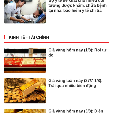
Loạt dự án bất động sản nghìn
tỷ ở Tp.Đồng Nai bỏ hoang
BẤT ĐỘNG SẢN
Cuộc đua từ trạm xăng đến
trạm sạc của châu Âu
XE VÀ CÔNG NGHỆ
Sáng 3/8 TRỰC TIẾP: Khai mạc
Kỳ họp không thường lệ lần
thứ nhất của Quốc hội
SỰ KIỆN
Cách gia hạn bảo hiểm y tế đơn