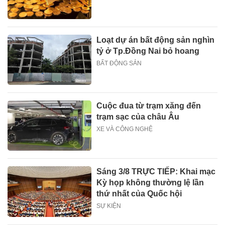
Loạt dự án bất động sản nghìn
tỷ ở Tp.Đồng Nai bỏ hoang
BẤT ĐỘNG SẢN
Cuộc đua từ trạm xăng đến
trạm sạc của châu Âu
XE VÀ CÔNG NGHỆ
Sáng 3/8 TRỰC TIẾP: Khai mạc
Kỳ họp không thường lệ lần
thứ nhất của Quốc hội
SỰ KIỆN