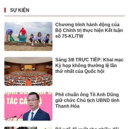
tại nhà, bảo hiểm y tế chi trả
SỰ KIỆN
Đặc nhiệm vượt lửa, công phá
dưới mưa ở Đà Nẵng
SỰ KIỆN
Không tiêm phòng dại, thả chó
không rọ mõm: Mức phạt mới
tăng gấp nhiều lần
SỰ KIỆN
Giá vàng tuần này (27/7-1/8):
Trải qua nhiều biến động
KINH TẾ - TÀI CHÍNH