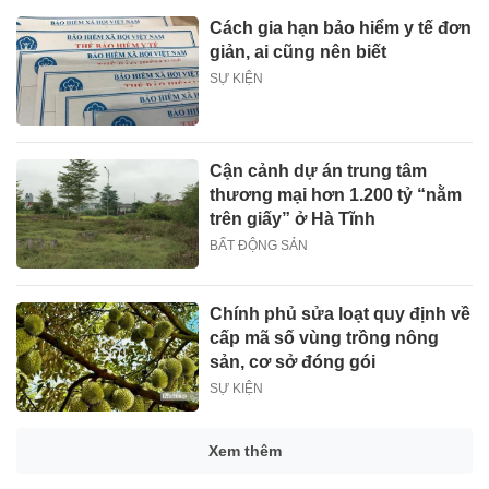
Cách gia hạn bảo hiểm y tế đơn
giản, ai cũng nên biết
SỰ KIỆN
Cận cảnh dự án trung tâm
thương mại hơn 1.200 tỷ “nằm
trên giấy” ở Hà Tĩnh
BẤT ĐỘNG SẢN
Chính phủ sửa loạt quy định về
cấp mã số vùng trồng nông
sản, cơ sở đóng gói
SỰ KIỆN
Bộ y tế đề xuất cho nhiều đối
tượng được khám, chữa bệnh