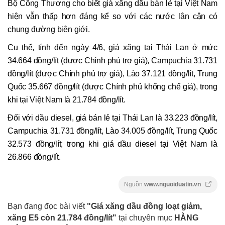
Bộ Công Thương cho biết giá xăng dầu bán lẻ tại Việt Nam
hiện vẫn thấp hơn đáng kể so với các nước lân cận có
chung đường biên giới.
Cụ thể, tính đến ngày 4/6, giá xăng tại Thái Lan ở mức
34.664 đồng/lít (được Chính phủ trợ giá), Campuchia 31.731
đồng/lít (được Chính phủ trợ giá), Lào 37.121 đồng/lít, Trung
Quốc 35.667 đồng/lít (được Chính phủ khống chế giá), trong
khi tại Việt Nam là 21.784 đồng/lít.
Đối với dầu diesel, giá bán lẻ tại Thái Lan là 33.223 đồng/lít,
Campuchia 31.731 đồng/lít, Lào 34.005 đồng/lít, Trung Quốc
32.573 đồng/lít; trong khi giá dầu diesel tại Việt Nam là
26.866 đồng/lít.
Nguồn
www.nguoiduatin.vn
Bạn đang đọc bài viết
"Giá xăng dầu đồng loạt giảm,
xăng E5 còn 21.784 đồng/lít"
tại chuyên mục
HÀNG