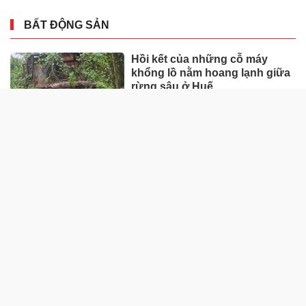
Ông Trần Tấn Lộc thôi việc, bà
Phạm Thị Huyền Trang lên làm
CEO Eximbank
HÀNG HÓA - THỊ TRƯỜNG
TP Hồ Chí Minh nhân rộng
'Tick xanh trách nhiệm' bữa ăn
học đường
Nhà máy sản xuất ván tre 3.200
tỷ mở đường đưa cây tre Việt
"xuất ngoại"