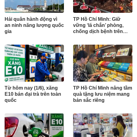
Hải quân hành động vì
TP Hồ Chí Minh: Giữ
an ninh năng lượng quốc
vững ‘lá chắn’ phòng,
gia
chống dịch bệnh trên
đàn vật nuôi
Từ hôm nay (1/6), xăng
TP Hồ Chí Minh nâng tầm
E10 bán đại trà trên toàn
quà tặng lưu niệm mang
quốc
bản sắc riêng