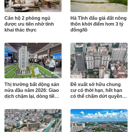
Căn hộ 2 phòng ngủ
Hà Tĩnh đấu giá đất nông
được ưu tiên nhờ tính
thôn khởi điểm hơn 3 tỷ
khai thác thực
đồng/lô
Thị trường bất động sản
Đề xuất sở hữu chung
nửa đầu năm 2026: Giao
cư có thời hạn, hết hạn
dịch chậm lại, dòng tiền
có thể chấm dứt quyền
chỉ tìm đến dự án có giá
sở hữu
trị thực