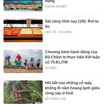
Nẵng
DOANH NGHIỆP
Giá vàng hôm nay (1/8): Rơi tự
do
KINH TẾ - TÀI CHÍNH
Chương trình hành động của
Bộ Chính trị thực hiện Kết luận
số 75-KL/TW
SỰ KIỆN
Hồi kết của những cỗ máy
khổng lồ nằm hoang lạnh giữa
rừng sâu ở Huế
BẤT ĐỘNG SẢN