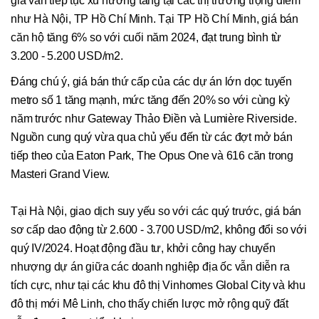
giá vẫn tiếp tục xu hướng tăng tại các thị trường trọng điểm
như Hà Nội, TP Hồ Chí Minh. Tại TP Hồ Chí Minh, giá bán
căn hộ tăng 6% so với cuối năm 2024, đạt trung bình từ
3.200 - 5.200 USD/m2.
Đáng chú ý, giá bán thứ cấp của các dự án lớn dọc tuyến
metro số 1 tăng mạnh, mức tăng đến 20% so với cùng kỳ
năm trước như Gateway Thảo Điền và Lumière Riverside.
Nguồn cung quý vừa qua chủ yếu đến từ các đợt mở bán
tiếp theo của Eaton Park, The Opus One và 616 căn trong
Masteri Grand View.
Tại Hà Nội, giao dịch suy yếu so với các quý trước, giá bán
sơ cấp dao động từ 2.600 - 3.700 USD/m2, không đổi so với
quý IV/2024. Hoạt động đầu tư, khởi công hay chuyển
nhượng dự án giữa các doanh nghiệp địa ốc vẫn diễn ra
tích cực, như tại các khu đô thị Vinhomes Global City và khu
đô thị mới Mê Linh, cho thấy chiến lược mở rộng quỹ đất