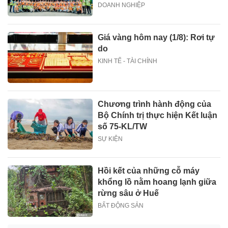
DOANH NGHIỆP
Giá vàng hôm nay (1/8): Rơi tự
do
KINH TẾ - TÀI CHÍNH
Chương trình hành động của
Bộ Chính trị thực hiện Kết luận
số 75-KL/TW
SỰ KIỆN
Hồi kết của những cỗ máy
khổng lồ nằm hoang lạnh giữa
rừng sâu ở Huế
BẤT ĐỘNG SẢN