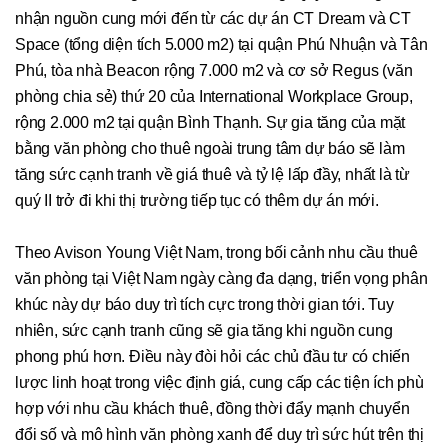
nhận nguồn cung mới đến từ các dự án CT Dream và CT
Space (tổng diện tích 5.000 m2) tại quận Phú Nhuận và Tân
Phú, tòa nhà Beacon rộng 7.000 m2 và cơ sở Regus (văn
phòng chia sẻ) thứ 20 của International Workplace Group,
rộng 2.000 m2 tại quận Bình Thạnh. Sự gia tăng của mặt
bằng văn phòng cho thuê ngoài trung tâm dự báo sẽ làm
tăng sức cạnh tranh về giá thuê và tỷ lệ lấp đầy, nhất là từ
quý II trở đi khi thị trường tiếp tục có thêm dự án mới.
Theo Avison Young Việt Nam, trong bối cảnh nhu cầu thuê
văn phòng tại Việt Nam ngày càng đa dạng, triển vọng phân
khúc này dự báo duy trì tích cực trong thời gian tới. Tuy
nhiên, sức cạnh tranh cũng sẽ gia tăng khi nguồn cung
phong phú hơn. Điều này đòi hỏi các chủ đầu tư có chiến
lược linh hoạt trong việc định giá, cung cấp các tiện ích phù
hợp với nhu cầu khách thuê, đồng thời đẩy mạnh chuyển
đổi số và mô hình văn phòng xanh để duy trì sức hút trên thị