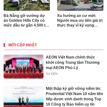
Đà Nẵng gỡ vướng dự
Xu hướng an cư mới:
án Golden Hills City có
Người mua ưu tiên giá trị
mức đầu tư gần 4.500 tỷ
thực thay vì kỳ vọng
đồng, Trung Nam nói gì?
ngắn hạn
MỚI CẬP NHẬT
AEON Việt Nam chính thức
khởi công Trung tâm Thương
mại AEON Phủ Lý
SỰ KIỆN
Một thập kỷ giữ vững niềm tin:
Prudential Việt Nam 10 năm liên
tiếp được vinh danh trong Top
10 Công ty Bảo hiểm uy tín