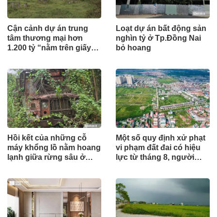
Cận cảnh dự án trung
Loạt dự án bất động sản
tâm thương mại hơn
nghìn tỷ ở Tp.Đồng Nai
1.200 tỷ “nằm trên giấy”
bỏ hoang
ở Hà Tĩnh
Hồi kết của những cỗ
Một số quy định xử phạt
máy khổng lồ nằm hoang
vi phạm đất đai có hiệu
lạnh giữa rừng sâu ở
lực từ tháng 8, người
Huế
dân nên biết