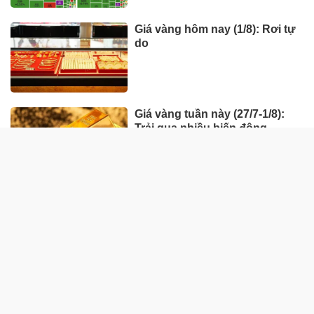
Giá vàng hôm nay (1/8): Rơi tự
do
Giá vàng tuần này (27/7-1/8):
Trải qua nhiều biến động
HÀNG HÓA - THỊ TRƯỜNG
TP Hồ Chí Minh nhân rộng
'Tick xanh trách nhiệm' bữa ăn
học đường