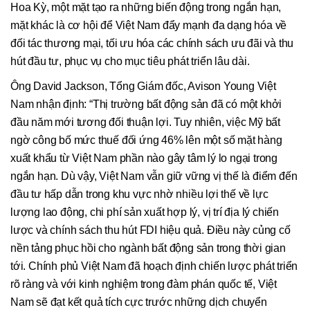
Hoa Kỳ, một mặt tạo ra những biến động trong ngắn hạn,
mặt khác là cơ hội để Việt Nam đẩy mạnh đa dạng hóa về
đối tác thương mại, tối ưu hóa các chính sách ưu đãi và thu
hút đầu tư, phục vụ cho mục tiêu phát triển lâu dài.
Ông David Jackson, Tổng Giám đốc, Avison Young Việt
Nam nhận định: “Thị trường bất động sản đã có một khởi
đầu năm mới tương đối thuận lợi. Tuy nhiên, việc Mỹ bất
ngờ công bố mức thuế đối ứng 46% lên một số mặt hàng
xuất khẩu từ Việt Nam phần nào gây tâm lý lo ngại trong
ngắn hạn. Dù vậy, Việt Nam vẫn giữ vững vị thế là điểm đến
đầu tư hấp dẫn trong khu vực nhờ nhiều lợi thế về lực
lượng lao động, chi phí sản xuất hợp lý, vị trí địa lý chiến
lược và chính sách thu hút FDI hiệu quả. Điều này củng cố
nền tảng phục hồi cho ngành bất động sản trong thời gian
tới. Chính phủ Việt Nam đã hoạch định chiến lược phát triển
rõ ràng và với kinh nghiệm trong đàm phán quốc tế, Việt
Nam sẽ đạt kết quả tích cực trước những dịch chuyển