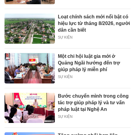
Loạt chính sách mới nổi bật có
hiệu lực từ tháng 8/2026, người
dân cần biết
SỰ KIỆN
Một chi hội luật gia mới ở
Quảng Ngãi hướng đến trợ
giúp pháp lý miễn phí
SỰ KIỆN
Bước chuyển mình trong công
tác trợ giúp pháp lý và tư vấn
pháp luật tại Nghệ An
SỰ KIỆN