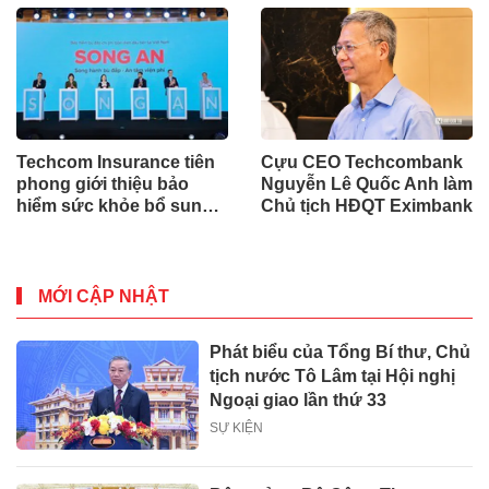
Techcom Insurance tiên
Cựu CEO Techcombank
phong giới thiệu bảo
Nguyễn Lê Quốc Anh làm
hiểm sức khỏe bổ sung
Chủ tịch HĐQT Eximbank
BHYT tại Việt Nam
MỚI CẬP NHẬT
Phát biểu của Tổng Bí thư, Chủ
tịch nước Tô Lâm tại Hội nghị
Ngoại giao lần thứ 33
SỰ KIỆN