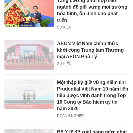
Tăng cường phối hợp liên
ngành để giữ vững môi trường
hòa bình, ổn định cho phát
triển
SỰ KIỆN
AEON Việt Nam chính thức
khởi công Trung tâm Thương
mại AEON Phủ Lý
SỰ KIỆN
Một thập kỷ giữ vững niềm tin:
Prudential Việt Nam 10 năm liên
tiếp được vinh danh trong Top
10 Công ty Bảo hiểm uy tín
năm 2026
DOANH NGHIỆP
Bộ Y tế đề xuất nâng mức phạt