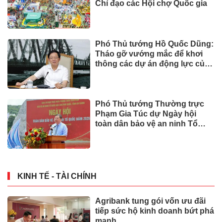
Chỉ đạo các Hội chợ Quốc gia
Phó Thủ tướng Hồ Quốc Dũng:
Tháo gỡ vướng mắc để khơi
thông các dự án động lực của
Cần Thơ
Phó Thủ tướng Thường trực
Phạm Gia Túc dự Ngày hội
toàn dân bảo vệ an ninh Tổ
quốc tại Đặc khu Phú Quốc
KINH TẾ - TÀI CHÍNH
Agribank tung gói vốn ưu đãi
tiếp sức hộ kinh doanh bứt phá
mạnh