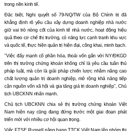
trong nền kinh tế.
Đặc biệt, Nghị quyết số 79-NQ/TW của Bộ Chính trị đã
khẳng định rõ yêu cầu xây dựng doanh nghiệp nhà nước
giữ vai trò nòng cốt của kinh tế nhà nước, hoạt động hiệu
quả theo cơ chế thị trường, có năng lực cạnh tranh khu vực
và quốc tế, thực hiện quản trị hiện đại, công khai, minh bạch.
"Việc đẩy mạnh cổ phần hóa, thoái vốn gắn với NY/ĐKGD
trên thị trường chứng khoán không chỉ là yêu cầu tuân thủ
pháp luật, mà còn là giải pháp chiến lược nhằm nâng cao
chất lượng quản trị doanh nghiệp, mở rộng khả năng tiếp
cận nguồn vốn xã hội và gia tăng giá trị doanh nghiệp", Chủ
tịch UBCKNN nhấn mạnh.
Chủ tịch UBCKNN chia sẻ thị trường chứng khoán Việt
Nam hiện nay cũng đang đứng trước một giai đoạn phát
triển mới với nhiều cơ hội quan trọng.
Việc FTSE Russell nâng hạng TTCK Việt Nam lên nhóm thị