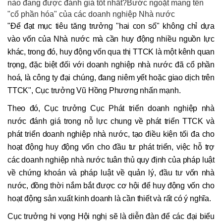
nào đang được đánh giá tốt nhất?Bước ngoặt mang tên
"cổ phần hóa" của các doanh nghiệp Nhà nước
"Để đạt mục tiêu tăng trưởng "hai con số" không chỉ dựa
vào vốn của Nhà nước mà cần huy động nhiều nguồn lực
khác, trong đó, huy động vốn qua thị TTCK là một kênh quan
trọng, đặc biệt đối với doanh nghiệp nhà nước đã cổ phần
hoá, là công ty đại chúng, đang niêm yết hoặc giao dịch trên
TTCK", Cục trưởng Vũ Hồng Phương nhấn mạnh.
Theo đó, Cục trưởng Cục Phát triển doanh nghiệp nhà
nước đánh giá trong nỗ lực chung về phát triển TTCK và
phát triển doanh nghiệp nhà nước, tạo điều kiện tối đa cho
hoạt động huy động vốn cho đầu tư phát triển, việc hỗ trợ
các doanh nghiệp nhà nước tuân thủ quy định của pháp luật
về chứng khoán và pháp luật về quản lý, đầu tư vốn nhà
nước, đồng thời nắm bắt được cơ hội để huy động vốn cho
hoạt động sản xuất kinh doanh là cần thiết và rất có ý nghĩa.
Cục trưởng hi vọng Hội nghị sẽ là diễn đàn để các đại biểu