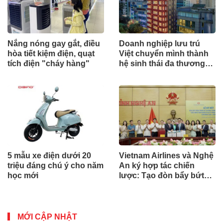
Nắng nóng gay gắt, điều
Doanh nghiệp lưu trú
hòa tiết kiệm điện, quạt
Việt chuyển mình thành
tích điện "cháy hàng"
hệ sinh thái đa thương
hiệu
5 mẫu xe điện dưới 20
Vietnam Airlines và Nghệ
triệu đáng chú ý cho năm
An ký hợp tác chiến
học mới
lược: Tạo đòn bẩy bứt
phá du lịch, giao thương
MỚI CẬP NHẬT