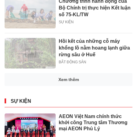
Chương trình hành động của
Bộ Chính trị thực hiện Kết luận
số 75-KL/TW
SỰ KIỆN
Hồi kết của những cỗ máy
khổng lồ nằm hoang lạnh giữa
rừng sâu ở Huế
BẤT ĐỘNG SẢN
Xem thêm
SỰ KIỆN
AEON Việt Nam chính thức
khởi công Trung tâm Thương
mại AEON Phủ Lý