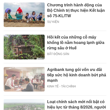
Chương trình hành động của
Bộ Chính trị thực hiện Kết luận
số 75-KL/TW
SỰ KIỆN
Hồi kết của những cỗ máy
khổng lồ nằm hoang lạnh giữa
rừng sâu ở Huế
BẤT ĐỘNG SẢN
Agribank tung gói vốn ưu đãi
tiếp sức hộ kinh doanh bứt phá
mạnh
KINH TẾ - TÀI CHÍNH
Loạt chính sách mới nổi bật có
hiệu lực từ tháng 8/2026, người