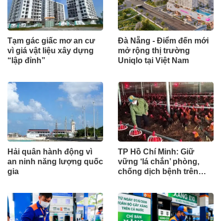
Tạm gác giấc mơ an cư
Đà Nẵng - Điểm đến mới
vì giá vật liệu xây dựng
mở rộng thị trường
“lập đỉnh”
Uniqlo tại Việt Nam
Hải quân hành động vì
TP Hồ Chí Minh: Giữ
an ninh năng lượng quốc
vững ‘lá chắn’ phòng,
gia
chống dịch bệnh trên
đàn vật nuôi