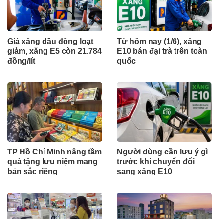
Giá xăng dầu đồng loạt
Từ hôm nay (1/6), xăng
giảm, xăng E5 còn 21.784
E10 bán đại trà trên toàn
đồng/lít
quốc
TP Hồ Chí Minh nâng tầm
Người dùng cần lưu ý gì
quà tặng lưu niệm mang
trước khi chuyển đổi
bản sắc riêng
sang xăng E10