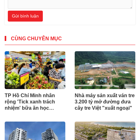
Gửi bình luận
CÙNG CHUYÊN MỤC
TP Hồ Chí Minh nhân
Nhà máy sản xuất ván tre
rộng 'Tick xanh trách
3.200 tỷ mở đường đưa
nhiệm' bữa ăn học
cây tre Việt "xuất ngoại"
đường