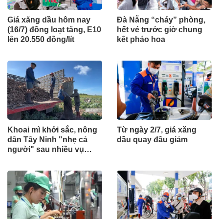
Giá xăng dầu hôm nay
Đà Nẵng “cháy” phòng,
(16/7) đồng loạt tăng, E10
hết vé trước giờ chung
lên 20.550 đồng/lít
kết pháo hoa
Khoai mì khởi sắc, nông
Từ ngày 2/7, giá xăng
dân Tây Ninh "nhẹ cả
dầu quay đầu giảm
người" sau nhiều vụ
thấp thỏm