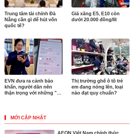
Trung tâm tài chính Đà
Giá xăng E5, E10 còn
Nẵng cần gì để hút vốn
dưới 20.000 đồng/lít
quốc tế?
EVN đưa ra cảnh báo
Thị trường ghế ô tô trẻ
khẩn, người dân nên
em đang nóng lên, loại
thận trọng với những "tin
nào đạt quy chuẩn?
nhắn lạ"
MỚI CẬP NHẬT
AEON Việt Nam chính thức