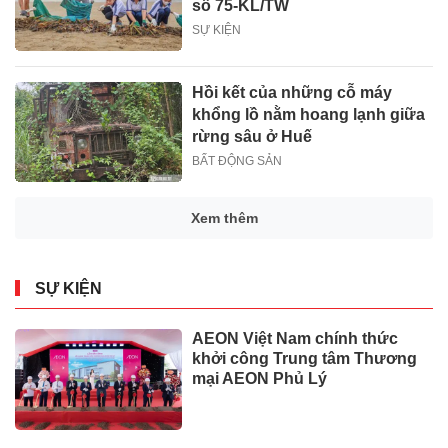
số 75-KL/TW
SỰ KIỆN
Hồi kết của những cỗ máy
khổng lồ nằm hoang lạnh giữa
rừng sâu ở Huế
BẤT ĐỘNG SẢN
Xem thêm
SỰ KIỆN
AEON Việt Nam chính thức
khởi công Trung tâm Thương
mại AEON Phủ Lý