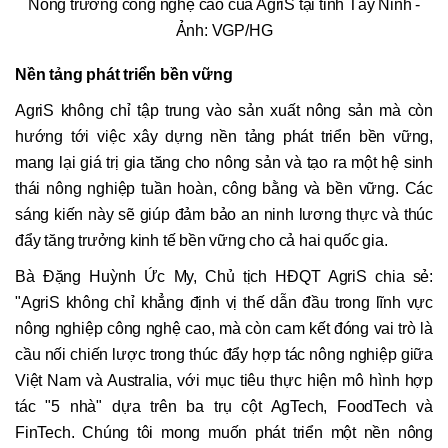
Nông trường công nghệ cao của AgriS tại tỉnh Tây Ninh -
Ảnh: VGP/HG
Nền tảng phát triển bền vững
AgriS không chỉ tập trung vào sản xuất nông sản mà còn
hướng tới việc xây dựng nền tảng phát triển bền vững,
mang lại giá trị gia tăng cho nông sản và tạo ra một hệ sinh
thái nông nghiệp tuần hoàn, công bằng và bền vững. Các
sáng kiến này sẽ giúp đảm bảo an ninh lương thực và thúc
đẩy tăng trưởng kinh tế bền vững cho cả hai quốc gia.
Bà Đặng Huỳnh Ức My, Chủ tịch HĐQT AgriS chia sẻ:
"AgriS không chỉ khẳng định vị thế dẫn đầu trong lĩnh vực
nông nghiệp công nghệ cao, mà còn cam kết đóng vai trò là
cầu nối chiến lược trong thúc đẩy hợp tác nông nghiệp giữa
Việt Nam và Australia, với mục tiêu thực hiện mô hình hợp
tác "5 nhà" dựa trên ba trụ cột AgTech, FoodTech và
FinTech. Chúng tôi mong muốn phát triển một nền nông