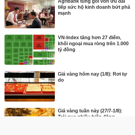
Agribank tung gói vốn ưu đãi
tiếp sức hộ kinh doanh bứt phá
mạnh
VN-Index tăng hơn 27 điểm,
khối ngoại mua ròng trên 1.000
tỷ đồng
Giá vàng hôm nay (1/8): Rơi tự
do
Giá vàng tuần này (27/7-1/8):
Trải qua nhiều biến động