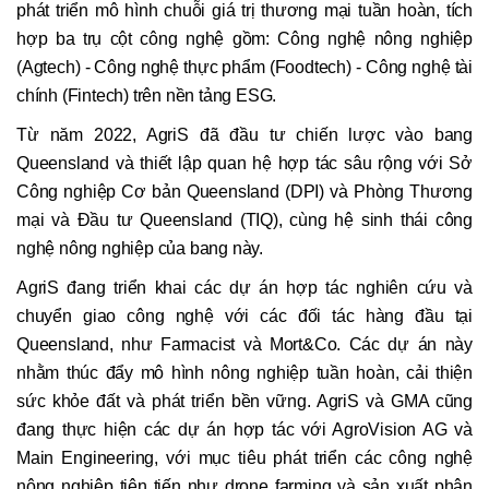
phát triển mô hình chuỗi giá trị thương mại tuần hoàn, tích
hợp ba trụ cột công nghệ gồm: Công nghệ nông nghiệp
(Agtech) - Công nghệ thực phẩm (Foodtech) - Công nghệ tài
chính (Fintech) trên nền tảng ESG.
Từ năm 2022, AgriS đã đầu tư chiến lược vào bang
Queensland và thiết lập quan hệ hợp tác sâu rộng với Sở
Công nghiệp Cơ bản Queensland (DPI) và Phòng Thương
mại và Đầu tư Queensland (TIQ), cùng hệ sinh thái công
nghệ nông nghiệp của bang này.
AgriS đang triển khai các dự án hợp tác nghiên cứu và
chuyển giao công nghệ với các đối tác hàng đầu tại
Queensland, như Farmacist và Mort&Co. Các dự án này
nhằm thúc đẩy mô hình nông nghiệp tuần hoàn, cải thiện
sức khỏe đất và phát triển bền vững. AgriS và GMA cũng
đang thực hiện các dự án hợp tác với AgroVision AG và
Main Engineering, với mục tiêu phát triển các công nghệ
nông nghiệp tiên tiến như drone farming và sản xuất phân