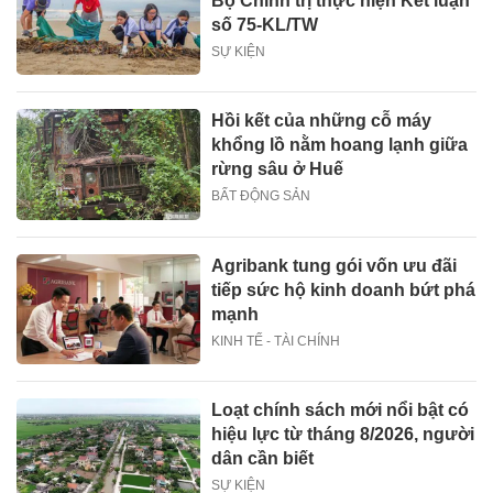
Bộ Chính trị thực hiện Kết luận
số 75-KL/TW
SỰ KIỆN
Hồi kết của những cỗ máy
khổng lồ nằm hoang lạnh giữa
rừng sâu ở Huế
BẤT ĐỘNG SẢN
Agribank tung gói vốn ưu đãi
tiếp sức hộ kinh doanh bứt phá
mạnh
KINH TẾ - TÀI CHÍNH
Loạt chính sách mới nổi bật có
hiệu lực từ tháng 8/2026, người
dân cần biết
SỰ KIỆN