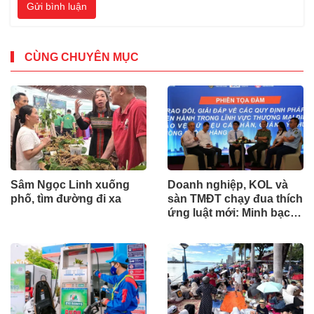
Gửi bình luận
CÙNG CHUYÊN MỤC
Sâm Ngọc Linh xuống
Doanh nghiệp, KOL và
phố, tìm đường đi xa
sàn TMĐT chạy đua thích
ứng luật mới: Minh bạch
để phát triển bền vững