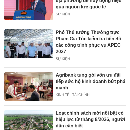
địa phương để huy động hiệu
quả nguồn lực quốc tế
SỰ KIỆN
Phó Thủ tướng Thường trực
Phạm Gia Túc kiểm tra tiến độ
các công trình phục vụ APEC
2027
SỰ KIỆN
Agribank tung gói vốn ưu đãi
tiếp sức hộ kinh doanh bứt phá
mạnh
KINH TẾ - TÀI CHÍNH
Loạt chính sách mới nổi bật có
hiệu lực từ tháng 8/2026, người
dân cần biết