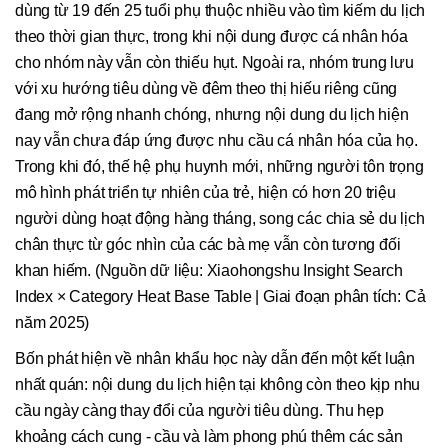
dùng từ 19 đến 25 tuổi phụ thuộc nhiều vào tìm kiếm du lịch
theo thời gian thực, trong khi nội dung được cá nhân hóa
cho nhóm này vẫn còn thiếu hụt. Ngoài ra, nhóm trung lưu
với xu hướng tiêu dùng về đêm theo thị hiếu riêng cũng
đang mở rộng nhanh chóng, nhưng nội dung du lịch hiện
nay vẫn chưa đáp ứng được nhu cầu cá nhân hóa của họ.
Trong khi đó, thế hệ phụ huynh mới, những người tôn trọng
mô hình phát triển tự nhiên của trẻ, hiện có hơn 20 triệu
người dùng hoạt động hàng tháng, song các chia sẻ du lịch
chân thực từ góc nhìn của các bà mẹ vẫn còn tương đối
khan hiếm. (Nguồn dữ liệu: Xiaohongshu Insight Search
Index × Category Heat Base Table | Giai đoạn phân tích: Cả
năm 2025)
Bốn phát hiện về nhân khẩu học này dẫn đến một kết luận
nhất quán: nội dung du lịch hiện tại không còn theo kịp nhu
cầu ngày càng thay đổi của người tiêu dùng. Thu hẹp
khoảng cách cung - cầu và làm phong phú thêm các sản