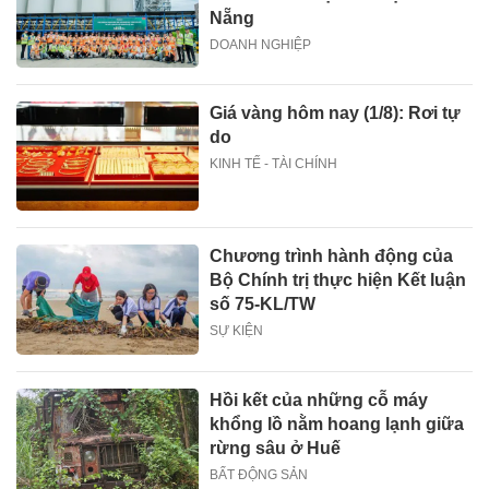
Nẵng
DOANH NGHIỆP
Giá vàng hôm nay (1/8): Rơi tự
do
KINH TẾ - TÀI CHÍNH
Chương trình hành động của
Bộ Chính trị thực hiện Kết luận
số 75-KL/TW
SỰ KIỆN
Hồi kết của những cỗ máy
khổng lồ nằm hoang lạnh giữa
rừng sâu ở Huế
BẤT ĐỘNG SẢN