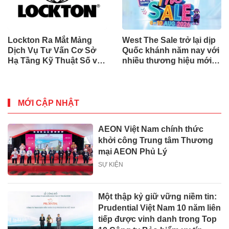
Lockton Ra Mắt Mảng
West The Sale trở lại dịp
Dịch Vụ Tư Vấn Cơ Sở
Quốc khánh năm nay với
Hạ Tầng Kỹ Thuật Số và
nhiều thương hiệu mới,
Trung Tâm Dữ Liệu Toàn
phần thưởng và ưu đãi
Cầu
mua sắm lên tới 90% tại
IMM và Westgate
MỚI CẬP NHẬT
AEON Việt Nam chính thức
khởi công Trung tâm Thương
mại AEON Phủ Lý
SỰ KIỆN
Một thập kỷ giữ vững niềm tin:
Prudential Việt Nam 10 năm liên
tiếp được vinh danh trong Top