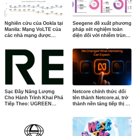
Nghiên cứu của Ookla tại
Seegene đề xuất phương
Manila: Mạng VoLTE của
pháp xét nghiệm toàn
các nhà mạng được
diện đối với nhiễm trùng
chứng minh vượt trội
đường sinh sản thông
hơn các ứng dụng OTT
qua Nghiên cứu lâm
về chất lượng và độ tin
sàng một triệu ca toàn
cậy của cuộc gọi thoại
cầu (GMCS)
Sạc Đầy Năng Lượng
Netcore chính thức đổi
Cho Hành Trình Khai Phá
tên thành Netcore.ai, trở
Tiếp Theo: UGREEN
thành nền tảng tiếp thị tự
Công Bố Bộ Sưu Tập
động bằng AI đầu tiên
Honkai: Star Rail Chính
chia sẻ trách nhiệm tăng
Thức Tại Đông Nam Á
trưởng khách hàng