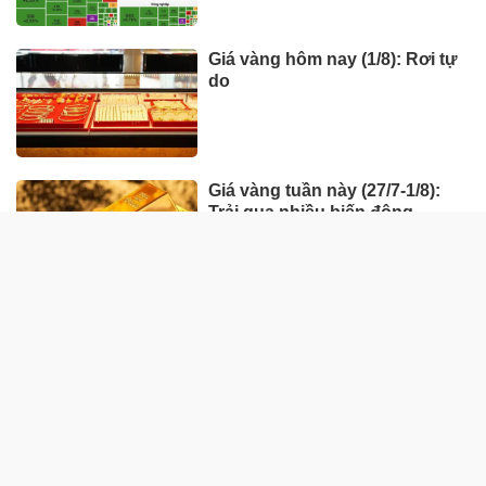
Giá vàng hôm nay (1/8): Rơi tự
do
Giá vàng tuần này (27/7-1/8):
Trải qua nhiều biến động
HÀNG HÓA - THỊ TRƯỜNG
TP Hồ Chí Minh nhân rộng
'Tick xanh trách nhiệm' bữa ăn
học đường