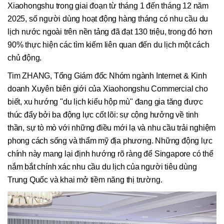
Xiaohongshu trong giai đoạn từ tháng 1 đến tháng 12 năm
2025, số người dùng hoạt động hàng tháng có nhu cầu du
lịch nước ngoài trên nền tảng đã đạt 130 triệu, trong đó hơn
90% thực hiện các tìm kiếm liên quan đến du lịch một cách
chủ động.
Tim ZHANG, Tổng Giám đốc Nhóm ngành Internet & Kinh
doanh Xuyên biên giới của Xiaohongshu Commercial cho
biết, xu hướng "du lịch kiểu hộp mù" đang gia tăng được
thúc đẩy bởi ba động lực cốt lõi: sự cộng hưởng về tinh
thần, sự tò mò với những điều mới lạ và nhu cầu trải nghiệm
phong cách sống và thẩm mỹ địa phương. Những động lực
chính này mang lại định hướng rõ ràng để Singapore có thể
nắm bắt chính xác nhu cầu du lịch của người tiêu dùng
Trung Quốc và khai mở tiềm năng thị trường.