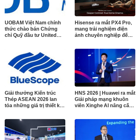
UOBAM Việt Nam chính
Hisense ra mắt PX4 Pro,
thức chào bán Chứng
mang trải nghiệm điện
chỉ Quỹ đầu tư United
ảnh chuyên nghiệp đến
Dòng Tiền Linh Hoạt
không gian gia đình
(UMMF)
Giải thưởng Kiến trúc
HNS 2026 | Huawei ra mắt
Thép ASEAN 2026 lan
Giải pháp mạng khuôn
tỏa những giá trị thiết kế
viên Xinghe AI nâng cấp
xuất sắc qua hợp tác khu
cho khu vực Nam Phi
vực