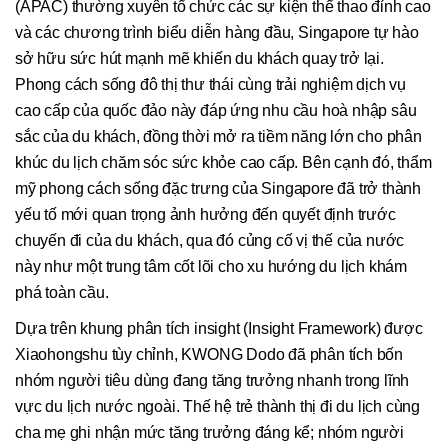
(APAC) thường xuyên tổ chức các sự kiện thể thao đỉnh cao
và các chương trình biểu diễn hàng đầu, Singapore tự hào
sở hữu sức hút mạnh mẽ khiến du khách quay trở lại.
Phong cách sống đô thị thư thái cùng trải nghiệm dịch vụ
cao cấp của quốc đảo này đáp ứng nhu cầu hoà nhập sâu
sắc của du khách, đồng thời mở ra tiềm năng lớn cho phân
khúc du lịch chăm sóc sức khỏe cao cấp. Bên cạnh đó, thẩm
mỹ phong cách sống đặc trưng của Singapore đã trở thành
yếu tố mới quan trọng ảnh hưởng đến quyết định trước
chuyến đi của du khách, qua đó củng cố vị thế của nước
này như một trung tâm cốt lõi cho xu hướng du lịch khám
phá toàn cầu.
Dựa trên khung phân tích insight (Insight Framework) được
Xiaohongshu tùy chỉnh, KWONG Dodo đã phân tích bốn
nhóm người tiêu dùng đang tăng trưởng nhanh trong lĩnh
vực du lịch nước ngoài. Thế hệ trẻ thành thị đi du lịch cùng
cha mẹ ghi nhận mức tăng trưởng đáng kể; nhóm người