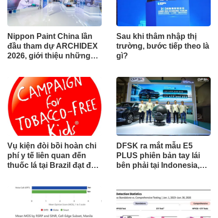
Nippon Paint China lần
Sau khi thâm nhập thị
đầu tham dự ARCHIDEX
trường, bước tiếp theo là
2026, giới thiệu những
gì?
đổi mới cho các ngành
công nghiệp
Vụ kiện đòi bồi hoàn chi
DFSK ra mắt mẫu E5
phí y tế liên quan đến
PLUS phiên bản tay lái
thuốc lá tại Brazil đạt đến
bên phải tại Indonesia,
cột mốc quan trọng khi
đánh dấu cột mốc mới
tòa án chuẩn bị ra phán
trong hành trình mở rộng
quyết.
toàn cầu