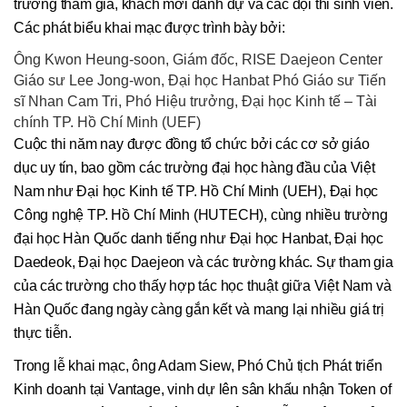
trường tham gia, khách mời danh dự và các đội thi sinh viên.
Các phát biểu khai mạc được trình bày bởi:
Ông Kwon Heung-soon, Giám đốc, RISE Daejeon Center
Giáo sư Lee Jong-won, Đại học Hanbat Phó Giáo sư Tiến
sĩ Nhan Cam Tri, Phó Hiệu trưởng, Đại học Kinh tế – Tài
chính TP. Hồ Chí Minh (UEF)
Cuộc thi năm nay được đồng tổ chức bởi các cơ sở giáo
dục uy tín, bao gồm các trường đại học hàng đầu của Việt
Nam như Đại học Kinh tế TP. Hồ Chí Minh (UEH), Đại học
Công nghệ TP. Hồ Chí Minh (HUTECH), cùng nhiều trường
đại học Hàn Quốc danh tiếng như Đại học Hanbat, Đại học
Daedeok, Đại học Daejeon và các trường khác. Sự tham gia
của các trường cho thấy hợp tác học thuật giữa Việt Nam và
Hàn Quốc đang ngày càng gắn kết và mang lại nhiều giá trị
thực tiễn.
Trong lễ khai mạc, ông Adam Siew, Phó Chủ tịch Phát triển
Kinh doanh tại Vantage, vinh dự lên sân khấu nhận Token of