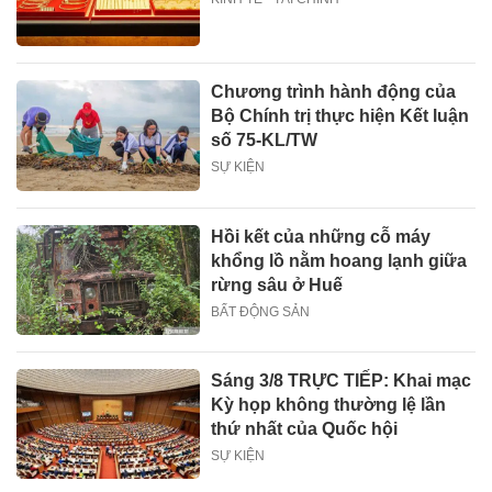
Chương trình hành động của
Bộ Chính trị thực hiện Kết luận
số 75-KL/TW
SỰ KIỆN
Hồi kết của những cỗ máy
khổng lồ nằm hoang lạnh giữa
rừng sâu ở Huế
BẤT ĐỘNG SẢN
Sáng 3/8 TRỰC TIẾP: Khai mạc
Kỳ họp không thường lệ lần
thứ nhất của Quốc hội
SỰ KIỆN