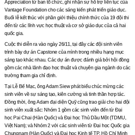
Appreciation từ ban tổ chức, ghi nhận sự hỗ trợ liên tục của
Vantage Foundation cho các sáng kiến phát triển giáo dục.
Buổi lễ kết thúc với phần giới thiệu chính thức của 19 đội thi
đến từ các lĩnh vực học thuật và cơ sở giáo dục của cả hai
quốc gia.
Cuộc thi diễn ra vào ngày 26/11, tại đây các đội sinh viên
trình bày dự án Capstone của mình trong nhiều hạng mục
sáng tạo khác nhau. Các dự án được đánh giá bởi hội đồng
gồm các nhà lãnh đạo học thuật và chuyên gia ngành do các
trường tham gia chỉ định.
Tại Lễ Bế Mạc, ông Adam Siew phát biểu chúc mừng các
sinh viên về sự sáng tạo, kiên cường và tinh thần hợp tác.
Đồng thời, ông Adam đại diện Quỹ cũng trao giải cho hai đội
sinh viên xuất sắc: Nhóm 1 gồm các sinh viên đến từ Đại
học Pai Chai (Hàn Quốc) và Đại học Thủ Dầu Một (TDMU,
Việt Nam); và Nhóm 2 với các sinh viên từ Đại học Quốc gia
Chungnam (Hàn Quốc) và Đại học Kinh tế TP. Hồ Chí Minh