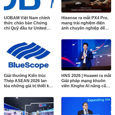
UOBAM Việt Nam chính
Hisense ra mắt PX4 Pro,
thức chào bán Chứng
mang trải nghiệm điện
chỉ Quỹ đầu tư United
ảnh chuyên nghiệp đến
Dòng Tiền Linh Hoạt
không gian gia đình
(UMMF)
Giải thưởng Kiến trúc
HNS 2026 | Huawei ra mắt
Thép ASEAN 2026 lan
Giải pháp mạng khuôn
tỏa những giá trị thiết kế
viên Xinghe AI nâng cấp
xuất sắc qua hợp tác khu
cho khu vực Nam Phi
vực