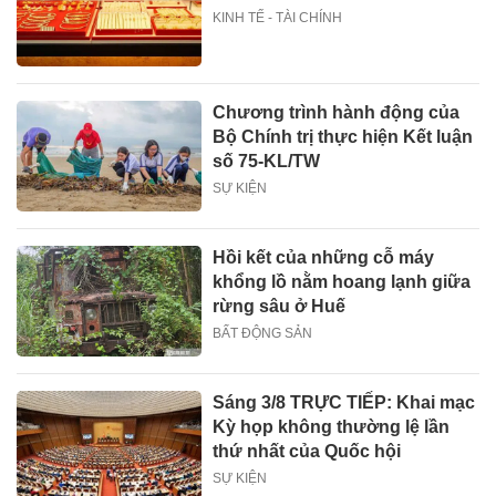
KINH TẾ - TÀI CHÍNH
Chương trình hành động của
Bộ Chính trị thực hiện Kết luận
số 75-KL/TW
SỰ KIỆN
Hồi kết của những cỗ máy
khổng lồ nằm hoang lạnh giữa
rừng sâu ở Huế
BẤT ĐỘNG SẢN
Sáng 3/8 TRỰC TIẾP: Khai mạc
Kỳ họp không thường lệ lần
thứ nhất của Quốc hội
SỰ KIỆN