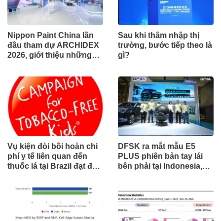
Nippon Paint China lần
Sau khi thâm nhập thị
đầu tham dự ARCHIDEX
trường, bước tiếp theo là
2026, giới thiệu những
gì?
đổi mới cho các ngành
công nghiệp
Vụ kiện đòi bồi hoàn chi
DFSK ra mắt mẫu E5
phí y tế liên quan đến
PLUS phiên bản tay lái
thuốc lá tại Brazil đạt đến
bên phải tại Indonesia,
cột mốc quan trọng khi
đánh dấu cột mốc mới
tòa án chuẩn bị ra phán
trong hành trình mở rộng
quyết.
toàn cầu