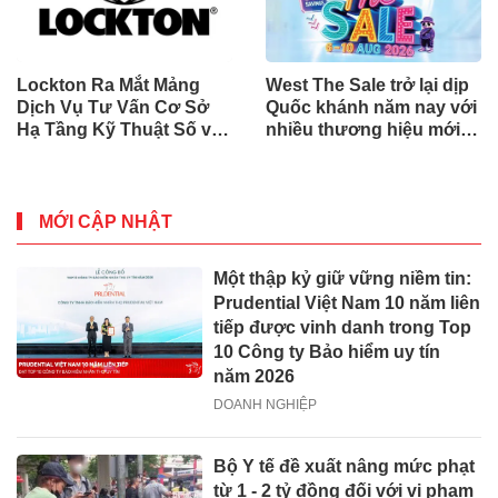
Lockton Ra Mắt Mảng
West The Sale trở lại dịp
Dịch Vụ Tư Vấn Cơ Sở
Quốc khánh năm nay với
Hạ Tầng Kỹ Thuật Số và
nhiều thương hiệu mới,
Trung Tâm Dữ Liệu Toàn
phần thưởng và ưu đãi
Cầu
mua sắm lên tới 90% tại
IMM và Westgate
MỚI CẬP NHẬT
Một thập kỷ giữ vững niềm tin:
Prudential Việt Nam 10 năm liên
tiếp được vinh danh trong Top
10 Công ty Bảo hiểm uy tín
năm 2026
DOANH NGHIỆP
Bộ Y tế đề xuất nâng mức phạt
từ 1 - 2 tỷ đồng đối với vi phạm