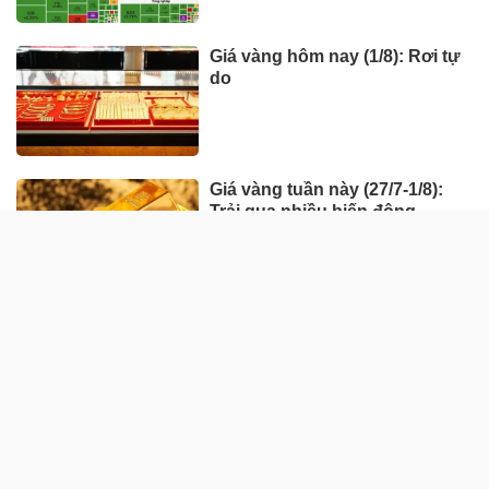
Giá vàng hôm nay (1/8): Rơi tự
do
Giá vàng tuần này (27/7-1/8):
Trải qua nhiều biến động
HÀNG HÓA - THỊ TRƯỜNG
TP Hồ Chí Minh nhân rộng
'Tick xanh trách nhiệm' bữa ăn
học đường