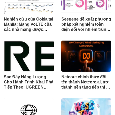
Nghiên cứu của Ookla tại
Seegene đề xuất phương
Manila: Mạng VoLTE của
pháp xét nghiệm toàn
các nhà mạng được
diện đối với nhiễm trùng
chứng minh vượt trội
đường sinh sản thông
hơn các ứng dụng OTT
qua Nghiên cứu lâm
về chất lượng và độ tin
sàng một triệu ca toàn
cậy của cuộc gọi thoại
cầu (GMCS)
Sạc Đầy Năng Lượng
Netcore chính thức đổi
Cho Hành Trình Khai Phá
tên thành Netcore.ai, trở
Tiếp Theo: UGREEN
thành nền tảng tiếp thị tự
Công Bố Bộ Sưu Tập
động bằng AI đầu tiên
Honkai: Star Rail Chính
chia sẻ trách nhiệm tăng
Thức Tại Đông Nam Á
trưởng khách hàng