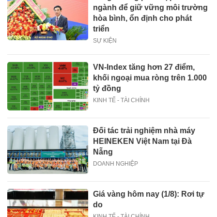
ngành để giữ vững môi trường
hòa bình, ổn định cho phát
triển
SỰ KIỆN
VN-Index tăng hơn 27 điểm,
khối ngoại mua ròng trên 1.000
tỷ đồng
KINH TẾ - TÀI CHÍNH
Đối tác trải nghiệm nhà máy
HEINEKEN Việt Nam tại Đà
Nẵng
DOANH NGHIỆP
Giá vàng hôm nay (1/8): Rơi tự
do
KINH TẾ - TÀI CHÍNH