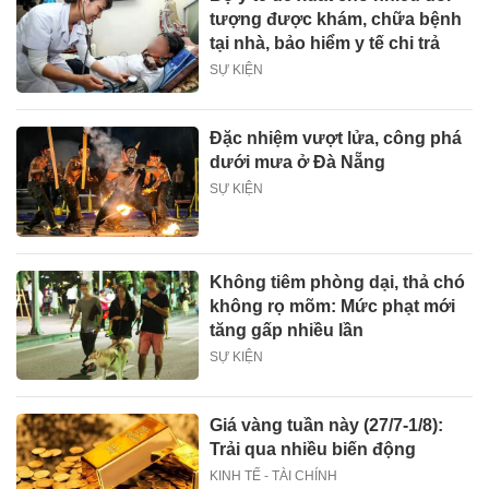
tượng được khám, chữa bệnh
tại nhà, bảo hiểm y tế chi trả
SỰ KIỆN
Đặc nhiệm vượt lửa, công phá
dưới mưa ở Đà Nẵng
SỰ KIỆN
Không tiêm phòng dại, thả chó
không rọ mõm: Mức phạt mới
tăng gấp nhiều lần
SỰ KIỆN
Giá vàng tuần này (27/7-1/8):
Trải qua nhiều biến động
KINH TẾ - TÀI CHÍNH