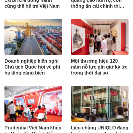
CUBHCM đồng hành
quảng cáo rầm rộ, còn
cùng thế hệ trẻ Việt Nam
thông tin cải chính thì
sao?
Doanh nghiệp kiến nghị
Một thương hiệu 120
Chủ tịch Quốc hội về phí
năm nỗ lực gìn giữ ký ức
hạ tầng cảng biển
trong thời đại số
Prudential Việt Nam khép
Liệu chăng UNIQLO đang