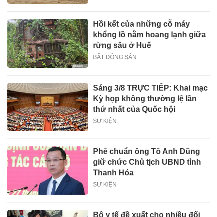
Hồi kết của những cỗ máy
khổng lồ nằm hoang lạnh giữa
rừng sâu ở Huế
BẤT ĐỘNG SẢN
Sáng 3/8 TRỰC TIẾP: Khai mạc
Kỳ họp không thường lệ lần
thứ nhất của Quốc hội
SỰ KIỆN
Phê chuẩn ông Tô Anh Dũng
giữ chức Chủ tịch UBND tỉnh
Thanh Hóa
SỰ KIỆN
Bộ y tế đề xuất cho nhiều đối