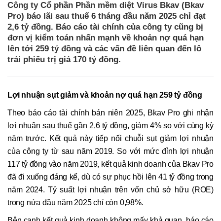
Công ty Cổ phần Phần mềm diệt Virus Bkav (Bkav
Pro) báo lãi sau thuế 6 tháng đầu năm 2025 chỉ đạt
2,6 tỷ đồng. Báo cáo tài chính của công ty cũng bị
đơn vị kiểm toán nhấn mạnh về khoản nợ quá hạn
lên tới 259 tỷ đồng và các vấn đề liên quan đến lô
trái phiếu trị giá 170 tỷ đồng.
Lợi nhuận sụt giảm và khoản nợ quá hạn 259 tỷ đồng
Theo báo cáo tài chính bán niên 2025, Bkav Pro ghi nhận
lợi nhuận sau thuế gần 2,6 tỷ đồng, giảm 4% so với cùng kỳ
năm trước. Kết quả này tiếp nối chuỗi sụt giảm lợi nhuận
của công ty từ sau năm 2019. So với mức đỉnh lợi nhuận
117 tỷ đồng vào năm 2019, kết quả kinh doanh của Bkav Pro
đã đi xuống đáng kể, dù có sự phục hồi lên 41 tỷ đồng trong
năm 2024. Tỷ suất lợi nhuận trên vốn chủ sở hữu (ROE)
trong nửa đầu năm 2025 chỉ còn 0,98%.
Bên cạnh kết quả kinh doanh không mấy khả quan, báo cáo