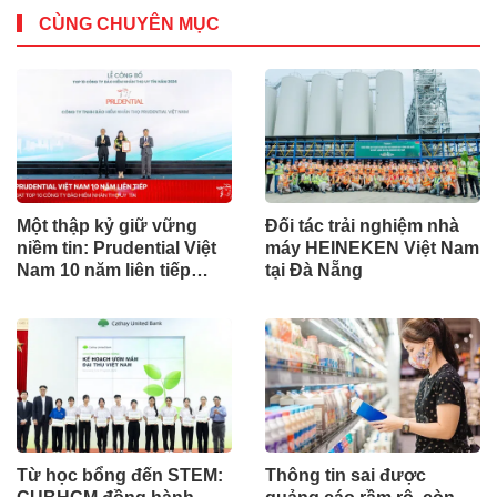
CÙNG CHUYÊN MỤC
Một thập kỷ giữ vững
Đối tác trải nghiệm nhà
niềm tin: Prudential Việt
máy HEINEKEN Việt Nam
Nam 10 năm liên tiếp
tại Đà Nẵng
được vinh danh trong
Top 10 Công ty Bảo hiểm
uy tín năm 2026
Từ học bổng đến STEM:
Thông tin sai được