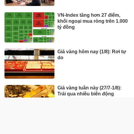
VN-Index tăng hơn 27 điểm,
khối ngoại mua ròng trên 1.000
tỷ đồng
Giá vàng hôm nay (1/8): Rơi tự
do
Giá vàng tuần này (27/7-1/8):
Trải qua nhiều biến động
HÀNG HÓA - THỊ TRƯỜNG