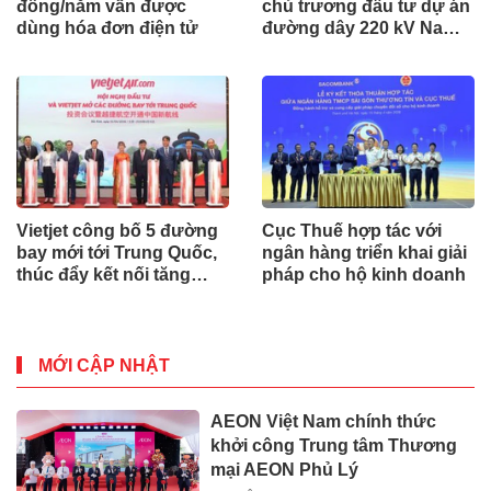
đồng/năm vẫn được
chủ trương đầu tư dự án
dùng hóa đơn điện tử
đường dây 220 kV Nam
Định - Hậu Lộc
Vietjet công bố 5 đường
Cục Thuế hợp tác với
bay mới tới Trung Quốc,
ngân hàng triển khai giải
thúc đẩy kết nối tăng
pháp cho hộ kinh doanh
trưởng Việt Nam – Trung
Quốc
MỚI CẬP NHẬT
AEON Việt Nam chính thức
khởi công Trung tâm Thương
mại AEON Phủ Lý