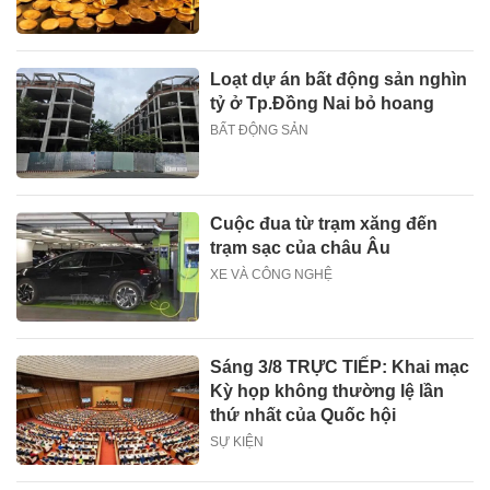
Loạt dự án bất động sản nghìn
tỷ ở Tp.Đồng Nai bỏ hoang
BẤT ĐỘNG SẢN
Cuộc đua từ trạm xăng đến
trạm sạc của châu Âu
XE VÀ CÔNG NGHỆ
Sáng 3/8 TRỰC TIẾP: Khai mạc
Kỳ họp không thường lệ lần
thứ nhất của Quốc hội
SỰ KIỆN