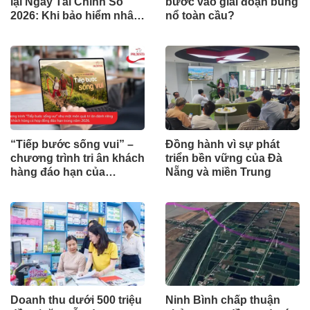
lại Ngày Tài Chính Số
bước vào giai đoạn bùng
2026: Khi bảo hiểm nhân
nổ toàn cầu?
thọ trở thành một phần
của cuộc hội thoại tài
chính số
“Tiếp bước sống vui” –
Đồng hành vì sự phát
chương trình tri ân khách
triển bền vững của Đà
hàng đáo hạn của
Nẵng và miền Trung
Prudential
Doanh thu dưới 500 triệu
Ninh Bình chấp thuận