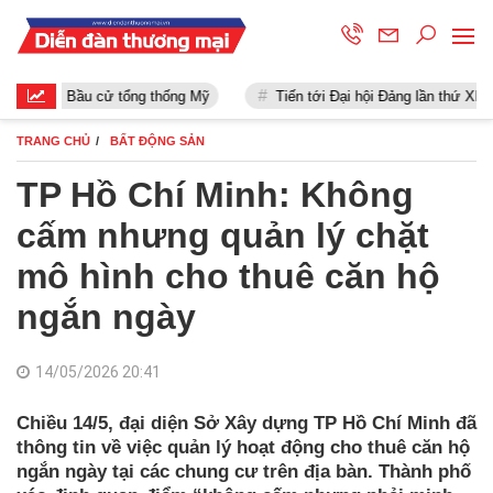
Bầu cử tổng thống Mỹ
Tiến tới Đại hội Đảng lần thứ XIII
TRANG CHỦ
BẤT ĐỘNG SẢN
TP Hồ Chí Minh: Không
cấm nhưng quản lý chặt
mô hình cho thuê căn hộ
ngắn ngày
14/05/2026 20:41
Chiều 14/5, đại diện Sở Xây dựng TP Hồ Chí Minh đã
thông tin về việc quản lý hoạt động cho thuê căn hộ
ngắn ngày tại các chung cư trên địa bàn. Thành phố