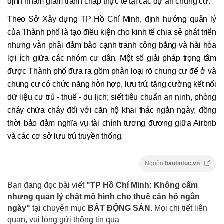
định nhằm giảm tranh chấp thực tế tại các dự án chung cư.
Theo Sở Xây dựng TP Hồ Chí Minh, định hướng quản lý
của Thành phố là tạo điều kiện cho kinh tế chia sẻ phát triển
nhưng vẫn phải đảm bảo cạnh tranh công bằng và hài hòa
lợi ích giữa các nhóm cư dân. Một số giải pháp trọng tâm
được Thành phố đưa ra gồm phân loại rõ chung cư để ở và
chung cư có chức năng hỗn hợp, lưu trú; tăng cường kết nối
dữ liệu cư trú - thuế - du lịch; siết tiêu chuẩn an ninh, phòng
cháy chữa cháy đối với căn hộ khai thác ngắn ngày; đồng
thời bảo đảm nghĩa vụ tài chính tương đương giữa Airbnb
và các cơ sở lưu trú truyền thống.
Nguồn
baotintuc.vn
Bạn đang đọc bài viết
"TP Hồ Chí Minh: Không cấm
nhưng quản lý chặt mô hình cho thuê căn hộ ngắn
ngày"
tại chuyên mục
BẤT ĐỘNG SẢN
. Mọi chi tiết liên
quan, vui lòng gửi thông tin qua