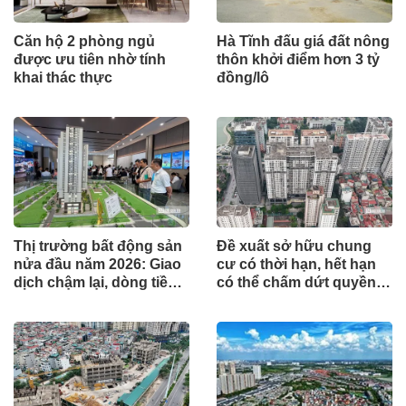
Căn hộ 2 phòng ngủ
Hà Tĩnh đấu giá đất nông
được ưu tiên nhờ tính
thôn khởi điểm hơn 3 tỷ
khai thác thực
đồng/lô
Thị trường bất động sản
Đề xuất sở hữu chung
nửa đầu năm 2026: Giao
cư có thời hạn, hết hạn
dịch chậm lại, dòng tiền
có thể chấm dứt quyền
chỉ tìm đến dự án có giá
sở hữu
trị thực