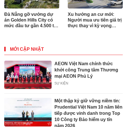
Đà Nẵng gỡ vướng dự
Xu hướng an cư mới:
án Golden Hills City có
Người mua ưu tiên giá trị
mức đầu tư gần 4.500 tỷ
thực thay vì kỳ vọng
đồng, Trung Nam nói gì?
ngắn hạn
MỚI CẬP NHẬT
AEON Việt Nam chính thức
khởi công Trung tâm Thương
mại AEON Phủ Lý
SỰ KIỆN
Một thập kỷ giữ vững niềm tin:
Prudential Việt Nam 10 năm liên
tiếp được vinh danh trong Top
10 Công ty Bảo hiểm uy tín
năm 2026