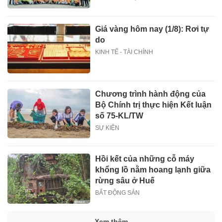
Giá vàng hôm nay (1/8): Rơi tự
do
KINH TẾ - TÀI CHÍNH
Chương trình hành động của
Bộ Chính trị thực hiện Kết luận
số 75-KL/TW
SỰ KIỆN
Hồi kết của những cỗ máy
khổng lồ nằm hoang lạnh giữa
rừng sâu ở Huế
BẤT ĐỘNG SẢN
Xem thêm