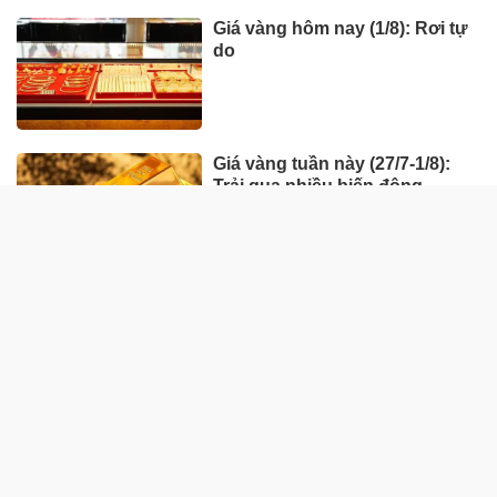
Giá vàng hôm nay (1/8): Rơi tự
do
Giá vàng tuần này (27/7-1/8):
Trải qua nhiều biến động
HÀNG HÓA - THỊ TRƯỜNG
TP Hồ Chí Minh nhân rộng
'Tick xanh trách nhiệm' bữa ăn
học đường