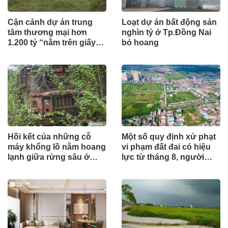
Cận cảnh dự án trung
Loạt dự án bất động sản
tâm thương mại hơn
nghìn tỷ ở Tp.Đồng Nai
1.200 tỷ “nằm trên giấy”
bỏ hoang
ở Hà Tĩnh
Hồi kết của những cỗ
Một số quy định xử phạt
máy khổng lồ nằm hoang
vi phạm đất đai có hiệu
lạnh giữa rừng sâu ở
lực từ tháng 8, người
Huế
dân nên biết