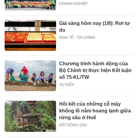
DOANH NGHIỆP
Giá vàng hôm nay (1/8): Rơi tự
do
KINH TẾ - TÀI CHÍNH
Chương trình hành động của
Bộ Chính trị thực hiện Kết luận
số 75-KL/TW
SỰ KIỆN
Hồi kết của những cỗ máy
khổng lồ nằm hoang lạnh giữa
rừng sâu ở Huế
BẤT ĐỘNG SẢN