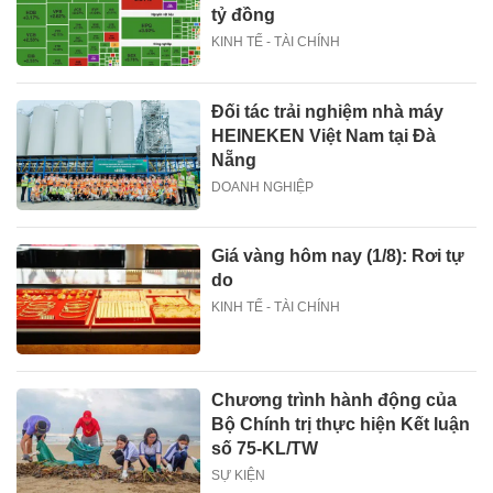
tỷ đồng
KINH TẾ - TÀI CHÍNH
Đối tác trải nghiệm nhà máy
HEINEKEN Việt Nam tại Đà
Nẵng
DOANH NGHIỆP
Giá vàng hôm nay (1/8): Rơi tự
do
KINH TẾ - TÀI CHÍNH
Chương trình hành động của
Bộ Chính trị thực hiện Kết luận
số 75-KL/TW
SỰ KIỆN