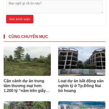
Gửi bình luận
CÙNG CHUYÊN MỤC
Cận cảnh dự án trung
Loạt dự án bất động sản
tâm thương mại hơn
nghìn tỷ ở Tp.Đồng Nai
1.200 tỷ “nằm trên giấy”
bỏ hoang
ở Hà Tĩnh