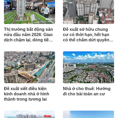
Thị trường bất động sản
Đề xuất sở hữu chung
nửa đầu năm 2026: Giao
cư có thời hạn, hết hạn
dịch chậm lại, dòng tiền
có thể chấm dứt quyền
chỉ tìm đến dự án có giá
sở hữu
trị thực
Đề xuất siết điều kiện
Nhà ở cho thuê: Hướng
kinh doanh nhà ở hình
đi cho bài toán an cư
thành trong tương lai