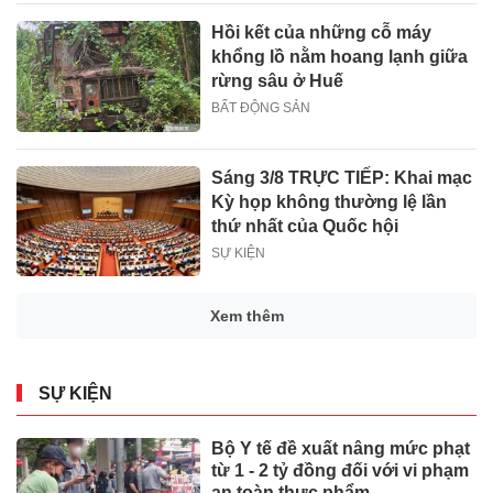
Hồi kết của những cỗ máy
khổng lồ nằm hoang lạnh giữa
rừng sâu ở Huế
BẤT ĐỘNG SẢN
Sáng 3/8 TRỰC TIẾP: Khai mạc
Kỳ họp không thường lệ lần
thứ nhất của Quốc hội
SỰ KIỆN
Xem thêm
SỰ KIỆN
Bộ Y tế đề xuất nâng mức phạt
từ 1 - 2 tỷ đồng đối với vi phạm
an toàn thực phẩm