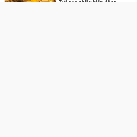
Trải qua nhiều biến động
HÀNG HÓA - THỊ TRƯỜNG
TP Hồ Chí Minh nhân rộng
'Tick xanh trách nhiệm' bữa ăn
học đường
Nhà máy sản xuất ván tre 3.200
tỷ mở đường đưa cây tre Việt
"xuất ngoại"
Tạm gác giấc mơ an cư vì giá
vật liệu xây dựng “lập đỉnh”