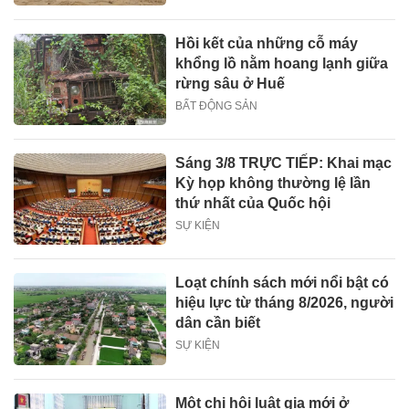
Hồi kết của những cỗ máy
khổng lồ nằm hoang lạnh giữa
rừng sâu ở Huế
BẤT ĐỘNG SẢN
Sáng 3/8 TRỰC TIẾP: Khai mạc
Kỳ họp không thường lệ lần
thứ nhất của Quốc hội
SỰ KIỆN
Loạt chính sách mới nổi bật có
hiệu lực từ tháng 8/2026, người
dân cần biết
SỰ KIỆN
Một chi hội luật gia mới ở