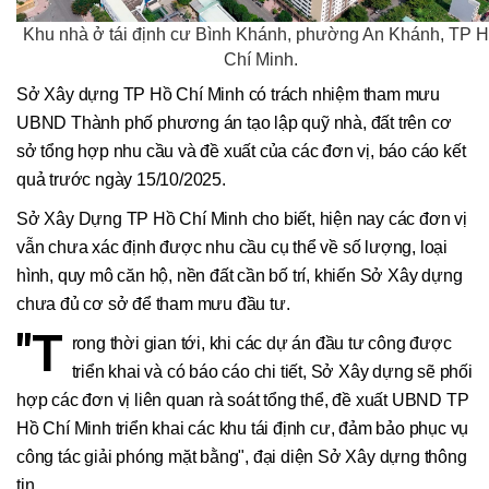
Khu nhà ở tái định cư Bình Khánh, phường An Khánh, TP 
Chí Minh.
Sở Xây dựng TP Hồ Chí Minh có trách nhiệm tham mưu
UBND Thành phố phương án tạo lập quỹ nhà, đất trên cơ
sở tổng hợp nhu cầu và đề xuất của các đơn vị, báo cáo kết
quả trước ngày 15/10/2025.
Sở Xây Dựng TP Hồ Chí Minh cho biết, hiện nay các đơn vị
vẫn chưa xác định được nhu cầu cụ thể về số lượng, loại
hình, quy mô căn hộ, nền đất cần bố trí, khiến Sở Xây dựng
chưa đủ cơ sở để tham mưu đầu tư.
"T
rong thời gian tới, khi các dự án đầu tư công được
triển khai và có báo cáo chi tiết, Sở Xây dựng sẽ phối
hợp các đơn vị liên quan rà soát tổng thể, đề xuất UBND TP
Hồ Chí Minh triển khai các khu tái định cư, đảm bảo phục vụ
công tác giải phóng mặt bằng", đại diện Sở Xây dựng thông
tin.