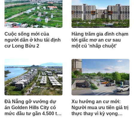
Cuộc sống mới của
Hàng trăm gia đình chạm
người dân ở khu tái định
tới giấc mơ an cư sau
cư Long Bửu 2
một cú 'nhấp chuột'
Đà Nẵng gỡ vướng dự
Xu hướng an cư mới:
án Golden Hills City có
Người mua ưu tiên giá trị
mức đầu tư gần 4.500 tỷ
thực thay vì kỳ vọng
đồng, Trung Nam nói gì?
ngắn hạn