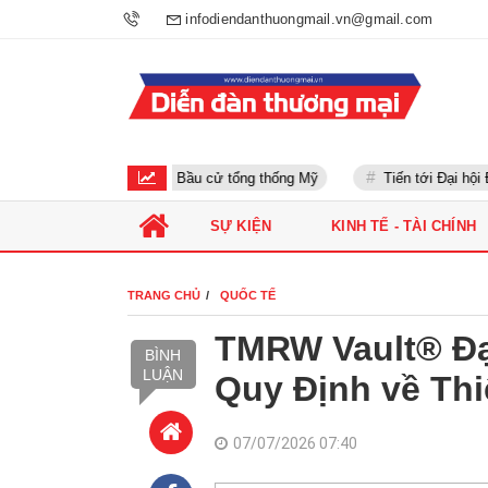
infodiendanthuongmail.vn@gmail.com
Bầu cử tổng thống Mỹ
Tiến tới Đại hội Đản
SỰ KIỆN
KINH TẾ - TÀI CHÍNH
TRANG CHỦ
QUỐC TẾ
TMRW Vault® Đ
BÌNH
LUẬN
Quy Định về Thi
07/07/2026 07:40