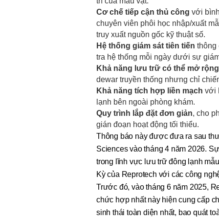
trí của mẫu vật.
Cơ chế tiếp cận thủ công
với bình
chuyên viên phôi học nhập/xuất mẫ
truy xuất nguồn gốc kỹ thuật số.
Hệ thống giám sát tiên tiến
thông 
tra hệ thống mỗi ngày dưới sự giám
Khả năng lưu trữ có thể mở rộng
dewar truyền thống nhưng chỉ chiếm
Khả năng tích hợp liền mạch
với 
lạnh bên ngoài phòng khám.
Quy trình lắp đặt đơn giản
, cho p
gián đoạn hoạt động tối thiểu.
Thông báo này được đưa ra sau th
Sciences vào tháng 4 năm 2026. Sự
trong lĩnh vực lưu trữ đông lạnh mẫ
Kỳ của Reprotech với các công nghệ
Trước đó, vào tháng 6 năm 2025, Re
chức hợp nhất này hiện cung cấp ch
sinh thái toàn diện nhất, bao quát t