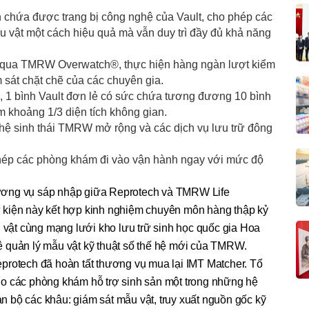
 chứa được trang bị công nghệ của Vault, cho phép các
u vật một cách hiệu quả mà vẫn duy trì đầy đủ khả năng
qua TMRW Overwatch®, thực hiện hàng ngàn lượt kiểm
 sát chặt chẽ của các chuyên gia.
, 1 bình Vault đơn lẻ có sức chứa tương đương 10 bình
 khoảng 1/3 diện tích không gian.
hệ sinh thái TMRW mở rộng và các dịch vụ lưu trữ đông
hép các phòng khám đi vào vận hành ngay với mức độ
ương vụ sáp nhập giữa Reprotech và TMRW Life
 kiện này kết hợp kinh nghiệm chuyên môn hàng thập kỷ
u vật cùng mạng lưới kho lưu trữ sinh học quốc gia Hoa
 quản lý mẫu vật kỹ thuật số thế hệ mới của TMRW.
protech đã hoàn tất thương vụ mua lại IMT Matcher. Tổ
o các phòng khám hỗ trợ sinh sản một trong những hệ
oàn bộ các khâu: giám sát mẫu vật, truy xuất nguồn gốc kỹ