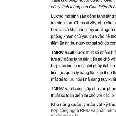
Vault cho phép người dùng chuyển 
các y lệnh thông qua Giao Diện Ph
Lượng mô sinh sản đông lạnh tăng 
trợ sinh sản. Chính vì vậy, nhu cầu
hơn và có khả năng truy xuất nguồn 
phòng khám chủ yếu dựa vào hệ thốn
tiềm ẩn nhiều nguy cơ sai sót do co
TMRW Vault
được thiết kế nhằm hiệ
lưu trữ đông lạnh tiên tiến tại ch
hợp này tạo ra một giải pháp tích hợ
liên tục, quản lý hàng tồn kho theo t
mật để tối ưu hóa khả năng truy xuấ
TMRW Vault cung cấp cho các phòng 
thuật số toàn diện tại chỗ với các lợi
Khả năng quản lý mẫu vật kỹ thu
hợp công nghệ RFID và phần mềm iv