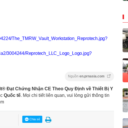
004224/The_TMRW_Vault_Workstation_Reprotech.jpg?
edia2/3004244/Reprotech_LLC_Logo_Logo.jpg?
Nguồn
en.prnasia.com
® Đạt Chứng Nhận CE Theo Quy Định về Thiết Bị Y
ục
Quốc tế
. Mọi chi tiết liên quan, vui lòng gửi thông tin
om
Chia sẻ