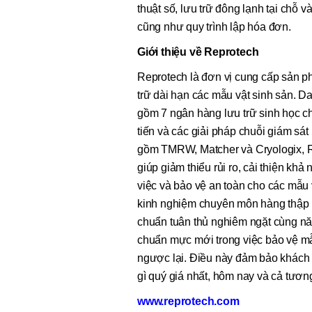
thuật số, lưu trữ đông lạnh tại chỗ 
cũng như quy trình lập hóa đơn.
Giới thiệu về Reprotech
Reprotech là đơn vị cung cấp sản ph
trữ dài hạn các mẫu vật sinh sản. 
gồm 7 ngân hàng lưu trữ sinh học ch
tiến và các giải pháp chuỗi giám sát
gồm TMRW, Matcher và Cryologix, Re
giúp giảm thiểu rủi ro, cải thiện khả
việc và bảo vệ an toàn cho các mẫu 
kinh nghiệm chuyên môn hàng thập kỷ 
chuẩn tuân thủ nghiêm ngặt cùng năn
chuẩn mực mới trong việc bảo vệ mẫ
ngược lại. Điều này đảm bảo khách
gì quý giá nhất, hôm nay và cả tương
www.reprotech.com