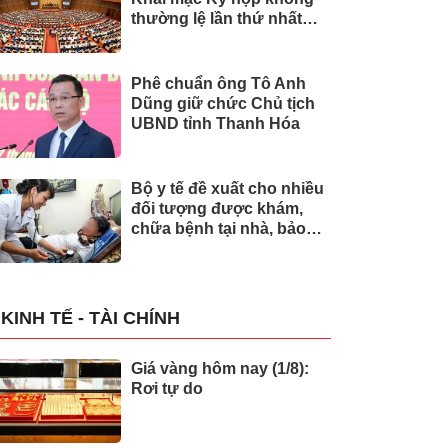
thường lệ lần thứ nhất
của Quốc hội
Phê chuẩn ông Tô Anh
Dũng giữ chức Chủ tịch
UBND tỉnh Thanh Hóa
Bộ y tế đề xuất cho nhiều
đối tượng được khám,
chữa bệnh tại nhà, bảo
hiểm y tế chi trả
KINH TẾ - TÀI CHÍNH
Giá vàng hôm nay (1/8):
Rơi tự do