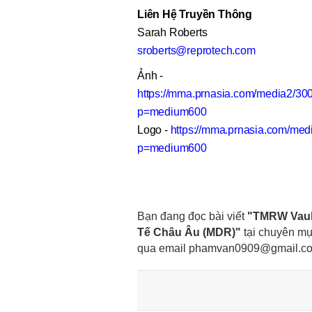
Liên Hệ Truyền Thông
Sarah Roberts
sroberts@reprotech.com
Ảnh -
https://mma.prnasia.com/media2/3
p=medium600
Logo -
https://mma.prnasia.com/m
p=medium600
Bạn đang đọc bài viết
"TMRW Vault
Tế Châu Âu (MDR)"
tại chuyên m
qua email
phamvan0909@gmail.c