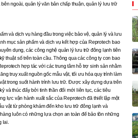
và bên ngoài, quản lý văn bản chấp thuận, quản lý lưu trữ
ẩm và dịch vụ hàng đầu trong việc bảo vệ, quản lý và lưu
Danh mục sản phẩm và dịch vụ kết hợp của Reprotech bao
uyên dụng, các công nghệ quản lý lưu trữ đông lạnh tiên
 kỹ thuật số trên toàn cầu. Thông qua các công ty con bao
protech hợp tác với các trung tâm hỗ trợ sinh sản nhằm
 năng truy xuất nguồn gốc mẫu vật, tối ưu hóa quy trình làm
vật trong suốt hành trình lưu trữ. Được xây dựng dựa trên
và thúc đẩy bởi tinh thần đổi mới liên tục, các tiêu
g lực vận hành xuất sắc của Reprotech đã thiết lập một
u vật từ phòng khám đến kho lưu trữ đông lạnh và
 hàng luôn có những lựa chọn an toàn để bảo tồn những
 lai.