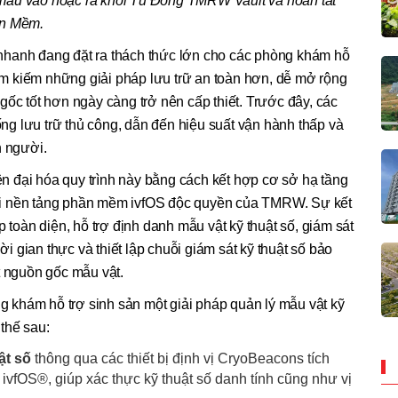
mẫu vào hoặc ra khỏi Tủ Đông TMRW Vault và hoàn tất
ần Mềm.
nhanh đang đặt ra thách thức lớn cho các phòng khám hỗ
 tìm kiếm những giải pháp lưu trữ an toàn hơn, dễ mở rộng
gốc tốt hơn ngày càng trở nên cấp thiết. Trước đây, các
g lưu trữ thủ công, dẫn đến hiệu suất vận hành thấp và
n người.
n đại hóa quy trình này bằng cách kết hợp cơ sở hạ tầng
ỗ với nền tảng phần mềm ivfOS độc quyền của TMRW. Sự kết
p toàn diện, hỗ trợ định danh mẫu vật kỹ thuật số, giám sát
hời gian thực và thiết lập chuỗi giám sát kỹ thuật số bảo
t nguồn gốc mẫu vật.
khám hỗ trợ sinh sản một giải pháp quản lý mẫu vật kỹ
 thế sau:
ật số
thông qua các thiết bị định vị CryoBeacons tích
fOS®, giúp xác thực kỹ thuật số danh tính cũng như vị