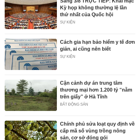
Sáng 3/8 TRỰC TIẾP: Khai mạc
Kỳ họp không thường lệ lần
thứ nhất của Quốc hội
SỰ KIỆN
Cách gia hạn bảo hiểm y tế đơn
giản, ai cũng nên biết
SỰ KIỆN
Cận cảnh dự án trung tâm
thương mại hơn 1.200 tỷ “nằm
trên giấy” ở Hà Tĩnh
BẤT ĐỘNG SẢN
Chính phủ sửa loạt quy định về
cấp mã số vùng trồng nông
sản, cơ sở đóng gói