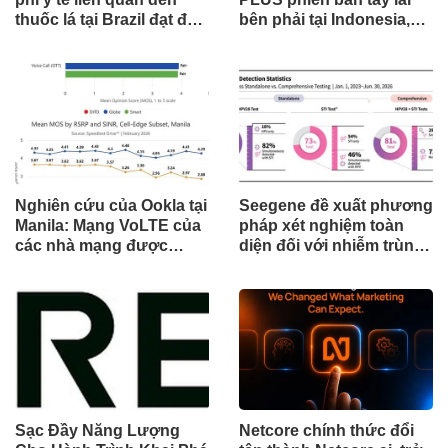
thuốc lá tại Brazil đạt đến
bên phải tại Indonesia,
cột mốc quan trọng khi
đánh dấu cột mốc mới
tòa án chuẩn bị ra phán
trong hành trình mở rộng
quyết.
toàn cầu
Nghiên cứu của Ookla tại
Seegene đề xuất phương
Manila: Mạng VoLTE của
pháp xét nghiệm toàn
các nhà mạng được
diện đối với nhiễm trùng
chứng minh vượt trội
đường sinh sản thông
hơn các ứng dụng OTT
qua Nghiên cứu lâm
về chất lượng và độ tin
sàng một triệu ca toàn
cậy của cuộc gọi thoại
cầu (GMCS)
Sạc Đầy Năng Lượng
Netcore chính thức đổi