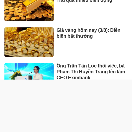
Trải qua nhiều biến động
Giá vàng hôm nay (3/8): Diễn
biến bất thường
Ông Trần Tấn Lộc thôi việc, bà
Phạm Thị Huyền Trang lên làm
CEO Eximbank
HÀNG HÓA - THỊ TRƯỜNG
TP Hồ Chí Minh nhân rộng
'Tick xanh trách nhiệm' bữa ăn