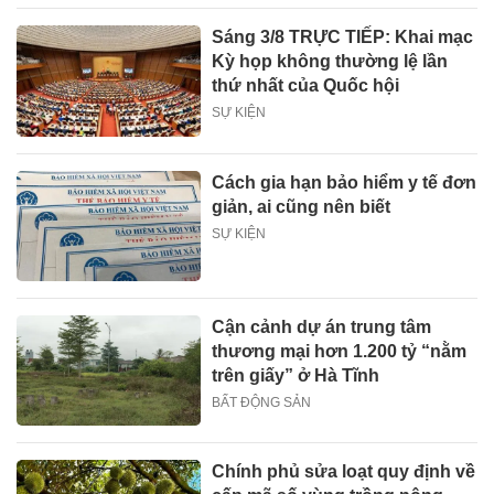
Sáng 3/8 TRỰC TIẾP: Khai mạc
Kỳ họp không thường lệ lần
thứ nhất của Quốc hội
SỰ KIỆN
Cách gia hạn bảo hiểm y tế đơn
giản, ai cũng nên biết
SỰ KIỆN
Cận cảnh dự án trung tâm
thương mại hơn 1.200 tỷ “nằm
trên giấy” ở Hà Tĩnh
BẤT ĐỘNG SẢN
Chính phủ sửa loạt quy định về