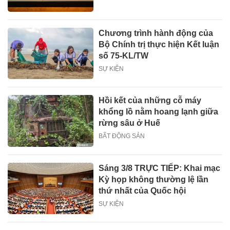
Chương trình hành động của
Bộ Chính trị thực hiện Kết luận
số 75-KL/TW
SỰ KIỆN
Hồi kết của những cỗ máy
khổng lồ nằm hoang lạnh giữa
rừng sâu ở Huế
BẤT ĐỘNG SẢN
Sáng 3/8 TRỰC TIẾP: Khai mạc
Kỳ họp không thường lệ lần
thứ nhất của Quốc hội
SỰ KIỆN