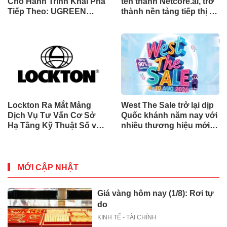
Cho Hành Trình Khai Phá
tên thành Netcore.ai, trở
Tiếp Theo: UGREEN
thành nền tảng tiếp thị tự
Công Bố Bộ Sưu Tập
động bằng AI đầu tiên
Honkai: Star Rail Chính
chia sẻ trách nhiệm tăng
Thức Tại Đông Nam Á
trưởng khách hàng
Lockton Ra Mắt Mảng
West The Sale trở lại dịp
Dịch Vụ Tư Vấn Cơ Sở
Quốc khánh năm nay với
Hạ Tầng Kỹ Thuật Số và
nhiều thương hiệu mới,
Trung Tâm Dữ Liệu Toàn
phần thưởng và ưu đãi
Cầu
mua sắm lên tới 90% tại
IMM và Westgate
MỚI CẬP NHẬT
Giá vàng hôm nay (1/8): Rơi tự
do
KINH TẾ - TÀI CHÍNH