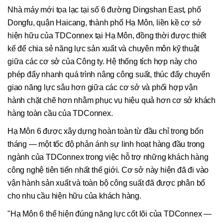
Nhà máy mới tọa lạc tại số 6 đường Dingshan East, phố
Dongfu, quận Haicang, thành phố Hạ Môn, liền kề cơ sở
hiện hữu của TDConnex tại Hạ Môn, đồng thời được thiết
kế để chia sẻ năng lực sản xuất và chuyên môn kỹ thuật
giữa các cơ sở của Công ty. Hệ thống tích hợp này cho
phép đẩy nhanh quá trình nâng công suất, thúc đẩy chuyển
giao năng lực sâu hơn giữa các cơ sở và phối hợp vận
hành chặt chẽ hơn nhằm phục vụ hiệu quả hơn cơ sở khách
hàng toàn cầu của TDConnex.
Hạ Môn 6 được xây dựng hoàn toàn từ đầu chỉ trong bốn
tháng — một tốc độ phản ánh sự linh hoạt hàng đầu trong
ngành của TDConnex trong việc hỗ trợ những khách hàng
công nghệ tiên tiến nhất thế giới. Cơ sở này hiện đã đi vào
vận hành sản xuất và toàn bộ công suất đã được phân bổ
cho nhu cầu hiện hữu của khách hàng.
"Hạ Môn 6 thể hiện đúng năng lực cốt lõi của TDConnex —