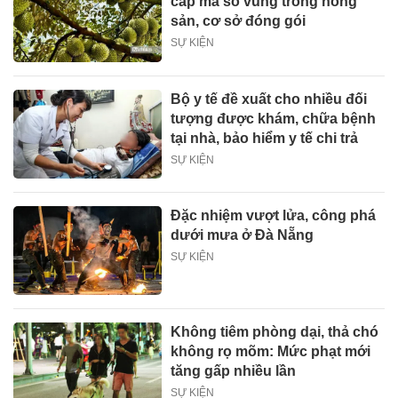
cấp mã số vùng trồng nông
sản, cơ sở đóng gói
SỰ KIỆN
Bộ y tế đề xuất cho nhiều đối
tượng được khám, chữa bệnh
tại nhà, bảo hiểm y tế chi trả
SỰ KIỆN
Đặc nhiệm vượt lửa, công phá
dưới mưa ở Đà Nẵng
SỰ KIỆN
Không tiêm phòng dại, thả chó
không rọ mõm: Mức phạt mới
tăng gấp nhiều lần
SỰ KIỆN