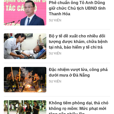
Phê chuẩn ông Tô Anh Dũng
giữ chức Chủ tịch UBND tỉnh
Thanh Hóa
SỰ KIỆN
Bộ y tế đề xuất cho nhiều đối
tượng được khám, chữa bệnh
tại nhà, bảo hiểm y tế chi trả
SỰ KIỆN
Đặc nhiệm vượt lửa, công phá
dưới mưa ở Đà Nẵng
SỰ KIỆN
Không tiêm phòng dại, thả chó
không rọ mõm: Mức phạt mới