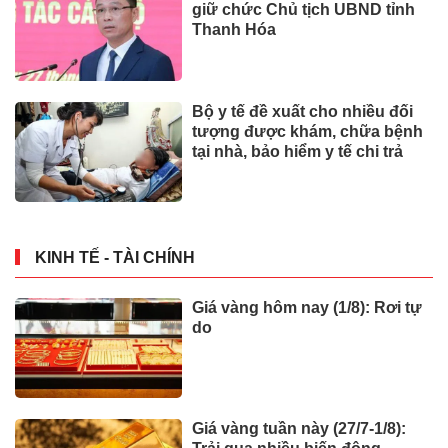
giữ chức Chủ tịch UBND tỉnh
Thanh Hóa
Bộ y tế đề xuất cho nhiều đối
tượng được khám, chữa bệnh
tại nhà, bảo hiểm y tế chi trả
KINH TẾ - TÀI CHÍNH
Giá vàng hôm nay (1/8): Rơi tự
do
Giá vàng tuần này (27/7-1/8):