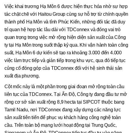
Việc khai trương Hạ Môn 6 được hiện thực hóa nhờ sự hợp
tác chặt chẽ với Haitou Group cùng sự hỗ trợ từ chính quyền
thành phố Hạ Môn và tỉnh Phúc Kiến, những đối tác đã duy
trì quan hệ hợp tác lâu dài với TDConnex và đóng vai trò
quan trọng trong việc mở rộng hiện diện sản xuất của Công
ty tại Hạ Môn trong suốt thập kỷ qua. Khi vận hành toàn công
suất, Hạ Môn 6 dự kiến sẽ tạo ra khoảng 3.000 đến 4.000
việc làm trực tiếp và gián tiếp trong khu vực, qua đó tiếp tục
củng cố đóng góp của TDConnex đối với hệ sinh thái sản
xuất địa phương.
Cột mốc này là một phần trong giai đoạn mở rộng toàn cầu
liên tục của TDConnex. Tại Ấn Độ, Công ty đang đầu tư mở
rộng cơ sở sản xuất rộng 8,9 hecta tại SIPCOT thuộc bang
Tamil Nadu, nơi TDConnex đang xây dựng các năng lực
sản xuất tiên tiến để phục vụ khách hàng công nghệ toàn
cầu. Trên toàn bộ mạng lưới hoạt động tại Trung Quốc,
Singapore và Ấn Độ, TDConnex tiếp tục đầu tư vào năng