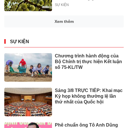
SỰ KIỆN
Xem thêm
SỰ KIỆN
Chương trình hành động của
Bộ Chính trị thực hiện Kết luận
số 75-KL/TW
Sáng 3/8 TRỰC TIẾP: Khai mạc
Kỳ họp không thường lệ lần
thứ nhất của Quốc hội
Phê chuẩn ông Tô Anh Dũng