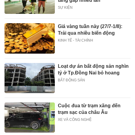
tăng gấp nhiều lần
SỰ KIỆN
Giá vàng tuần này (27/7-1/8):
Trải qua nhiều biến động
KINH TẾ - TÀI CHÍNH
Loạt dự án bất động sản nghìn
tỷ ở Tp.Đồng Nai bỏ hoang
BẤT ĐỘNG SẢN
Cuộc đua từ trạm xăng đến
trạm sạc của châu Âu
XE VÀ CÔNG NGHỆ