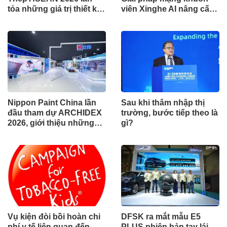
tỏa những giá trị thiết kế
viên Xinghe AI nâng cấp
xuất sắc qua hợp tác khu
cho khu vực Nam Phi
vực
Nippon Paint China lần
Sau khi thâm nhập thị
đầu tham dự ARCHIDEX
trường, bước tiếp theo là
2026, giới thiệu những
gì?
đổi mới cho các ngành
công nghiệp
Vụ kiện đòi bồi hoàn chi
DFSK ra mắt mẫu E5
phí y tế liên quan đến
PLUS phiên bản tay lái