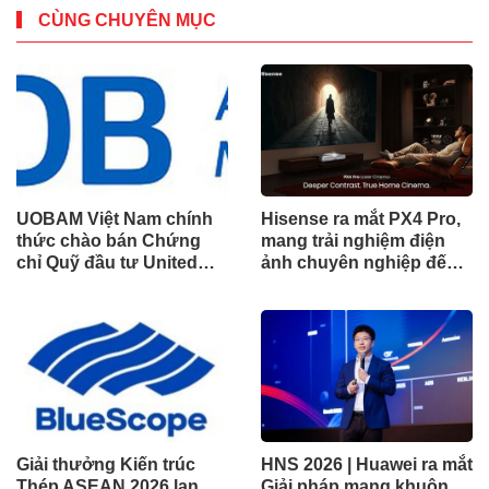
CÙNG CHUYÊN MỤC
UOBAM Việt Nam chính
Hisense ra mắt PX4 Pro,
thức chào bán Chứng
mang trải nghiệm điện
chỉ Quỹ đầu tư United
ảnh chuyên nghiệp đến
Dòng Tiền Linh Hoạt
không gian gia đình
(UMMF)
Giải thưởng Kiến trúc
HNS 2026 | Huawei ra mắt
Thép ASEAN 2026 lan
Giải pháp mạng khuôn