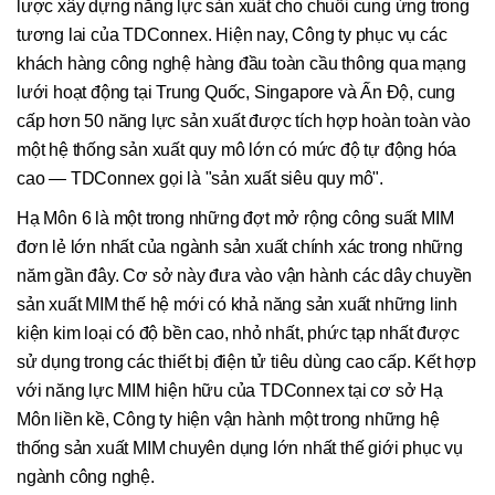
lược xây dựng năng lực sản xuất cho chuỗi cung ứng trong
tương lai của TDConnex. Hiện nay, Công ty phục vụ các
khách hàng công nghệ hàng đầu toàn cầu thông qua mạng
lưới hoạt động tại Trung Quốc, Singapore và Ấn Độ, cung
cấp hơn 50 năng lực sản xuất được tích hợp hoàn toàn vào
một hệ thống sản xuất quy mô lớn có mức độ tự động hóa
cao — TDConnex gọi là "sản xuất siêu quy mô".
Hạ Môn 6 là một trong những đợt mở rộng công suất MIM
đơn lẻ lớn nhất của ngành sản xuất chính xác trong những
năm gần đây. Cơ sở này đưa vào vận hành các dây chuyền
sản xuất MIM thế hệ mới có khả năng sản xuất những linh
kiện kim loại có độ bền cao, nhỏ nhất, phức tạp nhất được
sử dụng trong các thiết bị điện tử tiêu dùng cao cấp. Kết hợp
với năng lực MIM hiện hữu của TDConnex tại cơ sở Hạ
Môn liền kề, Công ty hiện vận hành một trong những hệ
thống sản xuất MIM chuyên dụng lớn nhất thế giới phục vụ
ngành công nghệ.