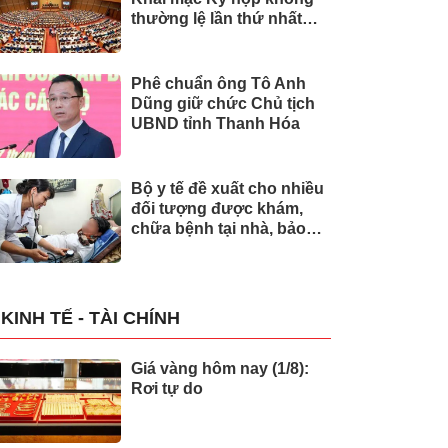
thường lệ lần thứ nhất
của Quốc hội
Phê chuẩn ông Tô Anh
Dũng giữ chức Chủ tịch
UBND tỉnh Thanh Hóa
Bộ y tế đề xuất cho nhiều
đối tượng được khám,
chữa bệnh tại nhà, bảo
hiểm y tế chi trả
KINH TẾ - TÀI CHÍNH
Giá vàng hôm nay (1/8):
Rơi tự do