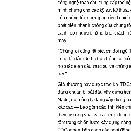
công nghệ toàn cầu cung cấp thế hệ t
minh chứng cho các kỹ sư, kỹ thuật 
của chúng tôi, những người đã biến
phát triển nhanh chóng của chúng t
cạnh: con người, năng lực, khách h
máy".
"Chúng tôi cũng rất biết ơn đội ngũ
cùng tận tâm để hỗ trợ chúng tôi mở
hợp tác toàn cầu thực sự và chúng 
nên".
Giải thưởng này được trao khi TDCo
đang chuẩn bị bắt đầu xây dựng trê
Nadu, nơi công ty đang xây dựng năn
xác cao — bao gồm các linh kiện chín
điện tử công suất và các ứng dụng côn
tâm trong chiến lược xây dựng năng 
TDConnex, bên cạnh các hoạt động