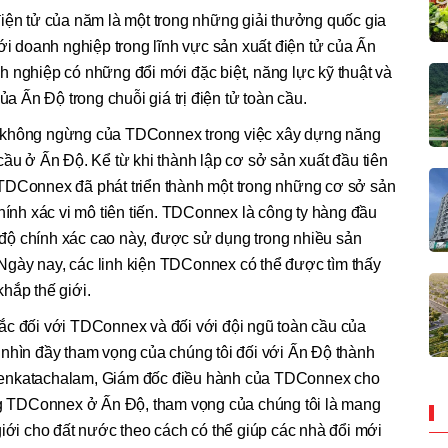
iện tử của năm là một trong những giải thưởng quốc gia
ới doanh nghiệp trong lĩnh vực sản xuất điện tử của Ấn
 nghiệp có những đổi mới đặc biệt, năng lực kỹ thuật và
ủa Ấn Độ trong chuỗi giá trị điện tử toàn cầu.
p không ngừng của TDConnex trong việc xây dựng năng
cầu ở Ấn Độ. Kể từ khi thành lập cơ sở sản xuất đầu tiên
TDConnex đã phát triển thành một trong những cơ sở sản
chính xác vi mô tiên tiến. TDConnex là công ty hàng đầu
ó độ chính xác cao này, được sử dụng trong nhiều sản
. Ngày nay, các linh kiện TDConnex có thể được tìm thấy
 khắp thế giới.
ắc đối với TDConnex và đối với đội ngũ toàn cầu của
 nhìn đầy tham vọng của chúng tôi đối với Ấn Độ thành
Venkatachalam, Giám đốc điều hành của TDConnex cho
ựng TDConnex ở Ấn Độ, tham vọng của chúng tôi là mang
giới cho đất nước theo cách có thể giúp các nhà đổi mới