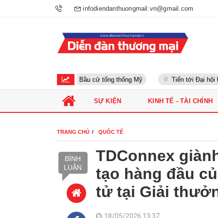
infodiendanthuongmail.vn@gmail.com
Bầu cử tổng thống Mỹ
Tiến tới Đại hội Đả
SỰ KIỆN
KINH TẾ - TÀI CHÍNH
TRANG CHỦ
QUỐC TẾ
TDConnex giành
BÌNH
LUẬN
tạo hàng đầu c
tử tại Giải thư
18/05/2026 13:37