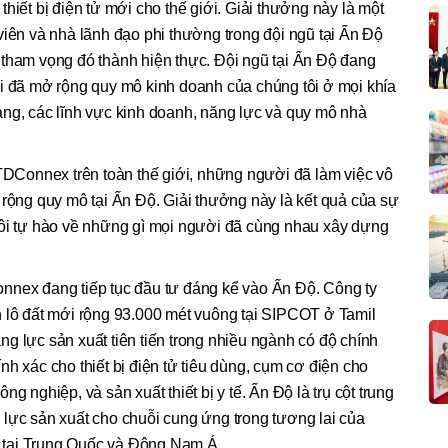
hiết bị điện tử mới cho thế giới. Giải thưởng này là một
viên và nhà lãnh đạo phi thường trong đội ngũ tại Ấn Độ
 tham vọng đó thành hiện thực. Đội ngũ tại Ấn Độ đang
ôi đã mở rộng quy mô kinh doanh của chúng tôi ở mọi khía
àng, các lĩnh vực kinh doanh, năng lực và quy mô nhà
 TDConnex trên toàn thế giới, những người đã làm việc vô
 rộng quy mô tại Ấn Độ. Giải thưởng này là kết quả của sự
tôi tự hào về những gì mọi người đã cùng nhau xây dựng
nnex đang tiếp tục đầu tư đáng kể vào Ấn Độ. Công ty
n lô đất mới rộng 93.000 mét vuông tại SIPCOT ở Tamil
g lực sản xuất tiên tiến trong nhiều ngành có độ chính
h xác cho thiết bị điện tử tiêu dùng, cụm cơ điện cho
g nghiệp, và sản xuất thiết bị y tế. Ấn Độ là trụ cột trung
lực sản xuất cho chuỗi cung ứng trong tương lai của
 tại Trung Quốc và Đông Nam Á.