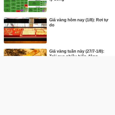
Giá vàng hôm nay (1/8): Rơi tự
do
Giá vàng tuần này (27/7-1/8):
Trải qua nhiều biến động
HÀNG HÓA - THỊ TRƯỜNG
TP Hồ Chí Minh nhân rộng
'Tick xanh trách nhiệm' bữa ăn
học đường