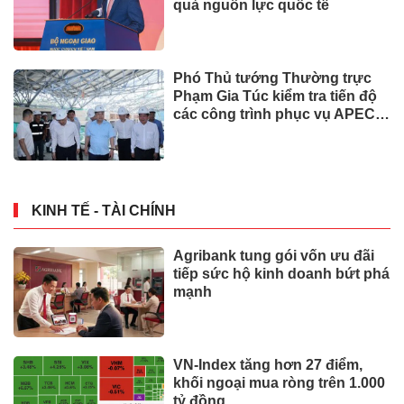
quả nguồn lực quốc tế
Phó Thủ tướng Thường trực
Phạm Gia Túc kiểm tra tiến độ
các công trình phục vụ APEC
2027
KINH TẾ - TÀI CHÍNH
Agribank tung gói vốn ưu đãi
tiếp sức hộ kinh doanh bứt phá
mạnh
VN-Index tăng hơn 27 điểm,
khối ngoại mua ròng trên 1.000
tỷ đồng