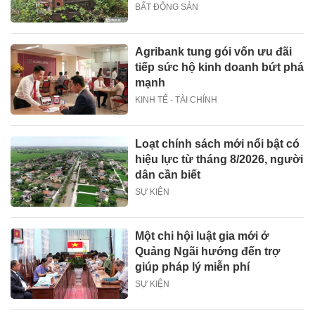
BẤT ĐỘNG SẢN
Agribank tung gói vốn ưu đãi
tiếp sức hộ kinh doanh bứt phá
mạnh
KINH TẾ - TÀI CHÍNH
Loạt chính sách mới nổi bật có
hiệu lực từ tháng 8/2026, người
dân cần biết
SỰ KIỆN
Một chi hội luật gia mới ở
Quảng Ngãi hướng đến trợ
giúp pháp lý miễn phí
SỰ KIỆN