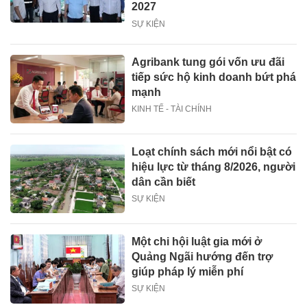
2027
SỰ KIỆN
Agribank tung gói vốn ưu đãi
tiếp sức hộ kinh doanh bứt phá
mạnh
KINH TẾ - TÀI CHÍNH
Loạt chính sách mới nổi bật có
hiệu lực từ tháng 8/2026, người
dân cần biết
SỰ KIỆN
Một chi hội luật gia mới ở
Quảng Ngãi hướng đến trợ
giúp pháp lý miễn phí
SỰ KIỆN