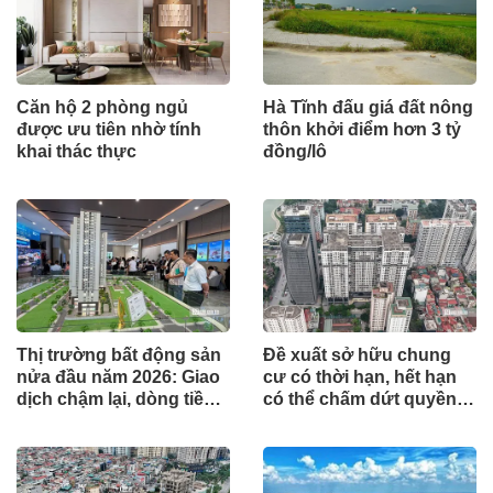
Căn hộ 2 phòng ngủ
Hà Tĩnh đấu giá đất nông
được ưu tiên nhờ tính
thôn khởi điểm hơn 3 tỷ
khai thác thực
đồng/lô
Thị trường bất động sản
Đề xuất sở hữu chung
nửa đầu năm 2026: Giao
cư có thời hạn, hết hạn
dịch chậm lại, dòng tiền
có thể chấm dứt quyền
chỉ tìm đến dự án có giá
sở hữu
trị thực