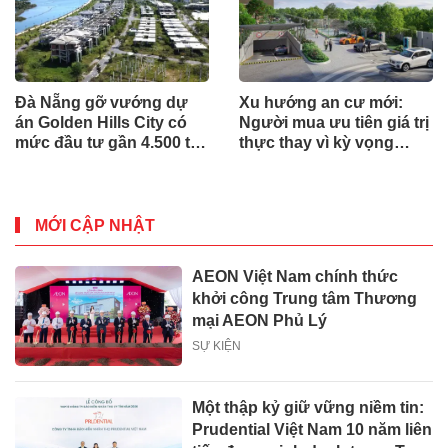
Đà Nẵng gỡ vướng dự
Xu hướng an cư mới:
án Golden Hills City có
Người mua ưu tiên giá trị
mức đầu tư gần 4.500 tỷ
thực thay vì kỳ vọng
đồng, Trung Nam nói gì?
ngắn hạn
MỚI CẬP NHẬT
AEON Việt Nam chính thức
khởi công Trung tâm Thương
mại AEON Phủ Lý
SỰ KIỆN
Một thập kỷ giữ vững niềm tin:
Prudential Việt Nam 10 năm liên