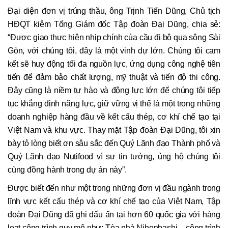
Đại diện đơn vị trúng thầu, ông Trịnh Tiến Dũng, Chủ tịch
HĐQT kiêm Tổng Giám đốc Tập đoàn Đại Dũng, chia sẻ:
“Được giao thực hiện nhịp chính của cầu đi bộ qua sông Sài
Gòn, với chúng tôi, đây là một vinh dự lớn. Chúng tôi cam
kết sẽ huy động tối đa nguồn lực, ứng dụng công nghệ tiên
tiến để đảm bảo chất lượng, mỹ thuật và tiến độ thi công.
Đây cũng là niềm tự hào và động lực lớn để chúng tôi tiếp
tục khẳng định năng lực, giữ vững vị thế là một trong những
doanh nghiệp hàng đầu về kết cấu thép, cơ khí chế tạo tại
Việt Nam và khu vực. Thay mặt Tập đoàn Đại Dũng, tôi xin
bày tỏ lòng biết ơn sâu sắc đến Quý Lãnh đạo Thành phố và
Quý Lãnh đạo Nutifood vì sự tin tưởng, ủng hộ chúng tôi
cùng đồng hành trong dự án này”.
Được biết đến như một trong những đơn vị đầu ngành trong
lĩnh vực kết cấu thép và cơ khí chế tạo của Việt Nam, Tập
đoàn Đại Dũng đã ghi dấu ấn tại hơn 60 quốc gia với hàng
loạt công trình quy mô như: Tòa nhà Nihonbashi - công trình