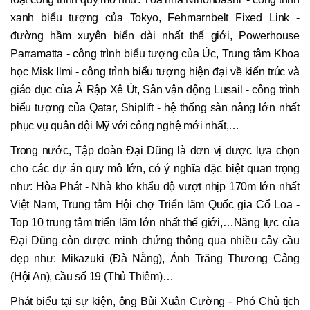
xanh biểu tượng của Tokyo, Fehmarnbelt Fixed Link -
đường hầm xuyên biển dài nhất thế giới, Powerhouse
Parramatta - công trình biểu tượng của Úc, Trung tâm Khoa
học Misk Ilmi - công trình biểu tượng hiện đại về kiến trúc và
giáo dục của Ả Rập Xê Út, Sân vận động Lusail - công trình
biểu tượng của Qatar, Shiplift - hệ thống sàn nâng lớn nhất
phục vụ quân đội Mỹ với công nghệ mới nhất,…
Trong nước, Tập đoàn Đại Dũng là đơn vị được lựa chọn
cho các dự án quy mô lớn, có ý nghĩa đặc biệt quan trọng
như: Hòa Phát - Nhà kho khẩu độ vượt nhịp 170m lớn nhất
Việt Nam, Trung tâm Hội chợ Triển lãm Quốc gia Cổ Loa -
Top 10 trung tâm triển lãm lớn nhất thế giới,…Năng lực của
Đại Dũng còn được minh chứng thông qua nhiều cây cầu
đẹp như: Mikazuki (Đà Nẵng), Ánh Trăng Thương Cảng
(Hội An), cầu số 19 (Thủ Thiêm)…
Phát biểu tại sự kiện, ông Bùi Xuân Cường - Phó Chủ tịch