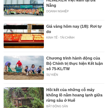
HEINEKEN Việt Nam tại Đà
Nẵng
DOANH NGHIỆP
Giá vàng hôm nay (1/8): Rơi tự
do
KINH TẾ - TÀI CHÍNH
Chương trình hành động của
Bộ Chính trị thực hiện Kết luận
số 75-KL/TW
SỰ KIỆN
Hồi kết của những cỗ máy
khổng lồ nằm hoang lạnh giữa
rừng sâu ở Huế
BẤT ĐỘNG SẢN