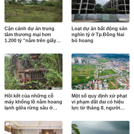
Cận cảnh dự án trung
Loạt dự án bất động sản
tâm thương mại hơn
nghìn tỷ ở Tp.Đồng Nai
1.200 tỷ “nằm trên giấy”
bỏ hoang
ở Hà Tĩnh
Hồi kết của những cỗ
Một số quy định xử phạt
máy khổng lồ nằm hoang
vi phạm đất đai có hiệu
lạnh giữa rừng sâu ở
lực từ tháng 8, người
Huế
dân nên biết