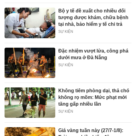
Bộ y tế đề xuất cho nhiều đối
tượng được khám, chữa bệnh
tại nhà, bảo hiểm y tế chi trả
SỰ KIỆN
Đặc nhiệm vượt lửa, công phá
dưới mưa ở Đà Nẵng
SỰ KIỆN
Không tiêm phòng dại, thả chó
không rọ mõm: Mức phạt mới
tăng gấp nhiều lần
SỰ KIỆN
Giá vàng tuần này (27/7-1/8):