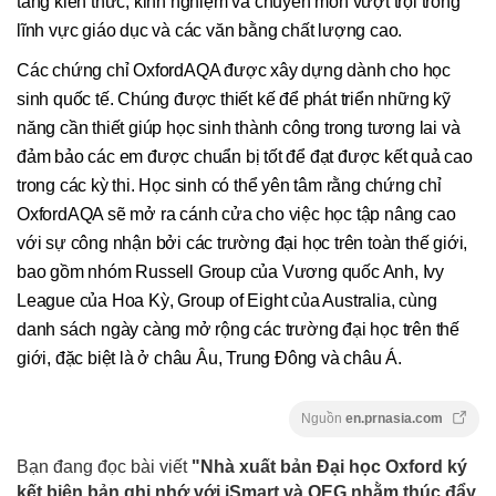
tảng kiến thức, kinh nghiệm và chuyên môn vượt trội trong
lĩnh vực giáo dục và các văn bằng chất lượng cao.
Các chứng chỉ OxfordAQA được xây dựng dành cho học
sinh quốc tế. Chúng được thiết kế để phát triển những kỹ
năng cần thiết giúp học sinh thành công trong tương lai và
đảm bảo các em được chuẩn bị tốt để đạt được kết quả cao
trong các kỳ thi. Học sinh có thể yên tâm rằng chứng chỉ
OxfordAQA sẽ mở ra cánh cửa cho việc học tập nâng cao
với sự công nhận bởi các trường đại học trên toàn thế giới,
bao gồm nhóm Russell Group của Vương quốc Anh, Ivy
League của Hoa Kỳ, Group of Eight của Australia, cùng
danh sách ngày càng mở rộng các trường đại học trên thế
giới, đặc biệt là ở châu Âu, Trung Đông và châu Á.
Nguồn
en.prnasia.com
Bạn đang đọc bài viết
"Nhà xuất bản Đại học Oxford ký
kết biên bản ghi nhớ với iSmart và OEG nhằm thúc đẩy