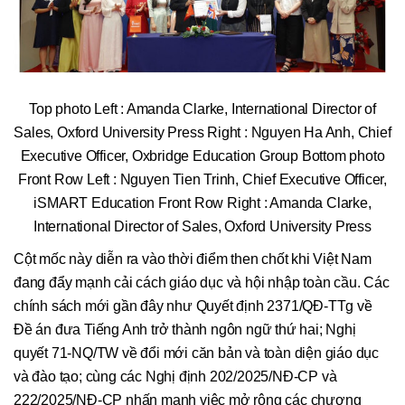
Top photo Left : Amanda Clarke, International Director of
Sales, Oxford University Press Right : Nguyen Ha Anh, Chief
Executive Officer, Oxbridge Education Group Bottom photo
Front Row Left : Nguyen Tien Trinh, Chief Executive Officer,
iSMART Education Front Row Right : Amanda Clarke,
International Director of Sales, Oxford University Press
Cột mốc này diễn ra vào thời điểm then chốt khi Việt Nam
đang đẩy mạnh cải cách giáo dục và hội nhập toàn cầu. Các
chính sách mới gần đây như Quyết định 2371/QĐ-TTg về
Đề án đưa Tiếng Anh trở thành ngôn ngữ thứ hai; Nghị
quyết 71-NQ/TW về đổi mới căn bản và toàn diện giáo dục
và đào tạo; cùng các Nghị định 202/2025/NĐ-CP và
222/2025/NĐ-CP nhấn mạnh việc mở rộng các chương