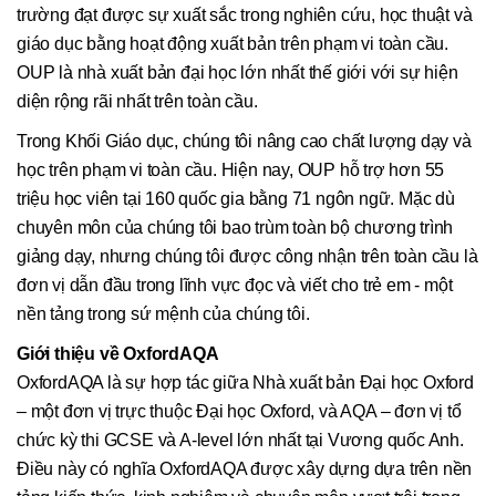
trường đạt được sự xuất sắc trong nghiên cứu, học thuật và
giáo dục bằng hoạt động xuất bản trên phạm vi toàn cầu.
OUP là nhà xuất bản đại học lớn nhất thế giới với sự hiện
diện rộng rãi nhất trên toàn cầu.
Trong Khối Giáo dục, chúng tôi nâng cao chất lượng dạy và
học trên phạm vi toàn cầu. Hiện nay, OUP hỗ trợ hơn 55
triệu học viên tại 160 quốc gia bằng 71 ngôn ngữ. Mặc dù
chuyên môn của chúng tôi bao trùm toàn bộ chương trình
giảng dạy, nhưng chúng tôi được công nhận trên toàn cầu là
đơn vị dẫn đầu trong lĩnh vực đọc và viết cho trẻ em - một
nền tảng trong sứ mệnh của chúng tôi.
Giới thiệu về OxfordAQA
OxfordAQA là sự hợp tác giữa Nhà xuất bản Đại học Oxford
– một đơn vị trực thuộc Đại học Oxford, và AQA – đơn vị tổ
chức kỳ thi GCSE và A-level lớn nhất tại Vương quốc Anh.
Điều này có nghĩa OxfordAQA được xây dựng dựa trên nền