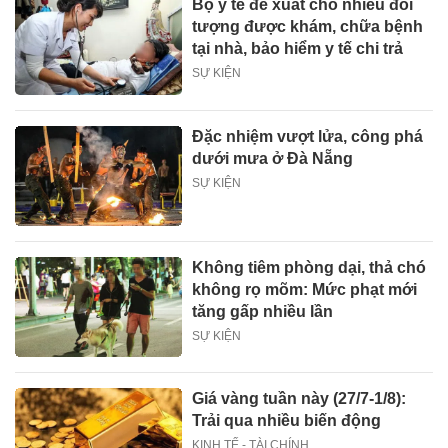
Bộ y tế đề xuất cho nhiều đối
tượng được khám, chữa bệnh
tại nhà, bảo hiểm y tế chi trả
SỰ KIỆN
Đặc nhiệm vượt lửa, công phá
dưới mưa ở Đà Nẵng
SỰ KIỆN
Không tiêm phòng dại, thả chó
không rọ mõm: Mức phạt mới
tăng gấp nhiều lần
SỰ KIỆN
Giá vàng tuần này (27/7-1/8):
Trải qua nhiều biến động
KINH TẾ - TÀI CHÍNH