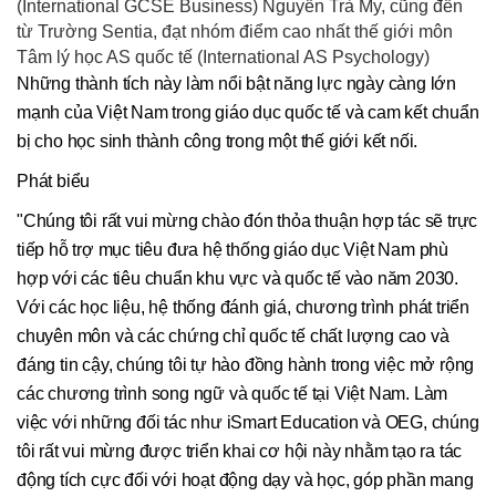
(International GCSE Business) Nguyễn Trà My, cũng đến
từ Trường Sentia, đạt nhóm điểm cao nhất thế giới môn
Tâm lý học AS quốc tế (International AS Psychology)
Những thành tích này làm nổi bật năng lực ngày càng lớn
mạnh của Việt Nam trong giáo dục quốc tế và cam kết chuẩn
bị cho học sinh thành công trong một thế giới kết nối.
Phát biểu
"Chúng tôi rất vui mừng chào đón thỏa thuận hợp tác sẽ trực
tiếp hỗ trợ mục tiêu đưa hệ thống giáo dục Việt Nam phù
hợp với các tiêu chuẩn khu vực và quốc tế vào năm 2030.
Với các học liệu, hệ thống đánh giá, chương trình phát triển
chuyên môn và các chứng chỉ quốc tế chất lượng cao và
đáng tin cậy, chúng tôi tự hào đồng hành trong việc mở rộng
các chương trình song ngữ và quốc tế tại Việt Nam. Làm
việc với những đối tác như iSmart Education và OEG, chúng
tôi rất vui mừng được triển khai cơ hội này nhằm tạo ra tác
động tích cực đối với hoạt động dạy và học, góp phần mang