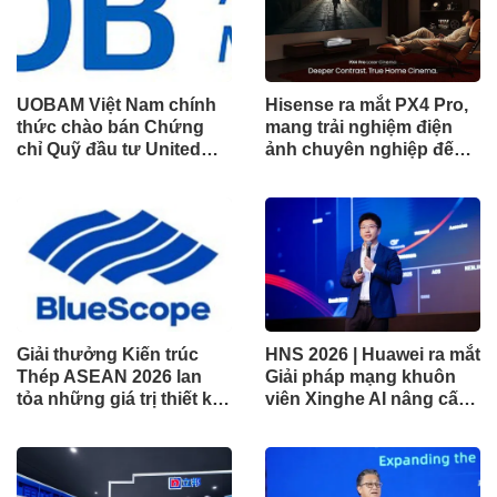
UOBAM Việt Nam chính
Hisense ra mắt PX4 Pro,
thức chào bán Chứng
mang trải nghiệm điện
chỉ Quỹ đầu tư United
ảnh chuyên nghiệp đến
Dòng Tiền Linh Hoạt
không gian gia đình
(UMMF)
Giải thưởng Kiến trúc
HNS 2026 | Huawei ra mắt
Thép ASEAN 2026 lan
Giải pháp mạng khuôn
tỏa những giá trị thiết kế
viên Xinghe AI nâng cấp
xuất sắc qua hợp tác khu
cho khu vực Nam Phi
vực