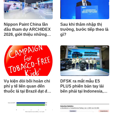
Nippon Paint China lần
Sau khi thâm nhập thị
đầu tham dự ARCHIDEX
trường, bước tiếp theo là
2026, giới thiệu những
gì?
đổi mới cho các ngành
công nghiệp
Vụ kiện đòi bồi hoàn chi
DFSK ra mắt mẫu E5
phí y tế liên quan đến
PLUS phiên bản tay lái
thuốc lá tại Brazil đạt đến
bên phải tại Indonesia,
cột mốc quan trọng khi
đánh dấu cột mốc mới
tòa án chuẩn bị ra phán
trong hành trình mở rộng
quyết.
toàn cầu