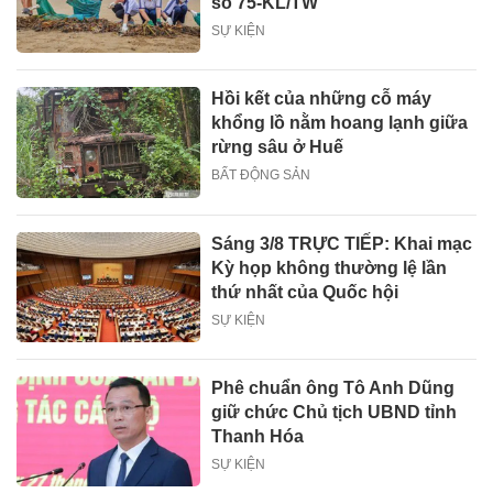
số 75-KL/TW
SỰ KIỆN
Hồi kết của những cỗ máy
khổng lồ nằm hoang lạnh giữa
rừng sâu ở Huế
BẤT ĐỘNG SẢN
Sáng 3/8 TRỰC TIẾP: Khai mạc
Kỳ họp không thường lệ lần
thứ nhất của Quốc hội
SỰ KIỆN
Phê chuẩn ông Tô Anh Dũng
giữ chức Chủ tịch UBND tỉnh
Thanh Hóa
SỰ KIỆN