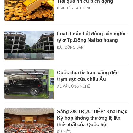
Trải qua nhiều biến động
KINH TẾ - TÀI CHÍNH
Loạt dự án bất động sản nghìn
tỷ ở Tp.Đồng Nai bỏ hoang
BẤT ĐỘNG SẢN
Cuộc đua từ trạm xăng đến
trạm sạc của châu Âu
XE VÀ CÔNG NGHỆ
Sáng 3/8 TRỰC TIẾP: Khai mạc
Kỳ họp không thường lệ lần
thứ nhất của Quốc hội
SỰ KIỆN