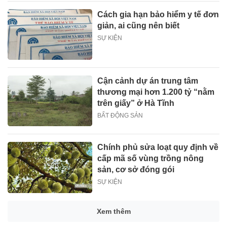
Cách gia hạn bảo hiểm y tế đơn
giản, ai cũng nên biết
SỰ KIỆN
Cận cảnh dự án trung tâm
thương mại hơn 1.200 tỷ “nằm
trên giấy” ở Hà Tĩnh
BẤT ĐỘNG SẢN
Chính phủ sửa loạt quy định về
cấp mã số vùng trồng nông
sản, cơ sở đóng gói
SỰ KIỆN
Xem thêm