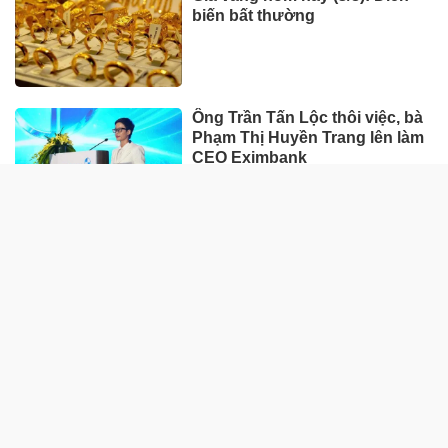
biến bất thường
Ông Trần Tấn Lộc thôi việc, bà
Phạm Thị Huyền Trang lên làm
CEO Eximbank
HÀNG HÓA - THỊ TRƯỜNG
TP Hồ Chí Minh nhân rộng
'Tick xanh trách nhiệm' bữa ăn
học đường
Nhà máy sản xuất ván tre 3.200