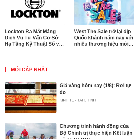
Lockton Ra Mắt Mảng
West The Sale trở lại dịp
Dịch Vụ Tư Vấn Cơ Sở
Quốc khánh năm nay với
Hạ Tầng Kỹ Thuật Số và
nhiều thương hiệu mới,
Trung Tâm Dữ Liệu Toàn
phần thưởng và ưu đãi
Cầu
mua sắm lên tới 90% tại
IMM và Westgate
MỚI CẬP NHẬT
Giá vàng hôm nay (1/8): Rơi tự
do
KINH TẾ - TÀI CHÍNH
Chương trình hành động của
Bộ Chính trị thực hiện Kết luận