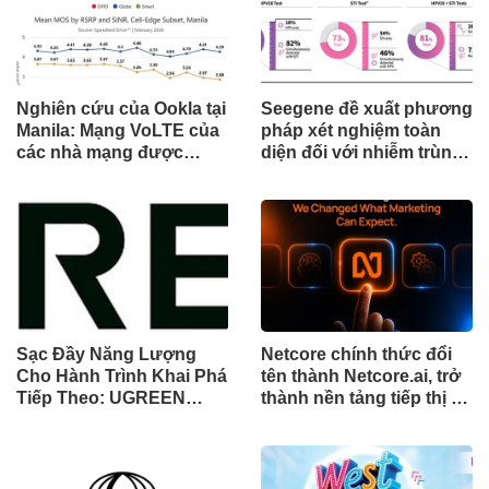
Nghiên cứu của Ookla tại
Seegene đề xuất phương
Manila: Mạng VoLTE của
pháp xét nghiệm toàn
các nhà mạng được
diện đối với nhiễm trùng
chứng minh vượt trội
đường sinh sản thông
hơn các ứng dụng OTT
qua Nghiên cứu lâm
về chất lượng và độ tin
sàng một triệu ca toàn
cậy của cuộc gọi thoại
cầu (GMCS)
Sạc Đầy Năng Lượng
Netcore chính thức đổi
Cho Hành Trình Khai Phá
tên thành Netcore.ai, trở
Tiếp Theo: UGREEN
thành nền tảng tiếp thị tự
Công Bố Bộ Sưu Tập
động bằng AI đầu tiên
Honkai: Star Rail Chính
chia sẻ trách nhiệm tăng
Thức Tại Đông Nam Á
trưởng khách hàng