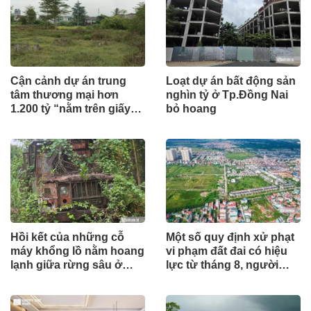
Cận cảnh dự án trung
Loạt dự án bất động sản
tâm thương mại hơn
nghìn tỷ ở Tp.Đồng Nai
1.200 tỷ “nằm trên giấy”
bỏ hoang
ở Hà Tĩnh
Hồi kết của những cỗ
Một số quy định xử phạt
máy khổng lồ nằm hoang
vi phạm đất đai có hiệu
lạnh giữa rừng sâu ở
lực từ tháng 8, người
Huế
dân nên biết