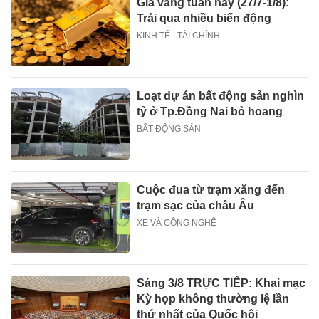
Giá vàng tuần này (27/7-1/8):
Trải qua nhiều biến động
KINH TẾ - TÀI CHÍNH
Loạt dự án bất động sản nghìn
tỷ ở Tp.Đồng Nai bỏ hoang
BẤT ĐỘNG SẢN
Cuộc đua từ trạm xăng đến
trạm sạc của châu Âu
XE VÀ CÔNG NGHỆ
Sáng 3/8 TRỰC TIẾP: Khai mạc
Kỳ họp không thường lệ lần
thứ nhất của Quốc hội