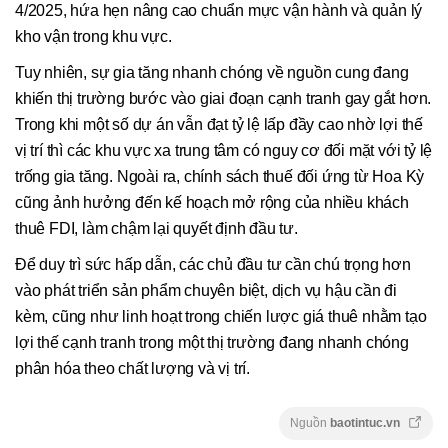
4/2025, hứa hẹn nâng cao chuẩn mực vận hành và quản lý
kho vận trong khu vực.
Tuy nhiên, sự gia tăng nhanh chóng về nguồn cung đang
khiến thị trường bước vào giai đoạn cạnh tranh gay gắt hơn.
Trong khi một số dự án vẫn đạt tỷ lệ lấp đầy cao nhờ lợi thế
vị trí thì các khu vực xa trung tâm có nguy cơ đối mặt với tỷ lệ
trống gia tăng. Ngoài ra, chính sách thuế đối ứng từ Hoa Kỳ
cũng ảnh hưởng đến kế hoạch mở rộng của nhiều khách
thuê FDI, làm chậm lại quyết định đầu tư.
Để duy trì sức hấp dẫn, các chủ đầu tư cần chú trọng hơn
vào phát triển sản phẩm chuyên biệt, dịch vụ hậu cần đi
kèm, cũng như linh hoạt trong chiến lược giá thuê nhằm tạo
lợi thế cạnh tranh trong một thị trường đang nhanh chóng
phân hóa theo chất lượng và vị trí.
Nguồn
baotintuc.vn