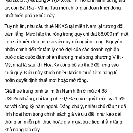
Nai (26,0%) và Long An (24,6%). TP Hồ Chí Minh đứng thứ
tư, còn Bà Rịa - Vũng Tàu mới chỉ ở giai đoạn khởi động
phát triển phân khúc này.
Tuy nhiên, nhu cầu thuê NKXS tại miền Nam lại tương đối
trầm lắng. Mức hấp thụ ròng trong quý chỉ đạt 88.000 m², một
con số khiêm tốn nếu so với quy mô nguồn cung. Nguyên
nhân chính đến từ tâm lý chờ đợi của các doanh nghiệp
trước các cuộc đàm phán thương mại song phương Việt -
Mỹ, nhất là sau khi Hoa Kỳ công bố áp thuế đối ứng vào
cuối quý. Điều này khiến nhiều khách thuê tiềm năng trì
hoãn quyết định thuê mới hoặc mở rộng.
Giá thuê trung bình tại miền Nam hiện ở mức 4,88
USD/m²/tháng, chỉ tăng nhẹ 0,5% so với quý trước và 1,5%
so với cùng kỳ năm ngoái. Đáng chú ý, nhiều chủ đầu tư đã
linh hoạt hơn trong chính sách giá và ưu đãi, như kéo dài
thời gian miễn phí thuê hoặc giảm giá trực tiếp nhằm tăng
khả năng lấp đầy.