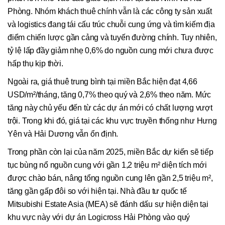
Phòng. Nhóm khách thuê chính vẫn là các công ty sản xuất
và logistics đang tái cấu trúc chuỗi cung ứng và tìm kiếm địa
điểm chiến lược gần cảng và tuyến đường chính. Tuy nhiên,
tỷ lệ lấp đầy giảm nhẹ 0,6% do nguồn cung mới chưa được
hấp thụ kịp thời.
Ngoài ra, giá thuê trung bình tại miền Bắc hiện đạt 4,66
USD/m²/tháng, tăng 0,7% theo quý và 2,6% theo năm. Mức
tăng này chủ yếu đến từ các dự án mới có chất lượng vượt
trội. Trong khi đó, giá tại các khu vực truyền thống như Hưng
Yên và Hải Dương vẫn ổn định.
Trong phần còn lại của năm 2025, miền Bắc dự kiến sẽ tiếp
tục bùng nổ nguồn cung với gần 1,2 triệu m² diện tích mới
được chào bán, nâng tổng nguồn cung lên gần 2,5 triệu m²,
tăng gần gấp đôi so với hiện tại. Nhà đầu tư quốc tế
Mitsubishi Estate Asia (MEA) sẽ đánh dấu sự hiện diện tại
khu vực này với dự án Logicross Hải Phòng vào quý