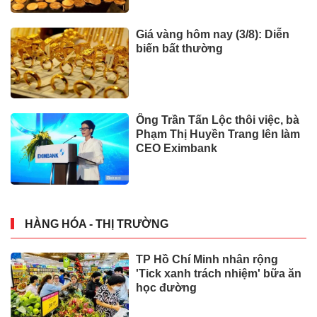
Giá vàng hôm nay (3/8): Diễn
biến bất thường
Ông Trần Tấn Lộc thôi việc, bà
Phạm Thị Huyền Trang lên làm
CEO Eximbank
HÀNG HÓA - THỊ TRƯỜNG
TP Hồ Chí Minh nhân rộng
'Tick xanh trách nhiệm' bữa ăn
học đường