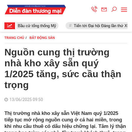
Bầu cử tổng thống Mỹ
Tiến tới Đại hội Đảng lần thứ XIII
TRANG CHỦ
BẤT ĐỘNG SẢN
Nguồn cung thị trường
nhà kho xây sẵn quý
1/2025 tăng, sức cầu thận
trọng
13/06/2025 09:50
Thị trường nhà kho xây sẵn Việt Nam quý 1/2025
tiếp tục mở rộng nguồn cung ở cả hai miền, trong
khi nhu cầu thuê có dấu hiệu chững lại. Tâm lý thận