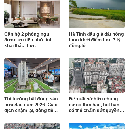
Căn hộ 2 phòng ngủ
Hà Tĩnh đấu giá đất nông
được ưu tiên nhờ tính
thôn khởi điểm hơn 3 tỷ
khai thác thực
đồng/lô
Thị trường bất động sản
Đề xuất sở hữu chung
nửa đầu năm 2026: Giao
cư có thời hạn, hết hạn
dịch chậm lại, dòng tiền
có thể chấm dứt quyền
chỉ tìm đến dự án có giá
sở hữu
trị thực