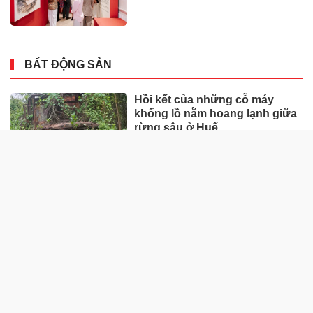
BẤT ĐỘNG SẢN
Hồi kết của những cỗ máy
khổng lồ nằm hoang lạnh giữa
rừng sâu ở Huế
Loạt dự án bất động sản nghìn
tỷ ở Tp.Đồng Nai bỏ hoang
Cận cảnh dự án trung tâm
thương mại hơn 1.200 tỷ “nằm
trên giấy” ở Hà Tĩnh