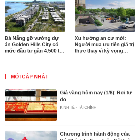
Đà Nẵng gỡ vướng dự
Xu hướng an cư mới:
án Golden Hills City có
Người mua ưu tiên giá trị
mức đầu tư gần 4.500 tỷ
thực thay vì kỳ vọng
đồng, Trung Nam nói gì?
ngắn hạn
MỚI CẬP NHẬT
Giá vàng hôm nay (1/8): Rơi tự
do
KINH TẾ - TÀI CHÍNH
Chương trình hành động của