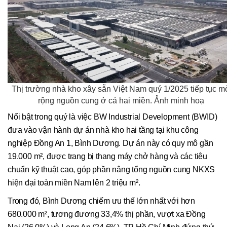
Thị trường nhà kho xây sẵn Việt Nam quý 1/2025 tiếp tục m
rộng nguồn cung ở cả hai miền. Ảnh minh hoạ
Nổi bật trong quý là việc BW Industrial Development (BWID)
đưa vào vận hành dự án nhà kho hai tầng tại khu công
nghiệp Đồng An 1, Bình Dương. Dự án này có quy mô gần
19.000 m², được trang bị thang máy chở hàng và các tiêu
chuẩn kỹ thuật cao, góp phần nâng tổng nguồn cung NKXS
hiện đại toàn miền Nam lên 2 triệu m².
Trong đó, Bình Dương chiếm ưu thế lớn nhất với hơn
680.000 m², tương đương 33,4% thị phần, vượt xa Đồng