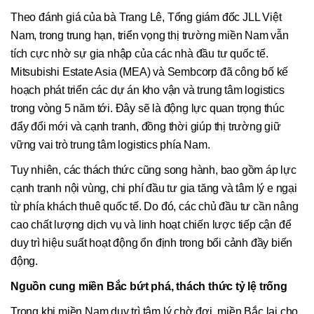
Theo đánh giá của bà Trang Lê, Tổng giám đốc JLL Việt
Nam, trong trung hạn, triển vọng thị trường miền Nam vẫn
tích cực nhờ sự gia nhập của các nhà đầu tư quốc tế.
Mitsubishi Estate Asia (MEA) và Sembcorp đã công bố kế
hoạch phát triển các dự án kho vận và trung tâm logistics
trong vòng 5 năm tới. Đây sẽ là động lực quan trọng thúc
đẩy đổi mới và cạnh tranh, đồng thời giúp thị trường giữ
vững vai trò trung tâm logistics phía Nam.
Tuy nhiên, các thách thức cũng song hành, bao gồm áp lực
cạnh tranh nội vùng, chi phí đầu tư gia tăng và tâm lý e ngại
từ phía khách thuê quốc tế. Do đó, các chủ đầu tư cần nâng
cao chất lượng dịch vụ và linh hoạt chiến lược tiếp cận để
duy trì hiệu suất hoạt động ổn định trong bối cảnh đầy biến
động.
Nguồn cung miền Bắc bứt phá, thách thức tỷ lệ trống
Trong khi miền Nam duy trì tâm lý chờ đợi, miền Bắc lại cho