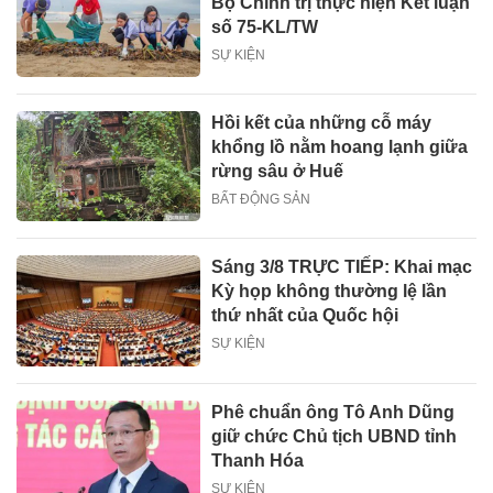
Bộ Chính trị thực hiện Kết luận
số 75-KL/TW
SỰ KIỆN
Hồi kết của những cỗ máy
khổng lồ nằm hoang lạnh giữa
rừng sâu ở Huế
BẤT ĐỘNG SẢN
Sáng 3/8 TRỰC TIẾP: Khai mạc
Kỳ họp không thường lệ lần
thứ nhất của Quốc hội
SỰ KIỆN
Phê chuẩn ông Tô Anh Dũng
giữ chức Chủ tịch UBND tỉnh
Thanh Hóa
SỰ KIỆN