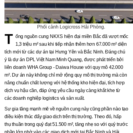
Phối cảnh Logicross Hải Phòng.
T
ổng nguồn cung NKXS hiện đại miền Bắc đã vượt mốc
1,3 triệu m² sau khi tiếp nhận thêm hơn 67.000 m² diện
tích mới từ các dự án tại Hưng Yên và Bắc Ninh. Đáng chú
ý là dự án DPL Việt Nam Minh Quang, được phát triển bởi
liên doanh WHA Group - Daiwa House với quy mô 42.000
m². Dự án này không chỉ mở rộng quy mô thị trường mà còn
nâng chuẩn chất lượng với hệ thống kho hiện đại, tích hợp
dịch vụ hậu cần, đáp ứng yêu cầu ngày càng khắt khe từ
các doanh nghiệp logistics và sản xuất.
Sự gia tăng mạnh mẽ về nguồn cung này cũng phần nào tạo
điều kiện thúc đẩy giao dịch trên thị trường. Theo đó, hấp
thụ thuần trong quý đạt 51.500 m², tăng nhẹ so với quý trước
phần lớn nhờ vào các giao dịch mới tại Bắc Ninh và Hải