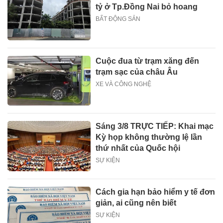
tỷ ở Tp.Đồng Nai bỏ hoang
BẤT ĐỘNG SẢN
Cuộc đua từ trạm xăng đến
trạm sạc của châu Âu
XE VÀ CÔNG NGHỆ
Sáng 3/8 TRỰC TIẾP: Khai mạc
Kỳ họp không thường lệ lần
thứ nhất của Quốc hội
SỰ KIỆN
Cách gia hạn bảo hiểm y tế đơn
giản, ai cũng nên biết
SỰ KIỆN