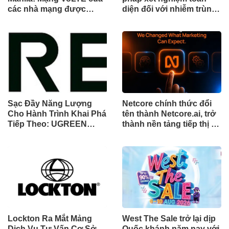
các nhà mạng được
diện đối với nhiễm trùng
chứng minh vượt trội
đường sinh sản thông
hơn các ứng dụng OTT
qua Nghiên cứu lâm
về chất lượng và độ tin
sàng một triệu ca toàn
cậy của cuộc gọi thoại
cầu (GMCS)
Sạc Đầy Năng Lượng
Netcore chính thức đổi
Cho Hành Trình Khai Phá
tên thành Netcore.ai, trở
Tiếp Theo: UGREEN
thành nền tảng tiếp thị tự
Công Bố Bộ Sưu Tập
động bằng AI đầu tiên
Honkai: Star Rail Chính
chia sẻ trách nhiệm tăng
Thức Tại Đông Nam Á
trưởng khách hàng
Lockton Ra Mắt Mảng
West The Sale trở lại dịp
Dịch Vụ Tư Vấn Cơ Sở
Quốc khánh năm nay với