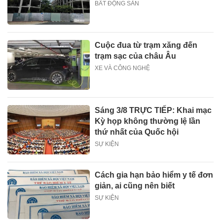
BẤT ĐỘNG SẢN
Cuộc đua từ trạm xăng đến
trạm sạc của châu Âu
XE VÀ CÔNG NGHỆ
Sáng 3/8 TRỰC TIẾP: Khai mạc
Kỳ họp không thường lệ lần
thứ nhất của Quốc hội
SỰ KIỆN
Cách gia hạn bảo hiểm y tế đơn
giản, ai cũng nên biết
SỰ KIỆN