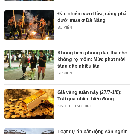
Đặc nhiệm vượt lửa, công phá
dưới mưa ở Đà Nẵng
SỰ KIỆN
Không tiêm phòng dại, thả chó
không rọ mõm: Mức phạt mới
tăng gấp nhiều lần
SỰ KIỆN
Giá vàng tuần này (27/7-1/8):
Trải qua nhiều biến động
KINH TẾ - TÀI CHÍNH
Loạt dự án bất động sản nghìn