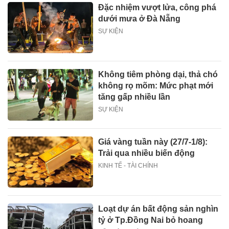
Đặc nhiệm vượt lửa, công phá
dưới mưa ở Đà Nẵng
SỰ KIỆN
Không tiêm phòng dại, thả chó
không rọ mõm: Mức phạt mới
tăng gấp nhiều lần
SỰ KIỆN
Giá vàng tuần này (27/7-1/8):
Trải qua nhiều biến động
KINH TẾ - TÀI CHÍNH
Loạt dự án bất động sản nghìn
tỷ ở Tp.Đồng Nai bỏ hoang