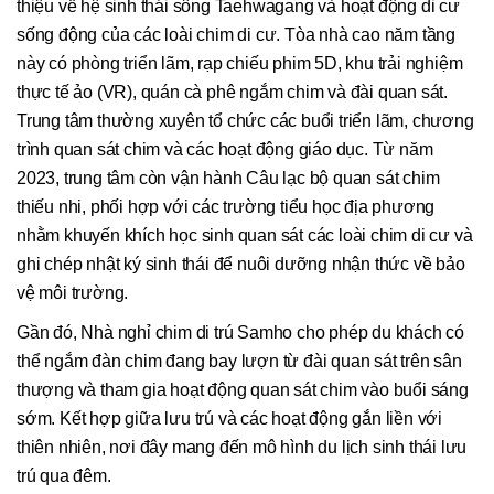
thiệu về hệ sinh thái sông Taehwagang và hoạt động di cư
sống động của các loài chim di cư. Tòa nhà cao năm tầng
này có phòng triển lãm, rạp chiếu phim 5D, khu trải nghiệm
thực tế ảo (VR), quán cà phê ngắm chim và đài quan sát.
Trung tâm thường xuyên tổ chức các buổi triển lãm, chương
trình quan sát chim và các hoạt động giáo dục. Từ năm
2023, trung tâm còn vận hành Câu lạc bộ quan sát chim
thiếu nhi, phối hợp với các trường tiểu học địa phương
nhằm khuyến khích học sinh quan sát các loài chim di cư và
ghi chép nhật ký sinh thái để nuôi dưỡng nhận thức về bảo
vệ môi trường.
Gần đó, Nhà nghỉ chim di trú Samho cho phép du khách có
thể ngắm đàn chim đang bay lượn từ đài quan sát trên sân
thượng và tham gia hoạt động quan sát chim vào buổi sáng
sớm. Kết hợp giữa lưu trú và các hoạt động gắn liền với
thiên nhiên, nơi đây mang đến mô hình du lịch sinh thái lưu
trú qua đêm.