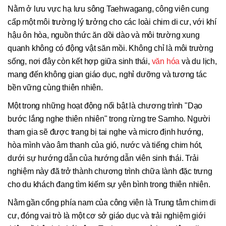
Nằm ở lưu vực hạ lưu sông Taehwagang, công viên cung
cấp một môi trường lý tưởng cho các loài chim di cư, với khí
hậu ôn hòa, nguồn thức ăn dồi dào và môi trường xung
quanh không có động vật săn mồi. Không chỉ là môi trường
sống, nơi đây còn kết hợp giữa sinh thái,
văn hóa
và du lịch,
mang đến không gian giáo dục, nghỉ dưỡng và tương tác
bền vững cùng thiên nhiên.
Một trong những hoạt động nổi bật là chương trình "Dạo
bước lắng nghe thiên nhiên" trong rừng tre Samho. Người
tham gia sẽ được trang bị tai nghe và micro định hướng,
hòa mình vào âm thanh của gió, nước và tiếng chim hót,
dưới sự hướng dẫn của hướng dẫn viên sinh thái. Trải
nghiệm này đã trở thành chương trình chữa lành đặc trưng
cho du khách đang tìm kiếm sự yên bình trong thiên nhiên.
Nằm gần cổng phía nam của công viên là Trung tâm chim di
cư, đóng vai trò là một cơ sở giáo dục và trải nghiệm giới