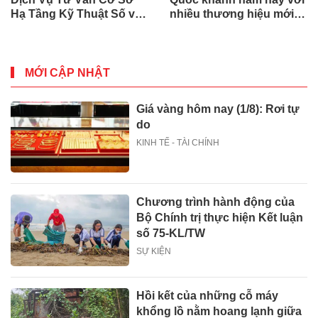
Hạ Tầng Kỹ Thuật Số và
nhiều thương hiệu mới,
Trung Tâm Dữ Liệu Toàn
phần thưởng và ưu đãi
Cầu
mua sắm lên tới 90% tại
IMM và Westgate
MỚI CẬP NHẬT
Giá vàng hôm nay (1/8): Rơi tự
do
KINH TẾ - TÀI CHÍNH
Chương trình hành động của
Bộ Chính trị thực hiện Kết luận
số 75-KL/TW
SỰ KIỆN
Hồi kết của những cỗ máy
khổng lồ nằm hoang lạnh giữa