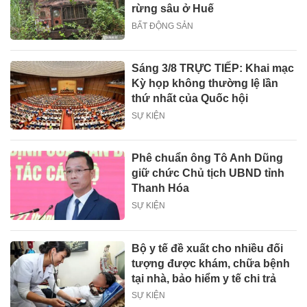
rừng sâu ở Huế
BẤT ĐỘNG SẢN
Sáng 3/8 TRỰC TIẾP: Khai mạc
Kỳ họp không thường lệ lần
thứ nhất của Quốc hội
SỰ KIỆN
Phê chuẩn ông Tô Anh Dũng
giữ chức Chủ tịch UBND tỉnh
Thanh Hóa
SỰ KIỆN
Bộ y tế đề xuất cho nhiều đối
tượng được khám, chữa bệnh
tại nhà, bảo hiểm y tế chi trả
SỰ KIỆN