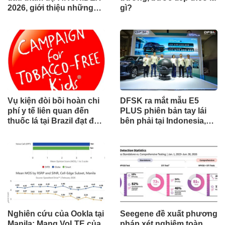
2026, giới thiệu những
gì?
đổi mới cho các ngành
công nghiệp
Vụ kiện đòi bồi hoàn chi
DFSK ra mắt mẫu E5
phí y tế liên quan đến
PLUS phiên bản tay lái
thuốc lá tại Brazil đạt đến
bên phải tại Indonesia,
cột mốc quan trọng khi
đánh dấu cột mốc mới
tòa án chuẩn bị ra phán
trong hành trình mở rộng
quyết.
toàn cầu
Nghiên cứu của Ookla tại
Seegene đề xuất phương
Manila: Mạng VoLTE của
pháp xét nghiệm toàn