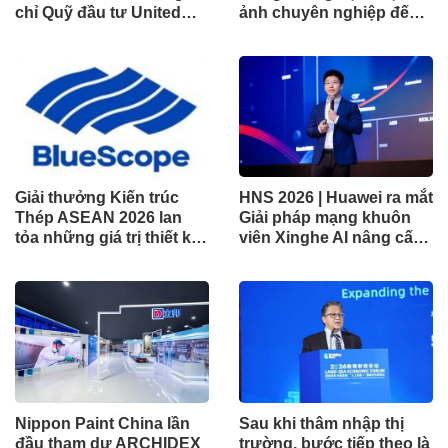
chỉ Quỹ đầu tư United
ảnh chuyên nghiệp đến
Dòng Tiền Linh Hoạt
không gian gia đình
(UMMF)
Giải thưởng Kiến trúc
HNS 2026 | Huawei ra mắt
Thép ASEAN 2026 lan
Giải pháp mạng khuôn
tỏa những giá trị thiết kế
viên Xinghe AI nâng cấp
xuất sắc qua hợp tác khu
cho khu vực Nam Phi
vực
Nippon Paint China lần
Sau khi thâm nhập thị
đầu tham dự ARCHIDEX
trường, bước tiếp theo là