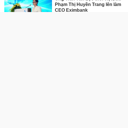
Phạm Thị Huyền Trang lên làm
CEO Eximbank
HÀNG HÓA - THỊ TRƯỜNG
TP Hồ Chí Minh nhân rộng
'Tick xanh trách nhiệm' bữa ăn
học đường
Nhà máy sản xuất ván tre 3.200
tỷ mở đường đưa cây tre Việt
"xuất ngoại"
Tạm gác giấc mơ an cư vì giá