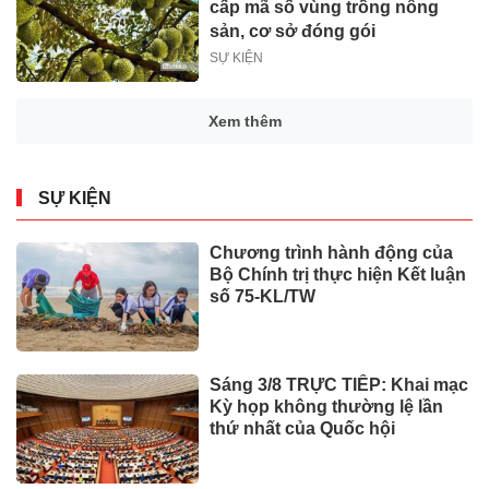
cấp mã số vùng trồng nông
sản, cơ sở đóng gói
SỰ KIỆN
Xem thêm
SỰ KIỆN
Chương trình hành động của
Bộ Chính trị thực hiện Kết luận
số 75-KL/TW
Sáng 3/8 TRỰC TIẾP: Khai mạc
Kỳ họp không thường lệ lần
thứ nhất của Quốc hội