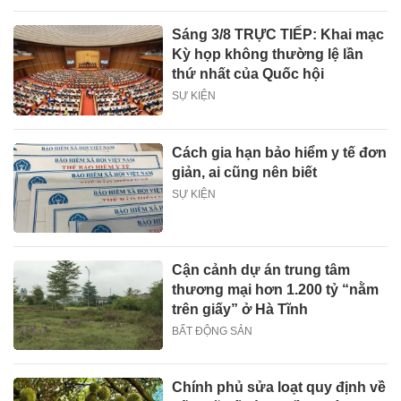
Sáng 3/8 TRỰC TIẾP: Khai mạc
Kỳ họp không thường lệ lần
thứ nhất của Quốc hội
SỰ KIỆN
Cách gia hạn bảo hiểm y tế đơn
giản, ai cũng nên biết
SỰ KIỆN
Cận cảnh dự án trung tâm
thương mại hơn 1.200 tỷ “nằm
trên giấy” ở Hà Tĩnh
BẤT ĐỘNG SẢN
Chính phủ sửa loạt quy định về