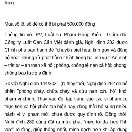
hơn.
Mua số lô, số đề có thể bị phạt 500.000 đồng
Thông tin với PV, Luật sư Phạm Hồng Kiên - Giám đốc
Công ty Luật Cán Cân Việt đánh giá, Nghị định 282 được
Chính phủ ban hành để "chuyên biệt hóa, tinh gọn và đồng
bộ hóa" khung xử phạt hành chính trong ba lĩnh vực: An ninh
– trật tự – an toàn xã hội; phòng, chống tệ nạn xã hội; phòng,
chống bạo lực gia đình.
So với Nghị định 144/2021 (bị thay thế), Nghị định 282 đã bỏ
phần "phòng cháy, chữa cháy và cứu nạn cứu hộ" khỏi
phạm vi chính. Thay vào đó, tập trung vào các vi phạm có
thực tiễn xã hội phức tạp hiện nay, đồng thời bổ sung nhiều
hành vi vi phạm mới chưa được quy định rõ. Đồng thời,
Nghị định 282 cũng đặt ra mức phạt "mức tối đa theo lĩnh
vực" rõ ràng, giúp thống nhất, minh bạch hơn khi áp dụng