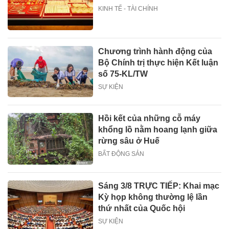
KINH TẾ - TÀI CHÍNH
Chương trình hành động của
Bộ Chính trị thực hiện Kết luận
số 75-KL/TW
SỰ KIỆN
Hồi kết của những cỗ máy
khổng lồ nằm hoang lạnh giữa
rừng sâu ở Huế
BẤT ĐỘNG SẢN
Sáng 3/8 TRỰC TIẾP: Khai mạc
Kỳ họp không thường lệ lần
thứ nhất của Quốc hội
SỰ KIỆN