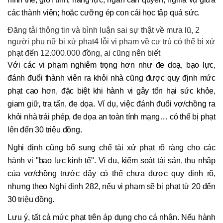
các thành viên; hoặc cưỡng ép con cái học tập quá sức.
Đăng tải thông tin và bình luận sai sự thật về mưa lũ, 2
người phụ nữ bị xử phạt4 lỗi vi phạm về cư trú có thể bị xử
phạt đến 12.000.000 đồng, ai cũng nên biết
Với các vi phạm nghiêm trọng hơn như đe doạ, bạo lực,
đánh đuổi thành viên ra khỏi nhà cũng được quy định mức
phạt cao hơn, đặc biệt khi hành vi gây tổn hại sức khỏe,
giam giữ, tra tấn, đe dọa. Ví dụ, việc đánh đuổi vợ/chồng ra
khỏi nhà trái phép, đe dọa an toàn tính mạng… có thể bị phạt
lên đến 30 triệu đồng.
Nghị định cũng bổ sung chế tài xử phạt rõ ràng cho các
hành vi "bạo lực kinh tế". Ví dụ, kiểm soát tài sản, thu nhập
của vợ/chồng trước đây có thể chưa được quy định rõ,
nhưng theo Nghị định 282, nếu vi phạm sẽ bị phạt từ 20 đến
30 triệu đồng.
Lưu ý, tất cả mức phạt trên áp dụng cho cá nhân. Nếu hành