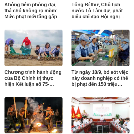
Không tiêm phòng dại,
Tổng Bí thư, Chủ tịch
thả chó không rọ mõm:
nước Tô Lâm dự, phát
Mức phạt mới tăng gấp
biểu chỉ đạo Hội nghị
nhiều lần
Ngoại giao lần thứ 33
Chương trình hành động
Từ ngày 10/9, bỏ sót việc
của Bộ Chính trị thực
này doanh nghiệp có thể
hiện Kết luận số 75-
bị phạt đến 150 triệu
KL/TW
đồng