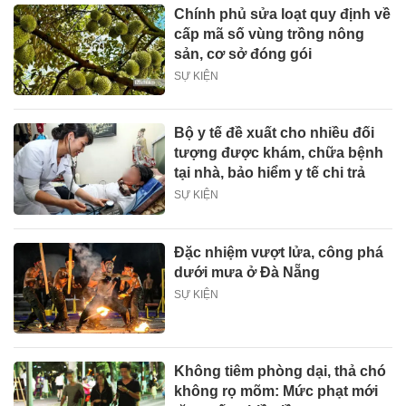
Chính phủ sửa loạt quy định về
cấp mã số vùng trồng nông
sản, cơ sở đóng gói
SỰ KIỆN
Bộ y tế đề xuất cho nhiều đối
tượng được khám, chữa bệnh
tại nhà, bảo hiểm y tế chi trả
SỰ KIỆN
Đặc nhiệm vượt lửa, công phá
dưới mưa ở Đà Nẵng
SỰ KIỆN
Không tiêm phòng dại, thả chó
không rọ mõm: Mức phạt mới