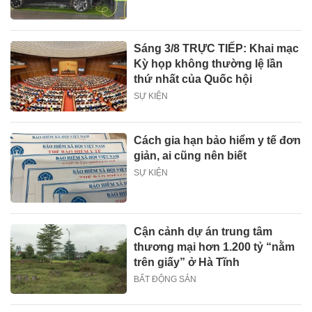
Sáng 3/8 TRỰC TIẾP: Khai mạc
Kỳ họp không thường lệ lần
thứ nhất của Quốc hội
SỰ KIỆN
Cách gia hạn bảo hiểm y tế đơn
giản, ai cũng nên biết
SỰ KIỆN
Cận cảnh dự án trung tâm
thương mại hơn 1.200 tỷ “nằm
trên giấy” ở Hà Tĩnh
BẤT ĐỘNG SẢN