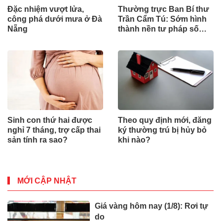
Đặc nhiệm vượt lửa,
Thường trực Ban Bí thư
công phá dưới mưa ở Đà
Trần Cẩm Tú: Sớm hình
Nẵng
thành nền tư pháp số
hiện đại, đồng bộ
Sinh con thứ hai được
Theo quy định mới, đăng
nghỉ 7 tháng, trợ cấp thai
ký thường trú bị hủy bỏ
sản tính ra sao?
khi nào?
MỚI CẬP NHẬT
Giá vàng hôm nay (1/8): Rơi tự
do