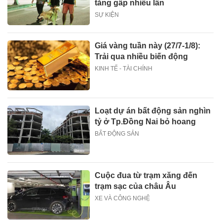
tăng gấp nhiều lần
SỰ KIỆN
Giá vàng tuần này (27/7-1/8):
Trải qua nhiều biến động
KINH TẾ - TÀI CHÍNH
Loạt dự án bất động sản nghìn
tỷ ở Tp.Đồng Nai bỏ hoang
BẤT ĐỘNG SẢN
Cuộc đua từ trạm xăng đến
trạm sạc của châu Âu
XE VÀ CÔNG NGHỆ