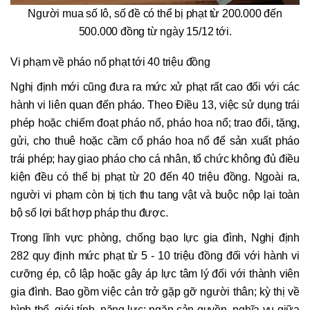
Người mua số lô, số đề có thể bị phạt từ 200.000 đến
500.000 đồng từ ngày 15/12 tới.
Vi phạm về pháo nổ phạt tới 40 triệu đồng
Nghị định mới cũng đưa ra mức xử phạt rất cao đối với các
hành vi liên quan đến pháo. Theo Điều 13, việc sử dụng trái
phép hoặc chiếm đoạt pháo nổ, pháo hoa nổ; trao đổi, tặng,
gửi, cho thuê hoặc cầm cố pháo hoa nổ để sản xuất pháo
trái phép; hay giao pháo cho cá nhân, tổ chức không đủ điều
kiện đều có thể bị phạt từ 20 đến 40 triệu đồng. Ngoài ra,
người vi phạm còn bị tịch thu tang vật và buộc nộp lại toàn
bộ số lợi bất hợp pháp thu được.
Trong lĩnh vực phòng, chống bạo lực gia đình, Nghị định
282 quy định mức phạt từ 5 - 10 triệu đồng đối với hành vi
cưỡng ép, cô lập hoặc gây áp lực tâm lý đối với thành viên
gia đình. Bao gồm việc cản trở gặp gỡ người thân; kỳ thị về
hình thể, giới tính, năng lực; ngăn cản quyền, nghĩa vụ giữa