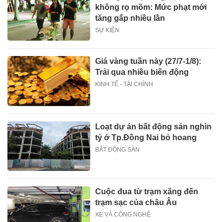
không rọ mõm: Mức phạt mới
tăng gấp nhiều lần
SỰ KIỆN
Giá vàng tuần này (27/7-1/8):
Trải qua nhiều biến động
KINH TẾ - TÀI CHÍNH
Loạt dự án bất động sản nghìn
tỷ ở Tp.Đồng Nai bỏ hoang
BẤT ĐỘNG SẢN
Cuộc đua từ trạm xăng đến
trạm sạc của châu Âu
XE VÀ CÔNG NGHỆ