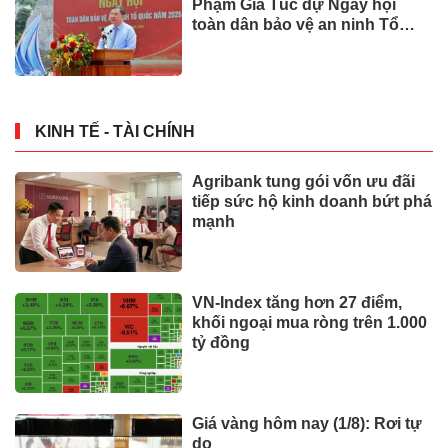
Phạm Gia Túc dự Ngày hội
toàn dân bảo vệ an ninh Tổ
quốc tại Đặc khu Phú Quốc
KINH TẾ - TÀI CHÍNH
Agribank tung gói vốn ưu đãi
tiếp sức hộ kinh doanh bứt phá
mạnh
VN-Index tăng hơn 27 điểm,
khối ngoại mua ròng trên 1.000
tỷ đồng
Giá vàng hôm nay (1/8): Rơi tự
do