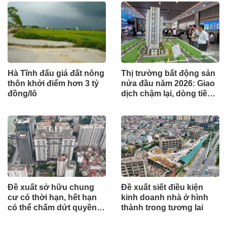
Hà Tĩnh đấu giá đất nông
Thị trường bất động sản
thôn khởi điểm hơn 3 tỷ
nửa đầu năm 2026: Giao
đồng/lô
dịch chậm lại, dòng tiền
chỉ tìm đến dự án có giá
trị thực
Đề xuất sở hữu chung
Đề xuất siết điều kiện
cư có thời hạn, hết hạn
kinh doanh nhà ở hình
có thể chấm dứt quyền
thành trong tương lai
sở hữu