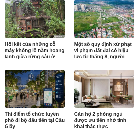
Hồi kết của những cỗ
Một số quy định xử phạt
máy khổng lồ nằm hoang
vi phạm đất đai có hiệu
lạnh giữa rừng sâu ở
lực từ tháng 8, người
Huế
dân nên biết
Thí điểm tổ chức tuyến
Căn hộ 2 phòng ngủ
phố đi bộ đầu tiên tại Cầu
được ưu tiên nhờ tính
Giấy
khai thác thực