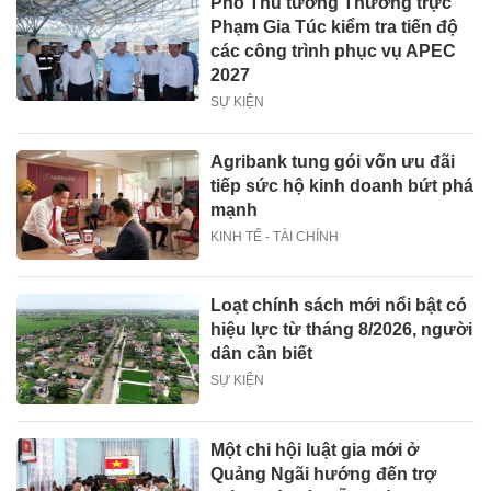
Phó Thủ tướng Thường trực
Phạm Gia Túc kiểm tra tiến độ
các công trình phục vụ APEC
2027
SỰ KIỆN
Agribank tung gói vốn ưu đãi
tiếp sức hộ kinh doanh bứt phá
mạnh
KINH TẾ - TÀI CHÍNH
Loạt chính sách mới nổi bật có
hiệu lực từ tháng 8/2026, người
dân cần biết
SỰ KIỆN
Một chi hội luật gia mới ở
Quảng Ngãi hướng đến trợ