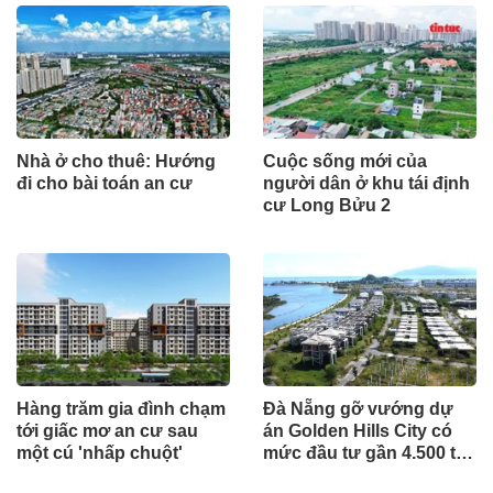
Nhà ở cho thuê: Hướng
Cuộc sống mới của
đi cho bài toán an cư
người dân ở khu tái định
cư Long Bửu 2
Hàng trăm gia đình chạm
Đà Nẵng gỡ vướng dự
tới giấc mơ an cư sau
án Golden Hills City có
một cú 'nhấp chuột'
mức đầu tư gần 4.500 tỷ
đồng, Trung Nam nói gì?