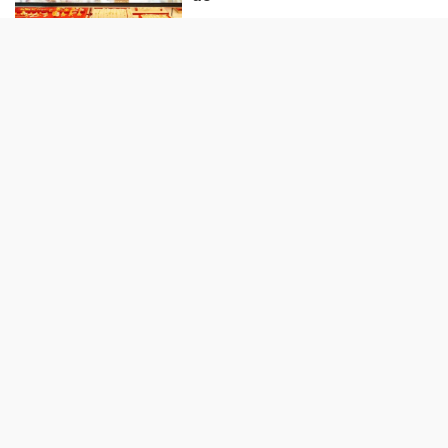
Giá vàng tuần này (27/7-1/8):
Trải qua nhiều biến động
HÀNG HÓA - THỊ TRƯỜNG
TP Hồ Chí Minh nhân rộng
'Tick xanh trách nhiệm' bữa ăn
học đường
Nhà máy sản xuất ván tre 3.200
tỷ mở đường đưa cây tre Việt