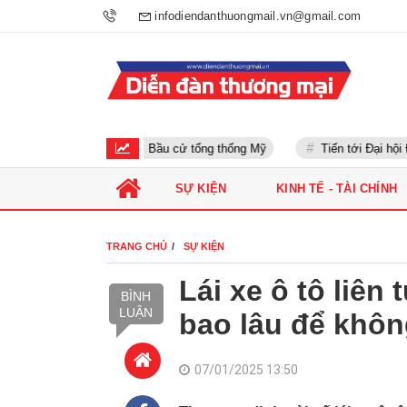
infodiendanthuongmail.vn@gmail.com
Bầu cử tổng thống Mỹ
Tiến tới Đại hội Đản
SỰ KIỆN
KINH TẾ - TÀI CHÍNH
TRANG CHỦ
SỰ KIỆN
Lái xe ô tô liên
BÌNH
LUẬN
bao lâu để khôn
07/01/2025 13:50