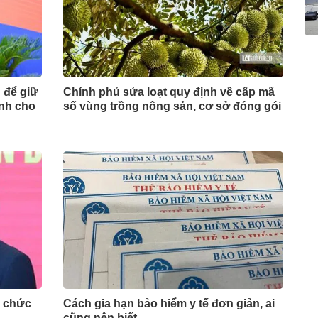
 để giữ
Chính phủ sửa loạt quy định về cấp mã
ịnh cho
số vùng trồng nông sản, cơ sở đóng gói
ữ chức
Cách gia hạn bảo hiểm y tế đơn giản, ai
cũng nên biết