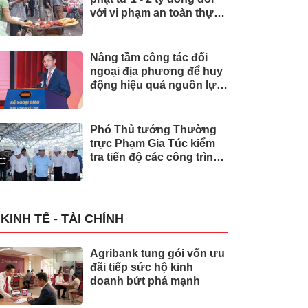
với vi phạm an toàn thực
phẩm
Nâng tầm công tác đối
ngoại địa phương để huy
động hiệu quả nguồn lực
quốc tế
Phó Thủ tướng Thường
trực Phạm Gia Túc kiểm
tra tiến độ các công trình
phục vụ APEC 2027
KINH TẾ - TÀI CHÍNH
Agribank tung gói vốn ưu
đãi tiếp sức hộ kinh
doanh bứt phá mạnh