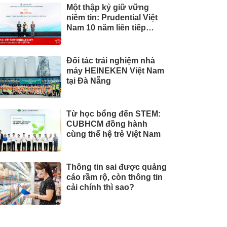
Một thập kỷ giữ vững
niềm tin: Prudential Việt
Nam 10 năm liên tiếp
được vinh danh trong Top
10 Công ty Bảo hiểm uy
tín năm 2026
Đối tác trải nghiệm nhà
máy HEINEKEN Việt Nam
tại Đà Nẵng
Từ học bổng đến STEM:
CUBHCM đồng hành
cùng thế hệ trẻ Việt Nam
Thông tin sai được quảng
cáo rầm rộ, còn thông tin
cải chính thì sao?