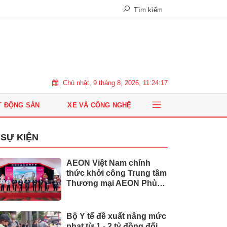
Tìm kiếm
Chủ nhật, 9 tháng 8, 2026, 11:24:18
T ĐỘNG SẢN
XE VÀ CÔNG NGHỆ
SỰ KIỆN
AEON Việt Nam chính
thức khởi công Trung tâm
Thương mại AEON Phủ
Lý
Bộ Y tế đề xuất nâng mức
phạt từ 1 - 2 tỷ đồng đối