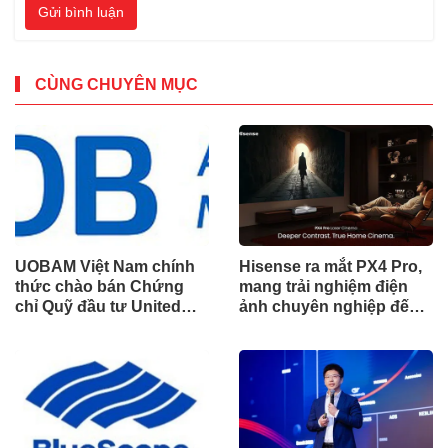
Gửi bình luận
CÙNG CHUYÊN MỤC
UOBAM Việt Nam chính
Hisense ra mắt PX4 Pro,
thức chào bán Chứng
mang trải nghiệm điện
chỉ Quỹ đầu tư United
ảnh chuyên nghiệp đến
Dòng Tiền Linh Hoạt
không gian gia đình
(UMMF)