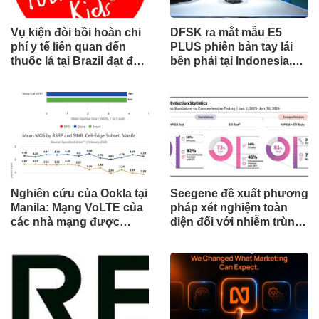
Vụ kiện đòi bồi hoàn chi
DFSK ra mắt mẫu E5
phí y tế liên quan đến
PLUS phiên bản tay lái
thuốc lá tại Brazil đạt đến
bên phải tại Indonesia,
cột mốc quan trọng khi
đánh dấu cột mốc mới
tòa án chuẩn bị ra phán
trong hành trình mở rộng
quyết.
toàn cầu
Nghiên cứu của Ookla tại
Seegene đề xuất phương
Manila: Mạng VoLTE của
pháp xét nghiệm toàn
các nhà mạng được
diện đối với nhiễm trùng
chứng minh vượt trội
đường sinh sản thông
hơn các ứng dụng OTT
qua Nghiên cứu lâm
về chất lượng và độ tin
sàng một triệu ca toàn
cậy của cuộc gọi thoại
cầu (GMCS)