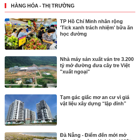
HÀNG HÓA - THỊ TRƯỜNG
TP Hồ Chí Minh nhân rộng
'Tick xanh trách nhiệm' bữa ăn
học đường
Nhà máy sản xuất ván tre 3.200
tỷ mở đường đưa cây tre Việt
"xuất ngoại"
Tạm gác giấc mơ an cư vì giá
vật liệu xây dựng “lập đỉnh”
Đà Nẵng - Điểm đến mới mở