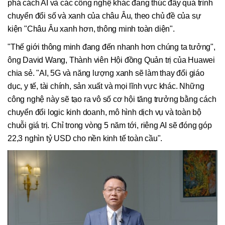
phá cách AI và các công nghệ khác đang thúc đẩy quá trình
chuyển đổi số và xanh của châu Âu, theo chủ đề của sự
kiện "Châu Âu xanh hơn, thông minh toàn diện".
"Thế giới thông minh đang đến nhanh hơn chúng ta tưởng",
ông David Wang, Thành viên Hội đồng Quản trị của Huawei
chia sẻ. "AI, 5G và năng lượng xanh sẽ làm thay đổi giáo
dục, y tế, tài chính, sản xuất và mọi lĩnh vực khác. Những
công nghệ này sẽ tạo ra vô số cơ hội tăng trưởng bằng cách
chuyển đổi logic kinh doanh, mô hình dịch vụ và toàn bộ
chuỗi giá trị. Chỉ trong vòng 5 năm tới, riêng AI sẽ đóng góp
22,3 nghìn tỷ USD cho nền kinh tế toàn cầu".