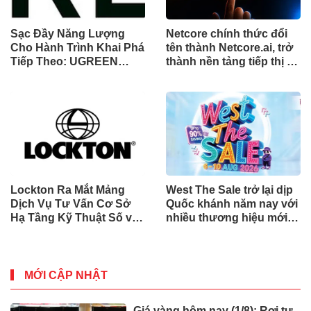
Sạc Đầy Năng Lượng
Netcore chính thức đổi
Cho Hành Trình Khai Phá
tên thành Netcore.ai, trở
Tiếp Theo: UGREEN
thành nền tảng tiếp thị tự
Công Bố Bộ Sưu Tập
động bằng AI đầu tiên
Honkai: Star Rail Chính
chia sẻ trách nhiệm tăng
Thức Tại Đông Nam Á
trưởng khách hàng
Lockton Ra Mắt Mảng
West The Sale trở lại dịp
Dịch Vụ Tư Vấn Cơ Sở
Quốc khánh năm nay với
Hạ Tầng Kỹ Thuật Số và
nhiều thương hiệu mới,
Trung Tâm Dữ Liệu Toàn
phần thưởng và ưu đãi
Cầu
mua sắm lên tới 90% tại
IMM và Westgate
MỚI CẬP NHẬT
Giá vàng hôm nay (1/8): Rơi tự