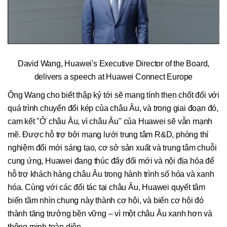
David Wang, Huawei's Executive Director of the Board,
delivers a speech at Huawei Connect Europe
Ông Wang cho biết thập kỷ tới sẽ mang tính then chốt đối với
quá trình chuyển đổi kép của châu Âu, và trong giai đoạn đó,
cam kết "Ở châu Âu, vì châu Âu" của Huawei sẽ vẫn mạnh
mẽ. Được hỗ trợ bởi mạng lưới trung tâm R&D, phòng thí
nghiệm đổi mới sáng tạo, cơ sở sản xuất và trung tâm chuỗi
cung ứng, Huawei đang thúc đẩy đổi mới và nội địa hóa để
hỗ trợ khách hàng châu Âu trong hành trình số hóa và xanh
hóa. Cùng với các đối tác tại châu Âu, Huawei quyết tâm
biến tầm nhìn chung này thành cơ hội, và biến cơ hội đó
thành tăng trưởng bền vững – vì một châu Âu xanh hơn và
thông minh toàn diện.