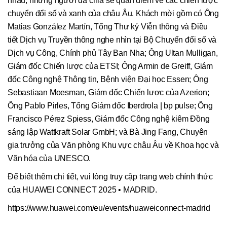
nhau, những người đã chia sẻ quan điểm về các chiến lược
chuyển đổi số và xanh của châu Âu. Khách mời gồm có Ông
Matías González Martín, Tổng Thư ký Viễn thông và Điều
tiết Dịch vụ Truyền thông nghe nhìn tại Bộ Chuyển đổi số và
Dịch vụ Công, Chính phủ Tây Ban Nha; Ông Ultan Mulligan,
Giám đốc Chiến lược của ETSI; Ông Armin de Greiff, Giám
đốc Công nghệ Thông tin, Bệnh viện Đại học Essen; Ông
Sebastiaan Moesman, Giám đốc Chiến lược của Azerion;
Ông Pablo Pirles, Tổng Giám đốc Iberdrola | bp pulse; Ông
Francisco Pérez Spiess, Giám đốc Công nghệ kiêm Đồng
sáng lập Wattkraft Solar GmbH; và Bà Jing Fang, Chuyên
gia trưởng của Văn phòng Khu vực châu Âu về Khoa học và
Văn hóa của UNESCO.
Để biết thêm chi tiết, vui lòng truy cập trang web chính thức
của HUAWEI CONNECT 2025 • MADRID.
https://www.huawei.com/eu/events/huaweiconnect-madrid