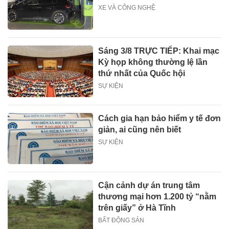
XE VÀ CÔNG NGHỆ
Sáng 3/8 TRỰC TIẾP: Khai mạc
Kỳ họp không thường lệ lần
thứ nhất của Quốc hội
SỰ KIỆN
Cách gia hạn bảo hiểm y tế đơn
giản, ai cũng nên biết
SỰ KIỆN
Cận cảnh dự án trung tâm
thương mại hơn 1.200 tỷ “nằm
trên giấy” ở Hà Tĩnh
BẤT ĐỘNG SẢN