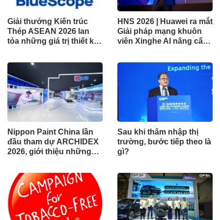
Giải thưởng Kiến trúc
HNS 2026 | Huawei ra mắt
Thép ASEAN 2026 lan
Giải pháp mạng khuôn
tỏa những giá trị thiết kế
viên Xinghe AI nâng cấp
xuất sắc qua hợp tác khu
cho khu vực Nam Phi
vực
Nippon Paint China lần
Sau khi thâm nhập thị
đầu tham dự ARCHIDEX
trường, bước tiếp theo là
2026, giới thiệu những
gì?
đổi mới cho các ngành
công nghiệp