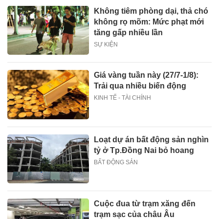
Không tiêm phòng dại, thả chó
không rọ mõm: Mức phạt mới
tăng gấp nhiều lần
SỰ KIỆN
Giá vàng tuần này (27/7-1/8):
Trải qua nhiều biến động
KINH TẾ - TÀI CHÍNH
Loạt dự án bất động sản nghìn
tỷ ở Tp.Đồng Nai bỏ hoang
BẤT ĐỘNG SẢN
Cuộc đua từ trạm xăng đến
trạm sạc của châu Âu