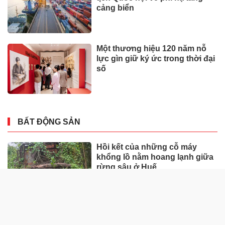
cảng biển
Một thương hiệu 120 năm nỗ
lực gìn giữ ký ức trong thời đại
số
BẤT ĐỘNG SẢN
Hồi kết của những cỗ máy
khổng lồ nằm hoang lạnh giữa
rừng sâu ở Huế
Loạt dự án bất động sản nghìn
tỷ ở Tp.Đồng Nai bỏ hoang