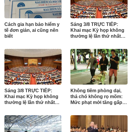
Cách gia hạn bảo hiểm y
Sáng 3/8 TRỰC TIẾP:
tế đơn giản, ai cũng nên
Khai mạc Kỳ họp không
biết
thường lệ lần thứ nhất
của Quốc hội
Sáng 3/8 TRỰC TIẾP:
Không tiêm phòng dại,
Khai mạc Kỳ họp không
thả chó không rọ mõm:
thường lệ lần thứ nhất
Mức phạt mới tăng gấp
của Quốc hội
nhiều lần