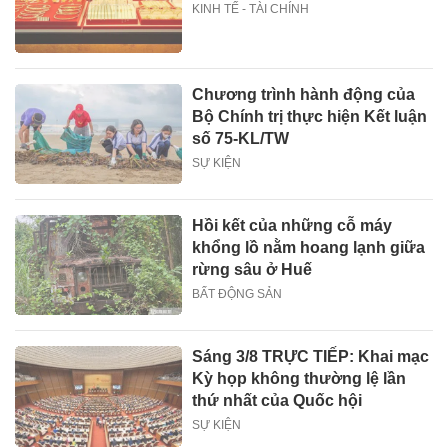
KINH TẾ - TÀI CHÍNH
Chương trình hành động của
Bộ Chính trị thực hiện Kết luận
số 75-KL/TW
SỰ KIỆN
Hồi kết của những cỗ máy
khổng lồ nằm hoang lạnh giữa
rừng sâu ở Huế
BẤT ĐỘNG SẢN
Sáng 3/8 TRỰC TIẾP: Khai mạc
Kỳ họp không thường lệ lần
thứ nhất của Quốc hội
SỰ KIỆN