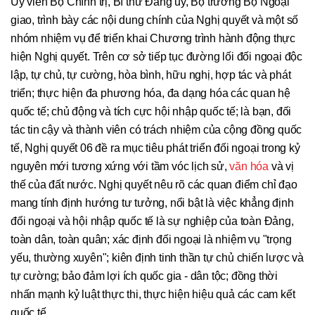
Ủy viên Bộ Chính trị, Bí thư Đảng ủy, Bộ trưởng Bộ Ngoại
giao, trình bày các nội dung chính của Nghị quyết và một số
nhóm nhiệm vụ để triển khai Chương trình hành động thực
hiện Nghị quyết. Trên cơ sở tiếp tục đường lối đối ngoại độc
lập, tự chủ, tự cường, hòa bình, hữu nghị, hợp tác và phát
triển; thực hiện đa phương hóa, đa dạng hóa các quan hệ
quốc tế; chủ động và tích cực hội nhập quốc tế; là bạn, đối
tác tin cậy và thành viên có trách nhiệm của cộng đồng quốc
tế, Nghị quyết 06 đề ra mục tiêu phát triển đối ngoại trong kỷ
nguyên mới tương xứng với tầm vóc lịch sử,
văn hóa
và vị
thế của đất nước. Nghị quyết nêu rõ các quan điểm chỉ đạo
mang tính định hướng tư tưởng, nổi bật là việc khẳng định
đối ngoại và hội nhập quốc tế là sự nghiệp của toàn Đảng,
toàn dân, toàn quân; xác định đối ngoại là nhiệm vụ "trọng
yếu, thường xuyên"; kiên định tinh thần tự chủ chiến lược và
tự cường; bảo đảm lợi ích quốc gia - dân tộc; đồng thời
nhấn mạnh kỷ luật thực thi, thực hiện hiệu quả các cam kết
quốc tế.