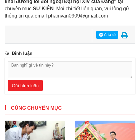
khai đường lối đối ngoại Đại hội XIV của Đảng"
tại
chuyên mục
SỰ KIỆN
. Mọi chi tiết liên quan, vui lòng gửi
thông tin qua email
phamvan0909@gmail.com
Chia sẻ
Bình luận
Gửi bình luận
CÙNG CHUYÊN MỤC