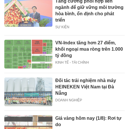
Tăng cường phối hợp liên
ngành để giữ vững môi trường
hòa bình, ổn định cho phát
triển
SỰ KIỆN
VN-Index tăng hơn 27 điểm,
khối ngoại mua ròng trên 1.000
tỷ đồng
KINH TẾ - TÀI CHÍNH
Đối tác trải nghiệm nhà máy
HEINEKEN Việt Nam tại Đà
Nẵng
DOANH NGHIỆP
Giá vàng hôm nay (1/8): Rơi tự
do