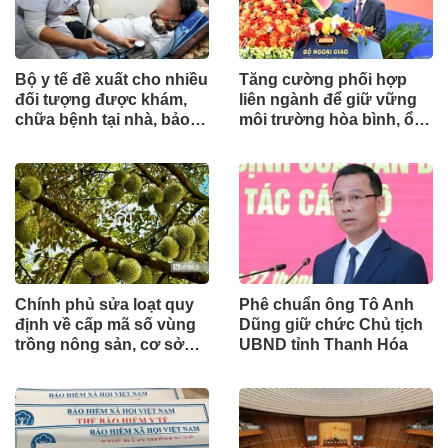
Bộ y tế đề xuất cho nhiều
Tăng cường phối hợp
đối tượng được khám,
liên ngành để giữ vững
chữa bệnh tại nhà, bảo
môi trường hòa bình, ổn
hiểm y tế chi trả
định cho phát triển
Chính phủ sửa loạt quy
Phê chuẩn ông Tô Anh
định về cấp mã số vùng
Dũng giữ chức Chủ tịch
trồng nông sản, cơ sở
UBND tỉnh Thanh Hóa
đóng gói