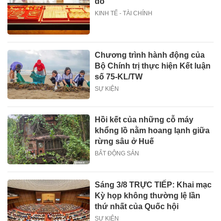
do
KINH TẾ - TÀI CHÍNH
Chương trình hành động của
Bộ Chính trị thực hiện Kết luận
số 75-KL/TW
SỰ KIỆN
Hồi kết của những cỗ máy
khổng lồ nằm hoang lạnh giữa
rừng sâu ở Huế
BẤT ĐỘNG SẢN
Sáng 3/8 TRỰC TIẾP: Khai mạc
Kỳ họp không thường lệ lần
thứ nhất của Quốc hội
SỰ KIỆN