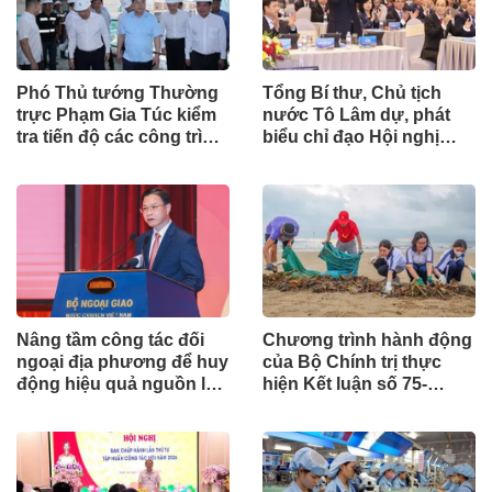
Phó Thủ tướng Thường
Tổng Bí thư, Chủ tịch
trực Phạm Gia Túc kiểm
nước Tô Lâm dự, phát
tra tiến độ các công trình
biểu chỉ đạo Hội nghị
phục vụ APEC 2027
Ngoại giao lần thứ 33
Nâng tầm công tác đối
Chương trình hành động
ngoại địa phương để huy
của Bộ Chính trị thực
động hiệu quả nguồn lực
hiện Kết luận số 75-
quốc tế
KL/TW