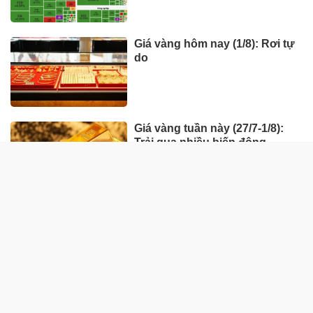
Giá vàng hôm nay (1/8): Rơi tự
do
Giá vàng tuần này (27/7-1/8):
Trải qua nhiều biến động
HÀNG HÓA - THỊ TRƯỜNG
TP Hồ Chí Minh nhân rộng
'Tick xanh trách nhiệm' bữa ăn
học đường