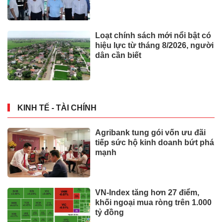
2027
Loạt chính sách mới nổi bật có
hiệu lực từ tháng 8/2026, người
dân cần biết
KINH TẾ - TÀI CHÍNH
Agribank tung gói vốn ưu đãi
tiếp sức hộ kinh doanh bứt phá
mạnh
VN-Index tăng hơn 27 điểm,
khối ngoại mua ròng trên 1.000
tỷ đồng