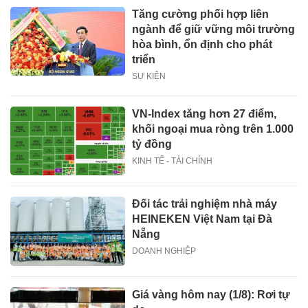
Tăng cường phối hợp liên
ngành để giữ vững môi trường
hòa bình, ổn định cho phát
triển
SỰ KIỆN
VN-Index tăng hơn 27 điểm,
khối ngoại mua ròng trên 1.000
tỷ đồng
KINH TẾ - TÀI CHÍNH
Đối tác trải nghiệm nhà máy
HEINEKEN Việt Nam tại Đà
Nẵng
DOANH NGHIỆP
Giá vàng hôm nay (1/8): Rơi tự