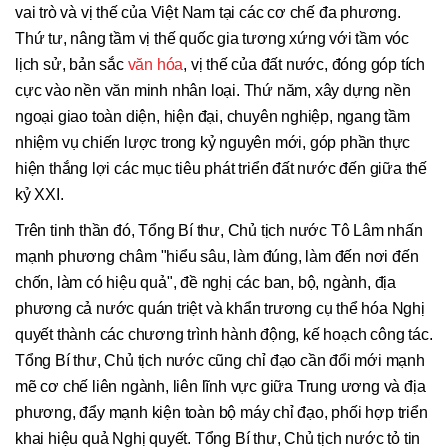
vai trò và vị thế của Việt Nam tại các cơ chế đa phương.
Thứ tư, nâng tầm vị thế quốc gia tương xứng với tầm vóc
lịch sử, bản sắc
văn hóa
, vị thế của đất nước, đóng góp tích
cực vào nền văn minh nhân loại. Thứ năm, xây dựng nền
ngoại giao toàn diện, hiện đại, chuyên nghiệp, ngang tầm
nhiệm vụ chiến lược trong kỷ nguyên mới, góp phần thực
hiện thắng lợi các mục tiêu phát triển đất nước đến giữa thế
kỷ XXI.
Trên tinh thần đó, Tổng Bí thư, Chủ tịch nước Tô Lâm nhấn
mạnh phương châm "hiểu sâu, làm đúng, làm đến nơi đến
chốn, làm có hiệu quả", đề nghị các ban, bộ, ngành, địa
phương cả nước quán triệt và khẩn trương cụ thể hóa Nghị
quyết thành các chương trình hành động, kế hoạch công tác.
Tổng Bí thư, Chủ tịch nước cũng chỉ đạo cần đổi mới mạnh
mẽ cơ chế liên ngành, liên lĩnh vực giữa Trung ương và địa
phương, đẩy mạnh kiện toàn bộ máy chỉ đạo, phối hợp triển
khai hiệu quả Nghị quyết. Tổng Bí thư, Chủ tịch nước tỏ tin