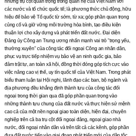
những trụ cột quan trọng trong quan hệ của Việt Nam với
các nước và tổ chức quốc tế; là phương thức chủ động, hữu
hiệu để bảo vệ Tổ quốc từ sớm, từ xa; góp phần quan trọng
củng cố và giữ vững môi trường hòa bình, tạo điều kiện
thuận lợi cho xây dựng và phát triển đất nước. Đại diện
Đảng ủy Công an Trung ương nhấn mạnh vai trò "trọng yếu,
thường xuyên" của công tác đối ngoại Công an nhân dân,
phục vụ trực tiếp nhiệm vụ bảo vệ an ninh quốc gia, bảo
đảm trật tự, an toàn xã hội, đồng thời đóng góp tích cực vào
việc nâng cao vị thế, uy tín quốc tế của Việt Nam. Trong phát
biểu tham luận tại Hội nghị, lãnh đạo các ban, bộ ngành và
địa phương đều khẳng định thành tựu của công tác đối
ngoại trong thời gian qua đã góp phần quan trọng vào
những thành tựu chung của đất nước và thực hiện sứ mệnh
cao cả của một nền ngoại giao toàn diện, hiện đại, chuyên
nghiệp trên cả ba trụ cột đối ngoại đảng, ngoại giao nhà
nước, đối ngoại nhân dân và trên tất cả các kênh, góp phần
đưa đất nước tiến vào giai đoạn phát triển mới của dân tộc.