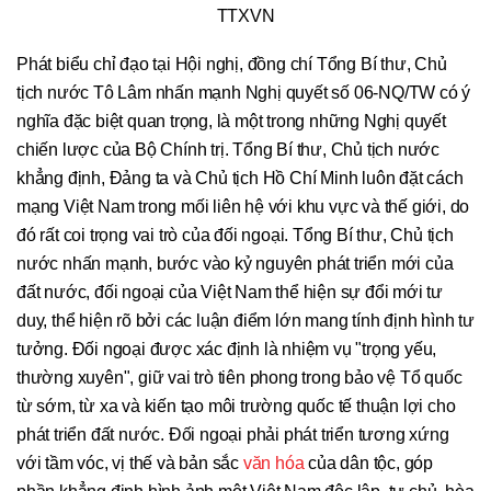
TTXVN
Phát biểu chỉ đạo tại Hội nghị, đồng chí Tổng Bí thư, Chủ
tịch nước Tô Lâm nhấn mạnh Nghị quyết số 06-NQ/TW có ý
nghĩa đặc biệt quan trọng, là một trong những Nghị quyết
chiến lược của Bộ Chính trị. Tổng Bí thư, Chủ tịch nước
khẳng định, Đảng ta và Chủ tịch Hồ Chí Minh luôn đặt cách
mạng Việt Nam trong mối liên hệ với khu vực và thế giới, do
đó rất coi trọng vai trò của đối ngoại. Tổng Bí thư, Chủ tịch
nước nhấn mạnh, bước vào kỷ nguyên phát triển mới của
đất nước, đối ngoại của Việt Nam thể hiện sự đổi mới tư
duy, thể hiện rõ bởi các luận điểm lớn mang tính định hình tư
tưởng. Đối ngoại được xác định là nhiệm vụ "trọng yếu,
thường xuyên", giữ vai trò tiên phong trong bảo vệ Tổ quốc
từ sớm, từ xa và kiến tạo môi trường quốc tế thuận lợi cho
phát triển đất nước. Đối ngoại phải phát triển tương xứng
với tầm vóc, vị thế và bản sắc
văn hóa
của dân tộc, góp