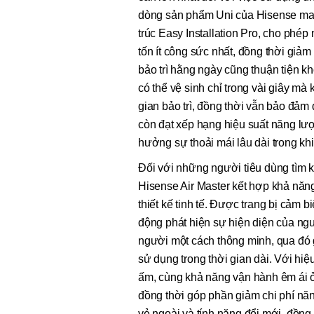
dòng sản phẩm Uni của Hisense mang
trúc Easy Installation Pro, cho phé
tốn ít công sức nhất, đồng thời giả
bảo trì hằng ngày cũng thuận tiện kh
có thể vệ sinh chỉ trong vài giây m
gian bảo trì, đồng thời vẫn bảo đảm 
còn đạt xếp hạng hiệu suất năng lư
hưởng sự thoải mái lâu dài trong kh
Đối với những người tiêu dùng tìm k
Hisense Air Master kết hợp khả năng
thiết kế tinh tế. Được trang bị cảm 
động phát hiện sự hiện diện của ng
người một cách thông minh, qua đó gi
sử dụng trong thời gian dài. Với hi
ấm, cùng khả năng vận hành êm ái ở
đồng thời góp phần giảm chi phí n
vẻ ngoài và tính năng đổi mới, đồng