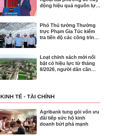
động hiệu quả nguồn lực
quốc tế
Phó Thủ tướng Thường
trực Phạm Gia Túc kiểm
tra tiến độ các công trình
phục vụ APEC 2027
Loạt chính sách mới nổi
bật có hiệu lực từ tháng
8/2026, người dân cần
biết
KINH TẾ - TÀI CHÍNH
Agribank tung gói vốn ưu
đãi tiếp sức hộ kinh
doanh bứt phá mạnh