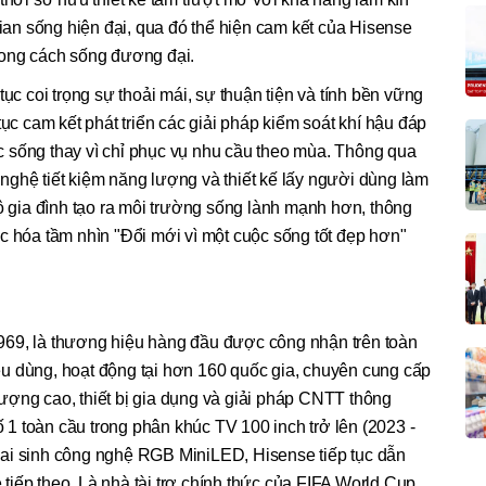
gian sống hiện đại, qua đó thể hiện cam kết của Hisense
hong cách sống đương đại.
tục coi trọng sự thoải mái, sự thuận tiện và tính bền vững
tục cam kết phát triển các giải pháp kiểm soát khí hậu đáp
 sống thay vì chỉ phục vụ nhu cầu theo mùa. Thông qua
nghệ tiết kiệm năng lượng và thiết kế lấy người dùng làm
hộ gia đình tạo ra môi trường sống lành mạnh hơn, thông
c hóa tầm nhìn "Đổi mới vì một cuộc sống tốt đẹp hơn"
969, là thương hiệu hàng đầu được công nhận trên toàn
tiêu dùng, hoạt động tại hơn 160 quốc gia, chuyên cung cấp
ượng cao, thiết bị gia dụng và giải pháp CNTT thông
1 toàn cầu trong phân khúc TV 100 inch trở lên (2023 -
ai sinh công nghệ RGB MiniLED, Hisense tiếp tục dẫn
iếp theo. Là nhà tài trợ chính thức của FIFA World Cup