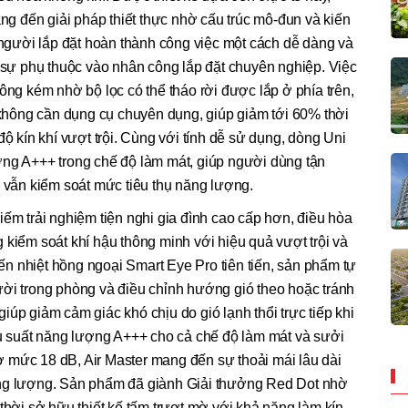
 đến giải pháp thiết thực nhờ cấu trúc mô-đun và kiến
p người lắp đặt hoàn thành công việc một cách dễ dàng và
m sự phụ thuộc vào nhân công lắp đặt chuyên nghiệp. Việc
ông kém nhờ bộ lọc có thể tháo rời được lắp ở phía trên,
à không cần dụng cụ chuyên dụng, giúp giảm tới 60% thời
độ kín khí vượt trội. Cùng với tính dễ sử dụng, dòng Uni
ợng A+++ trong chế độ làm mát, giúp người dùng tận
i vẫn kiểm soát mức tiêu thụ năng lượng.
iếm trải nghiệm tiện nghi gia đình cao cấp hơn, điều hòa
 kiểm soát khí hậu thông minh với hiệu quả vượt trội và
biến nhiệt hồng ngoại Smart Eye Pro tiên tiến, sản phẩm tự
ười trong phòng và điều chỉnh hướng gió theo hoặc tránh
úp giảm cảm giác khó chịu do gió lạnh thổi trực tiếp khi
ệu suất năng lượng A+++ cho cả chế độ làm mát và sưởi
 mức 18 dB, Air Master mang đến sự thoải mái lâu dài
ăng lượng. Sản phẩm đã giành Giải thưởng Red Dot nhờ
 thời sở hữu thiết kế tấm trượt mờ với khả năng làm kín