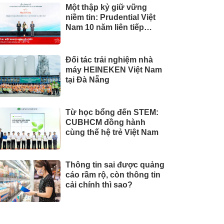
Một thập kỷ giữ vững
niềm tin: Prudential Việt
Nam 10 năm liên tiếp
được vinh danh trong Top
10 Công ty Bảo hiểm uy
tín năm 2026
Đối tác trải nghiệm nhà
máy HEINEKEN Việt Nam
tại Đà Nẵng
Từ học bổng đến STEM:
CUBHCM đồng hành
cùng thế hệ trẻ Việt Nam
Thông tin sai được quảng
cáo rầm rộ, còn thông tin
cải chính thì sao?