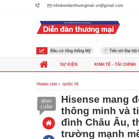
infodiendanthuongmail.vn@gmail.com
Bầu cử tổng thống Mỹ
Tiến tới Đại hội Đản
SỰ KIỆN
KINH TẾ - TÀI CHÍNH
TRANG CHỦ
QUỐC TẾ
Hisense mang đế
BÌNH
LUẬN
thông minh và t
đình Châu Âu, t
trường mạnh m