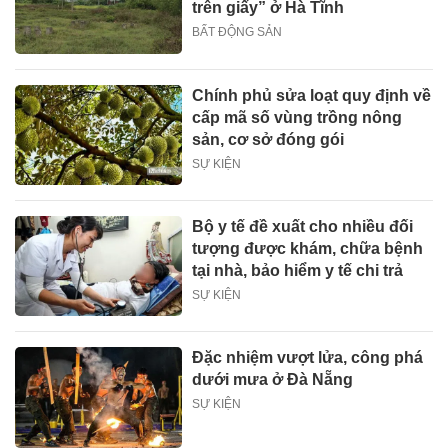
trên giấy” ở Hà Tĩnh
BẤT ĐỘNG SẢN
Chính phủ sửa loạt quy định về
cấp mã số vùng trồng nông
sản, cơ sở đóng gói
SỰ KIỆN
Bộ y tế đề xuất cho nhiều đối
tượng được khám, chữa bệnh
tại nhà, bảo hiểm y tế chi trả
SỰ KIỆN
Đặc nhiệm vượt lửa, công phá
dưới mưa ở Đà Nẵng
SỰ KIỆN