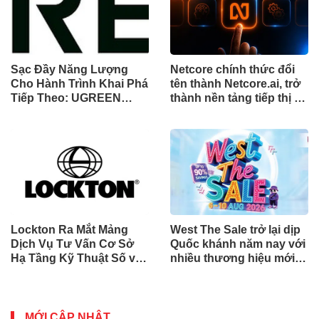
Sạc Đầy Năng Lượng
Netcore chính thức đổi
Cho Hành Trình Khai Phá
tên thành Netcore.ai, trở
Tiếp Theo: UGREEN
thành nền tảng tiếp thị tự
Công Bố Bộ Sưu Tập
động bằng AI đầu tiên
Honkai: Star Rail Chính
chia sẻ trách nhiệm tăng
Thức Tại Đông Nam Á
trưởng khách hàng
Lockton Ra Mắt Mảng
West The Sale trở lại dịp
Dịch Vụ Tư Vấn Cơ Sở
Quốc khánh năm nay với
Hạ Tầng Kỹ Thuật Số và
nhiều thương hiệu mới,
Trung Tâm Dữ Liệu Toàn
phần thưởng và ưu đãi
Cầu
mua sắm lên tới 90% tại
IMM và Westgate
MỚI CẬP NHẬT