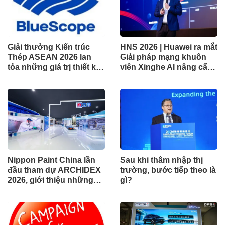
Giải thưởng Kiến trúc
HNS 2026 | Huawei ra mắt
Thép ASEAN 2026 lan
Giải pháp mạng khuôn
tỏa những giá trị thiết kế
viên Xinghe AI nâng cấp
xuất sắc qua hợp tác khu
cho khu vực Nam Phi
vực
Nippon Paint China lần
Sau khi thâm nhập thị
đầu tham dự ARCHIDEX
trường, bước tiếp theo là
2026, giới thiệu những
gì?
đổi mới cho các ngành
công nghiệp