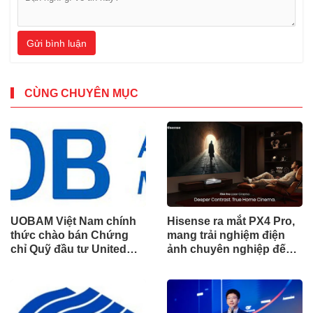
Gửi bình luận
CÙNG CHUYÊN MỤC
UOBAM Việt Nam chính
Hisense ra mắt PX4 Pro,
thức chào bán Chứng
mang trải nghiệm điện
chỉ Quỹ đầu tư United
ảnh chuyên nghiệp đến
Dòng Tiền Linh Hoạt
không gian gia đình
(UMMF)