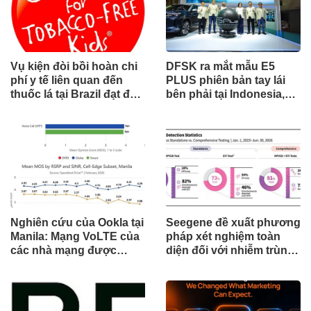
Vụ kiện đòi bồi hoàn chi
DFSK ra mắt mẫu E5
phí y tế liên quan đến
PLUS phiên bản tay lái
thuốc lá tại Brazil đạt đến
bên phải tại Indonesia,
cột mốc quan trọng khi
đánh dấu cột mốc mới
tòa án chuẩn bị ra phán
trong hành trình mở rộng
quyết.
toàn cầu
Nghiên cứu của Ookla tại
Seegene đề xuất phương
Manila: Mạng VoLTE của
pháp xét nghiệm toàn
các nhà mạng được
diện đối với nhiễm trùng
chứng minh vượt trội
đường sinh sản thông
hơn các ứng dụng OTT
qua Nghiên cứu lâm
về chất lượng và độ tin
sàng một triệu ca toàn
cậy của cuộc gọi thoại
cầu (GMCS)