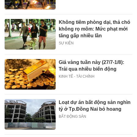
Không tiêm phòng dại, thả chó
không rọ mõm: Mức phạt mới
tăng gấp nhiều lần
SỰ KIỆN
Giá vàng tuần này (27/7-1/8):
Trải qua nhiều biến động
KINH TẾ - TÀI CHÍNH
Loạt dự án bất động sản nghìn
tỷ ở Tp.Đồng Nai bỏ hoang
BẤT ĐỘNG SẢN