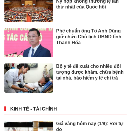
Kỳ họp không thường lệ lần
thứ nhất của Quốc hội
Phê chuẩn ông Tô Anh Dũng
giữ chức Chủ tịch UBND tỉnh
Thanh Hóa
Bộ y tế đề xuất cho nhiều đối
tượng được khám, chữa bệnh
tại nhà, bảo hiểm y tế chi trả
KINH TẾ - TÀI CHÍNH
Giá vàng hôm nay (1/8): Rơi tự
do