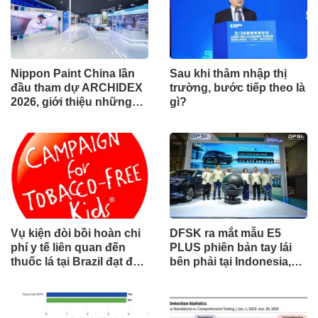
Nippon Paint China lần
Sau khi thâm nhập thị
đầu tham dự ARCHIDEX
trường, bước tiếp theo là
2026, giới thiệu những
gì?
đổi mới cho các ngành
công nghiệp
Vụ kiện đòi bồi hoàn chi
DFSK ra mắt mẫu E5
phí y tế liên quan đến
PLUS phiên bản tay lái
thuốc lá tại Brazil đạt đến
bên phải tại Indonesia,
cột mốc quan trọng khi
đánh dấu cột mốc mới
tòa án chuẩn bị ra phán
trong hành trình mở rộng
quyết.
toàn cầu