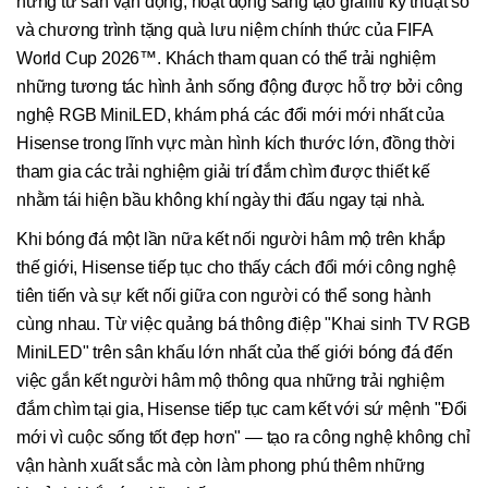
hứng từ sân vận động, hoạt động sáng tạo graffiti kỹ thuật số
và chương trình tặng quà lưu niệm chính thức của FIFA
World Cup 2026™. Khách tham quan có thể trải nghiệm
những tương tác hình ảnh sống động được hỗ trợ bởi công
nghệ RGB MiniLED, khám phá các đổi mới mới nhất của
Hisense trong lĩnh vực màn hình kích thước lớn, đồng thời
tham gia các trải nghiệm giải trí đắm chìm được thiết kế
nhằm tái hiện bầu không khí ngày thi đấu ngay tại nhà.
Khi bóng đá một lần nữa kết nối người hâm mộ trên khắp
thế giới, Hisense tiếp tục cho thấy cách đổi mới công nghệ
tiên tiến và sự kết nối giữa con người có thể song hành
cùng nhau. Từ việc quảng bá thông điệp "Khai sinh TV RGB
MiniLED" trên sân khấu lớn nhất của thế giới bóng đá đến
việc gắn kết người hâm mộ thông qua những trải nghiệm
đắm chìm tại gia, Hisense tiếp tục cam kết với sứ mệnh "Đổi
mới vì cuộc sống tốt đẹp hơn" — tạo ra công nghệ không chỉ
vận hành xuất sắc mà còn làm phong phú thêm những