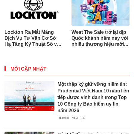
Lockton Ra Mắt Mảng
West The Sale trở lại dịp
Dịch Vụ Tư Vấn Cơ Sở
Quốc khánh năm nay với
Hạ Tầng Kỹ Thuật Số và
nhiều thương hiệu mới,
Trung Tâm Dữ Liệu Toàn
phần thưởng và ưu đãi
Cầu
mua sắm lên tới 90% tại
IMM và Westgate
MỚI CẬP NHẬT
Một thập kỷ giữ vững niềm tin:
Prudential Việt Nam 10 năm liên
tiếp được vinh danh trong Top
10 Công ty Bảo hiểm uy tín
năm 2026
DOANH NGHIỆP