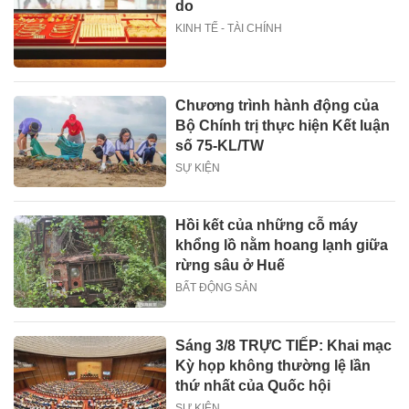
do
KINH TẾ - TÀI CHÍNH
Chương trình hành động của
Bộ Chính trị thực hiện Kết luận
số 75-KL/TW
SỰ KIỆN
Hồi kết của những cỗ máy
khổng lồ nằm hoang lạnh giữa
rừng sâu ở Huế
BẤT ĐỘNG SẢN
Sáng 3/8 TRỰC TIẾP: Khai mạc
Kỳ họp không thường lệ lần
thứ nhất của Quốc hội
SỰ KIỆN