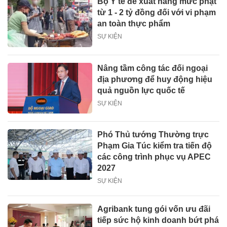
Bộ Y tế đề xuất nâng mức phạt
từ 1 - 2 tỷ đồng đối với vi phạm
an toàn thực phẩm
SỰ KIỆN
Nâng tầm công tác đối ngoại
địa phương để huy động hiệu
quả nguồn lực quốc tế
SỰ KIỆN
Phó Thủ tướng Thường trực
Phạm Gia Túc kiểm tra tiến độ
các công trình phục vụ APEC
2027
SỰ KIỆN
Agribank tung gói vốn ưu đãi
tiếp sức hộ kinh doanh bứt phá