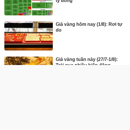
tỷ đồng
Giá vàng hôm nay (1/8): Rơi tự
do
Giá vàng tuần này (27/7-1/8):
Trải qua nhiều biến động
HÀNG HÓA - THỊ TRƯỜNG
TP Hồ Chí Minh nhân rộng
'Tick xanh trách nhiệm' bữa ăn
học đường