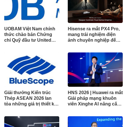
UOBAM Việt Nam chính
Hisense ra mắt PX4 Pro,
thức chào bán Chứng
mang trải nghiệm điện
chỉ Quỹ đầu tư United
ảnh chuyên nghiệp đến
Dòng Tiền Linh Hoạt
không gian gia đình
(UMMF)
Giải thưởng Kiến trúc
HNS 2026 | Huawei ra mắt
Thép ASEAN 2026 lan
Giải pháp mạng khuôn
tỏa những giá trị thiết kế
viên Xinghe AI nâng cấp
xuất sắc qua hợp tác khu
cho khu vực Nam Phi
vực