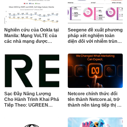
Nghiên cứu của Ookla tại
Seegene đề xuất phương
Manila: Mạng VoLTE của
pháp xét nghiệm toàn
các nhà mạng được
diện đối với nhiễm trùng
chứng minh vượt trội
đường sinh sản thông
hơn các ứng dụng OTT
qua Nghiên cứu lâm
về chất lượng và độ tin
sàng một triệu ca toàn
cậy của cuộc gọi thoại
cầu (GMCS)
Sạc Đầy Năng Lượng
Netcore chính thức đổi
Cho Hành Trình Khai Phá
tên thành Netcore.ai, trở
Tiếp Theo: UGREEN
thành nền tảng tiếp thị tự
Công Bố Bộ Sưu Tập
động bằng AI đầu tiên
Honkai: Star Rail Chính
chia sẻ trách nhiệm tăng
Thức Tại Đông Nam Á
trưởng khách hàng