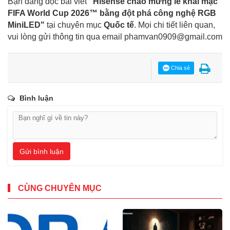
Bạn đang đọc bài viết
"Hisense chào mừng lễ khai mạc
FIFA World Cup 2026™ bằng đột phá công nghệ RGB
MiniLED"
tại chuyên mục
Quốc tế
. Mọi chi tiết liên quan,
vui lòng gửi thông tin qua email
phamvan0909@gmail.com
Chia sẻ
Bình luận
Gửi bình luận
CÙNG CHUYÊN MỤC