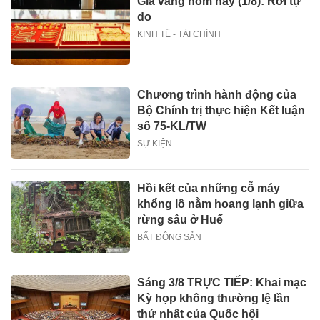
Giá vàng hôm nay (1/8): Rơi tự
do
KINH TẾ - TÀI CHÍNH
Chương trình hành động của
Bộ Chính trị thực hiện Kết luận
số 75-KL/TW
SỰ KIỆN
Hồi kết của những cỗ máy
khổng lồ nằm hoang lạnh giữa
rừng sâu ở Huế
BẤT ĐỘNG SẢN
Sáng 3/8 TRỰC TIẾP: Khai mạc
Kỳ họp không thường lệ lần
thứ nhất của Quốc hội