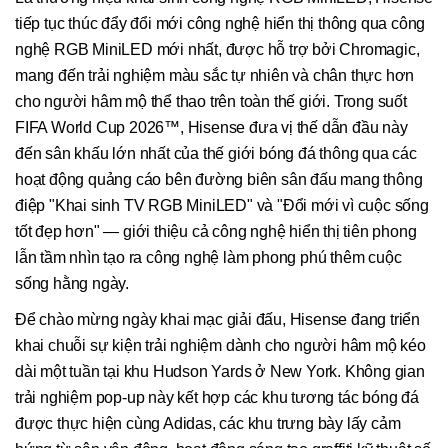
tiếp tục thúc đẩy đổi mới công nghệ hiển thị thông qua công
nghệ RGB MiniLED mới nhất, được hỗ trợ bởi Chromagic,
mang đến trải nghiệm màu sắc tự nhiên và chân thực hơn
cho người hâm mộ thể thao trên toàn thế giới. Trong suốt
FIFA World Cup 2026™, Hisense đưa vị thế dẫn đầu này
đến sân khấu lớn nhất của thế giới bóng đá thông qua các
hoạt động quảng cáo bên đường biên sân đấu mang thông
điệp "Khai sinh TV RGB MiniLED" và "Đổi mới vì cuộc sống
tốt đẹp hơn" — giới thiệu cả công nghệ hiển thị tiên phong
lẫn tầm nhìn tạo ra công nghệ làm phong phú thêm cuộc
sống hằng ngày.
Để chào mừng ngày khai mạc giải đấu, Hisense đang triển
khai chuỗi sự kiện trải nghiệm dành cho người hâm mộ kéo
dài một tuần tại khu Hudson Yards ở New York. Không gian
trải nghiệm pop-up này kết hợp các khu tương tác bóng đá
được thực hiện cùng Adidas, các khu trưng bày lấy cảm