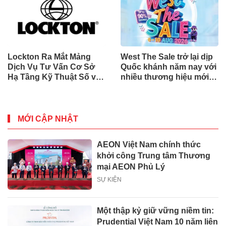
Lockton Ra Mắt Mảng
West The Sale trở lại dịp
Dịch Vụ Tư Vấn Cơ Sở
Quốc khánh năm nay với
Hạ Tầng Kỹ Thuật Số và
nhiều thương hiệu mới,
Trung Tâm Dữ Liệu Toàn
phần thưởng và ưu đãi
Cầu
mua sắm lên tới 90% tại
IMM và Westgate
MỚI CẬP NHẬT
AEON Việt Nam chính thức
khởi công Trung tâm Thương
mại AEON Phủ Lý
SỰ KIỆN
Một thập kỷ giữ vững niềm tin:
Prudential Việt Nam 10 năm liên