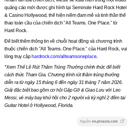
quảng cáo mới được ghi hình tại Seminole Hard Rock Hotel
& Casino Hollywood, thể hiện niềm đam mê và tinh thần thể
thao toàn cầu của chiến dịch "All Teams. One Place." từ
Hard Rock.
Để biết thêm thông tin về chuỗi hoạt động và chương trình
thuộc chiến dịch "All Teams. One Place." của Hard Rock, vui
lòng truy cập
hardrock.com/allteamsoneplace
.
*Xem Thể Lệ Rút Thăm Trúng Thưởng chính thức để biết
cách thức Tham Gia. Chương trình rút thăm trúng thưởng
diễn ra từ ngày 15 tháng 6 đến ngày 31 tháng 7 năm 2026.
Giải đặc biệt bao gồm cơ hội Gặp Gỡ & Giao Lưu với Leo
Messi, vé máy bay khứ hồi cho 2 người và kỳ nghỉ 2 đêm tại
Guitar Hotel ở Hollywood, Florida.
Nguồn
en.prnasia.com