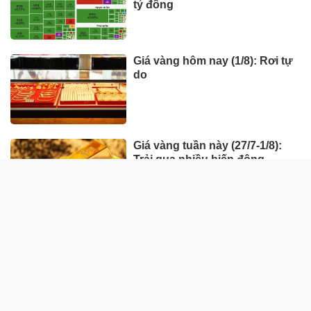
tỷ đồng
Giá vàng hôm nay (1/8): Rơi tự
do
Giá vàng tuần này (27/7-1/8):
Trải qua nhiều biến động
HÀNG HÓA - THỊ TRƯỜNG
TP Hồ Chí Minh nhân rộng
'Tick xanh trách nhiệm' bữa ăn
học đường