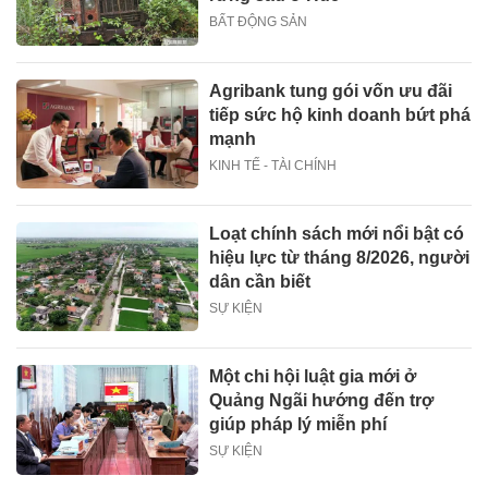
BẤT ĐỘNG SẢN
Agribank tung gói vốn ưu đãi
tiếp sức hộ kinh doanh bứt phá
mạnh
KINH TẾ - TÀI CHÍNH
Loạt chính sách mới nổi bật có
hiệu lực từ tháng 8/2026, người
dân cần biết
SỰ KIỆN
Một chi hội luật gia mới ở
Quảng Ngãi hướng đến trợ
giúp pháp lý miễn phí
SỰ KIỆN