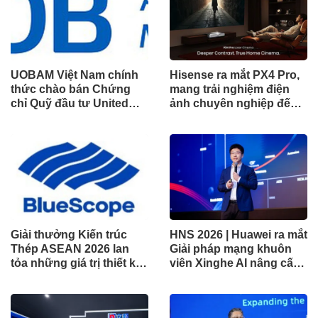
UOBAM Việt Nam chính
Hisense ra mắt PX4 Pro,
thức chào bán Chứng
mang trải nghiệm điện
chỉ Quỹ đầu tư United
ảnh chuyên nghiệp đến
Dòng Tiền Linh Hoạt
không gian gia đình
(UMMF)
Giải thưởng Kiến trúc
HNS 2026 | Huawei ra mắt
Thép ASEAN 2026 lan
Giải pháp mạng khuôn
tỏa những giá trị thiết kế
viên Xinghe AI nâng cấp
xuất sắc qua hợp tác khu
cho khu vực Nam Phi
vực