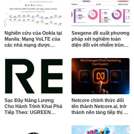
Nghiên cứu của Ookla tại
Seegene đề xuất phương
Manila: Mạng VoLTE của
pháp xét nghiệm toàn
các nhà mạng được
diện đối với nhiễm trùng
chứng minh vượt trội
đường sinh sản thông
hơn các ứng dụng OTT
qua Nghiên cứu lâm
về chất lượng và độ tin
sàng một triệu ca toàn
cậy của cuộc gọi thoại
cầu (GMCS)
Sạc Đầy Năng Lượng
Netcore chính thức đổi
Cho Hành Trình Khai Phá
tên thành Netcore.ai, trở
Tiếp Theo: UGREEN
thành nền tảng tiếp thị tự
Công Bố Bộ Sưu Tập
động bằng AI đầu tiên
Honkai: Star Rail Chính
chia sẻ trách nhiệm tăng
Thức Tại Đông Nam Á
trưởng khách hàng