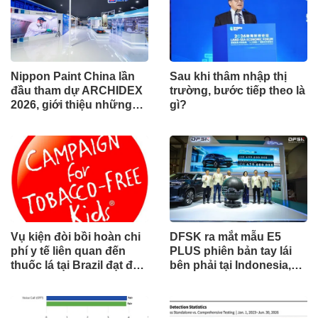
Nippon Paint China lần
Sau khi thâm nhập thị
đầu tham dự ARCHIDEX
trường, bước tiếp theo là
2026, giới thiệu những
gì?
đổi mới cho các ngành
công nghiệp
Vụ kiện đòi bồi hoàn chi
DFSK ra mắt mẫu E5
phí y tế liên quan đến
PLUS phiên bản tay lái
thuốc lá tại Brazil đạt đến
bên phải tại Indonesia,
cột mốc quan trọng khi
đánh dấu cột mốc mới
tòa án chuẩn bị ra phán
trong hành trình mở rộng
quyết.
toàn cầu