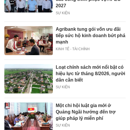
2027
SỰ KIỆN
Agribank tung gói vốn ưu đãi
tiếp sức hộ kinh doanh bứt phá
mạnh
KINH TẾ - TÀI CHÍNH
Loạt chính sách mới nổi bật có
hiệu lực từ tháng 8/2026, người
dân cần biết
SỰ KIỆN
Một chi hội luật gia mới ở
Quảng Ngãi hướng đến trợ
giúp pháp lý miễn phí
SỰ KIỆN