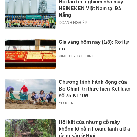
Đối tác trải nghiệm nhà máy
HEINEKEN Việt Nam tại Đà
Nẵng
DOANH NGHIỆP
Giá vàng hôm nay (1/8): Rơi tự
do
KINH TẾ - TÀI CHÍNH
Chương trình hành động của
Bộ Chính trị thực hiện Kết luận
số 75-KL/TW
SỰ KIỆN
Hồi kết của những cỗ máy
khổng lồ nằm hoang lạnh giữa
rừng sâu ở Huế