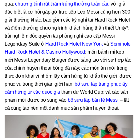
qua:
chương trình rút thăm trúng thưởng toàn cầu
với giải
đặc biệt là cơ hội gặp gỡ trực tiếp Leo Messi cùng hơn 300
giải thưởng khác, bao gồm các kỳ nghỉ tại Hard Rock Hotel
và điểm thưởng chương trình khách hàng thân thiết Unity*;
trải nghiệm độc quyền tại phòng nghỉ cao cấp Messi
Legendary Suite ở
Hard Rock Hotel New York
và
Seminole
Hard Rock Hotel & Casino Hollywood
; món bánh mì kẹp
mới Messi Legendary Burger được sáng tạo với sự hợp tác
của chính huyền thoại bóng đá này; các món ăn mới trong
thực đơn khai vị nhóm lấy cảm hứng từ khắp thế giới, được
phục vụ trong thời gian giới hạn;
bộ sưu tập trang phục ấy
cảm hứng từ các quốc gia
tham dự World Cup; và các sản
phẩm mới được bổ sung vào
bộ sưu tập bán lẻ Messi
– tất
cả cùng tạo nên một danh mục sản phẩm huyền thoại.