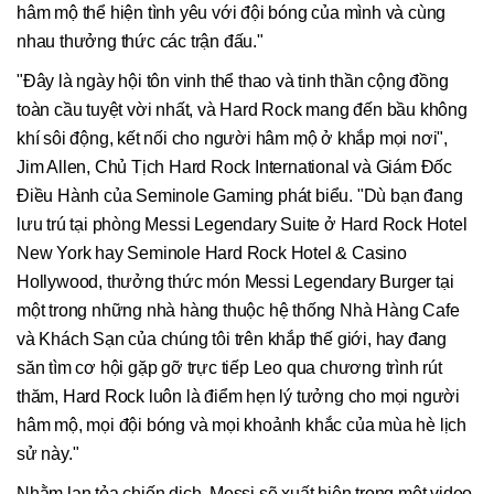
hâm mộ thể hiện tình yêu với đội bóng của mình và cùng
nhau thưởng thức các trận đấu."
"Đây là ngày hội tôn vinh thể thao và tinh thần cộng đồng
toàn cầu tuyệt vời nhất, và Hard Rock mang đến bầu không
khí sôi động, kết nối cho người hâm mộ ở khắp mọi nơi",
Jim Allen, Chủ Tịch Hard Rock International và Giám Đốc
Điều Hành của Seminole Gaming phát biểu. "Dù bạn đang
lưu trú tại phòng Messi Legendary Suite ở Hard Rock Hotel
New York hay Seminole Hard Rock Hotel & Casino
Hollywood, thưởng thức món Messi Legendary Burger tại
một trong những nhà hàng thuộc hệ thống Nhà Hàng Cafe
và Khách Sạn của chúng tôi trên khắp thế giới, hay đang
săn tìm cơ hội gặp gỡ trực tiếp Leo qua chương trình rút
thăm, Hard Rock luôn là điểm hẹn lý tưởng cho mọi người
hâm mộ, mọi đội bóng và mọi khoảnh khắc của mùa hè lịch
sử này."
Nhằm lan tỏa chiến dịch, Messi sẽ xuất hiện trong một video