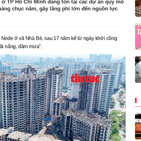
ịa ở TP Hồ Chí Minh đang tồn tại các dự án quy mô
 hàng chục năm, gây lãng phí lớn đến nguồn lực
e Node ở xã Nhà Bè, sau 17 năm kể từ ngày khởi công
dãi nắng, dầm mưa”.