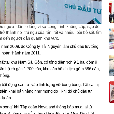
u người dân lo lắng vì sợ công trình xuống cấp, sập đổ.
rở thành nơi trú ngụ của rắn, rết và nhiều loài bò sát, tìm
m đến người dân quanh khu vực.
 năm 2009, do Công ty Tài Nguyên làm chủ đầu tư, tổng
ến hoàn thành năm 2011.
ất tại khu Nam Sài Gòn, có tổng diện tích 9,1 ha, gồm 9
 căn hộ có gần 1.700 căn, khu căn hộ du lịch gồm 586 căn,
phòng.
 bất động sản rơi vào tình trạng vỡ bong bóng. Tất cả thị
triển khai bán hàng như mong đợi, khi đó chủ đầu tư
 dự án.
ậy sóng" khi Tập đoàn Novaland thông báo mua lại từ
hơn 4 năm nay, vẫn chưa khởi động lại. Mới đây nhất,