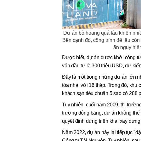
Dự án bỏ hoang quá lâu khiến nhiề
Bên cạnh đó, công trình để lâu còn t
ẩn nguy hiể
Được biết, dự án được khởi công từ
vốn đầu tư là 300 triệu USD, dự ki
Đây là một trong những dự án lớn nh
tòa nhà, với 16 tháp. Trong đó, khu
khách sạn tiêu chuẩn 5 sao có 288 
Tuy nhiên, cuối năm 2009, thị trường
trường đóng băng, dự án không thể 
quyết định dừng triển khai xây dựng
Năm 2022, dự án này lại tiếp tục "d
Công ty Tài Nguyên. Tuy nhiên, sau 