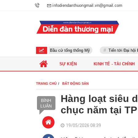
infodiendanthuongmail.vn@gmail.com
Bầu cử tổng thống Mỹ
Tiến tới Đại hội Đảng
SỰ KIỆN
KINH TẾ - TÀI CHÍNH
TRANG CHỦ
BẤT ĐỘNG SẢN
Hàng loạt siêu 
BÌNH
LUẬN
chục năm tại TP
19/05/2026 08:39