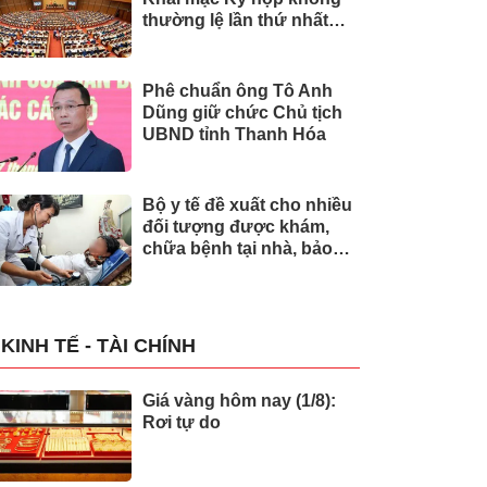
thường lệ lần thứ nhất
của Quốc hội
Phê chuẩn ông Tô Anh
Dũng giữ chức Chủ tịch
UBND tỉnh Thanh Hóa
Bộ y tế đề xuất cho nhiều
đối tượng được khám,
chữa bệnh tại nhà, bảo
hiểm y tế chi trả
KINH TẾ - TÀI CHÍNH
Giá vàng hôm nay (1/8):
Rơi tự do