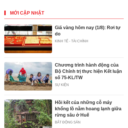
Cầu
mua sắm lên tới 90% tại
IMM và Westgate
MỚI CẬP NHẬT
Giá vàng hôm nay (1/8): Rơi tự
do
KINH TẾ - TÀI CHÍNH
Chương trình hành động của
Bộ Chính trị thực hiện Kết luận
số 75-KL/TW
SỰ KIỆN
Hồi kết của những cỗ máy
khổng lồ nằm hoang lạnh giữa
rừng sâu ở Huế
BẤT ĐỘNG SẢN