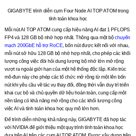
GIGABYTE trình diễn cụm Four Node AI TOP ATOM trong
tính toán khoa học
Mỗi nút AI TOP ATOM cung cấp hiệu năng AI đạt 1 PFLOPS
FP4 và 128 GB bộ nhớ hợp nhất. Thông qua một bộ
chuyển
mạch 200GbE hỗ trợ RoCE
, bốn nút được kết nối với nhau,
mỗi nút sở hữu 128 GB bộ nhớ hợp nhất, cho phép các khối
lượng công việc đòi hỏi dung lượng bộ nhớ lớn mở rộng
vượt ra ngoài giới hạn của một hệ thống độc lập. Kiến trúc
mô-đun này cho phép các tổ chức mở rộng từ một lên bốn
nút khi yêu cầu về tác vụ thay đổi, đồng thời vẫn duy trì triển
khai cục bộ và chủ quyền dữ liệu hoàn toàn, cung cấp một
nền tảng có khả năng mở rộng cho các khối lượng công
việc AI và tính toán khoa học quy mô lớn hơn.
Để trình diễn những khả năng này, GIGABYTE đã hợp tác
với NVIDIA để giới thiệu một quy trình tính toán khoa học
dựa trên AI trên các cụm AI TOP ATOM. Được xây dựng trên