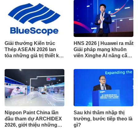
Giải thưởng Kiến trúc
HNS 2026 | Huawei ra mắt
Thép ASEAN 2026 lan
Giải pháp mạng khuôn
tỏa những giá trị thiết kế
viên Xinghe AI nâng cấp
xuất sắc qua hợp tác khu
cho khu vực Nam Phi
vực
Nippon Paint China lần
Sau khi thâm nhập thị
đầu tham dự ARCHIDEX
trường, bước tiếp theo là
2026, giới thiệu những
gì?
đổi mới cho các ngành
công nghiệp