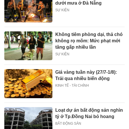
dưới mưa ở Đà Nẵng
SỰ KIỆN
Không tiêm phòng dại, thả chó
không rọ mõm: Mức phạt mới
tăng gấp nhiều lần
SỰ KIỆN
Giá vàng tuần này (27/7-1/8):
Trải qua nhiều biến động
KINH TẾ - TÀI CHÍNH
Loạt dự án bất động sản nghìn
tỷ ở Tp.Đồng Nai bỏ hoang
BẤT ĐỘNG SẢN