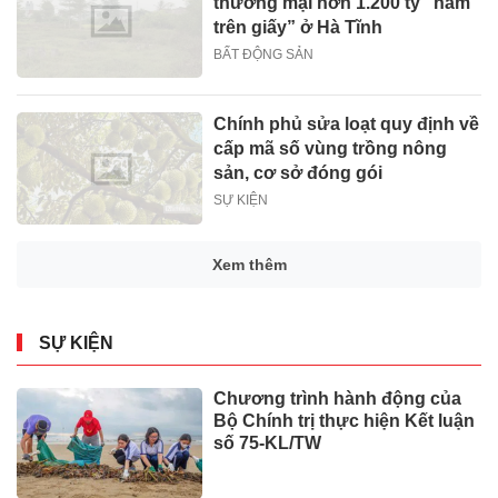
thương mại hơn 1.200 tỷ “nằm
trên giấy” ở Hà Tĩnh
BẤT ĐỘNG SẢN
Chính phủ sửa loạt quy định về
cấp mã số vùng trồng nông
sản, cơ sở đóng gói
SỰ KIỆN
Xem thêm
SỰ KIỆN
Chương trình hành động của
Bộ Chính trị thực hiện Kết luận
số 75-KL/TW