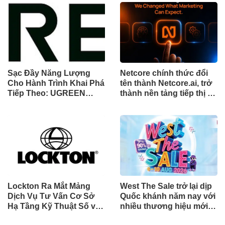
hơn các ứng dụng OTT
qua Nghiên cứu lâm
về chất lượng và độ tin
sàng một triệu ca toàn
cậy của cuộc gọi thoại
cầu (GMCS)
Sạc Đầy Năng Lượng
Netcore chính thức đổi
Cho Hành Trình Khai Phá
tên thành Netcore.ai, trở
Tiếp Theo: UGREEN
thành nền tảng tiếp thị tự
Công Bố Bộ Sưu Tập
động bằng AI đầu tiên
Honkai: Star Rail Chính
chia sẻ trách nhiệm tăng
Thức Tại Đông Nam Á
trưởng khách hàng
Lockton Ra Mắt Mảng
West The Sale trở lại dịp
Dịch Vụ Tư Vấn Cơ Sở
Quốc khánh năm nay với
Hạ Tầng Kỹ Thuật Số và
nhiều thương hiệu mới,
Trung Tâm Dữ Liệu Toàn
phần thưởng và ưu đãi