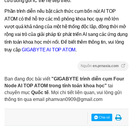
cứu đóng gói IC thế hệ tiếp theo.
Phần trình diễn nêu bật cách thức cụm bốn nút AI TOP
ATOM có thể hỗ trợ các mô phỏng khoa học quy mô lớn
vượt quá khả năng của một hệ thống độc lập, đồng thời mở
rộng vai trò của giải pháp từ phát triển AI sang các ứng dụng
tính toán khoa học mới nổi. Để biết thêm thông tin, vui lòng
truy cập
GIGABYTE AI TOP ATOM
.
Nguồn
en.prnasia.com
Bạn đang đọc bài viết
"GIGABYTE trình diễn cụm Four
Node AI TOP ATOM trong tính toán khoa học"
tại
chuyên mục
Quốc tế
. Mọi chi tiết liên quan, vui lòng gửi
thông tin qua email
phamvan0909@gmail.com
Chia sẻ