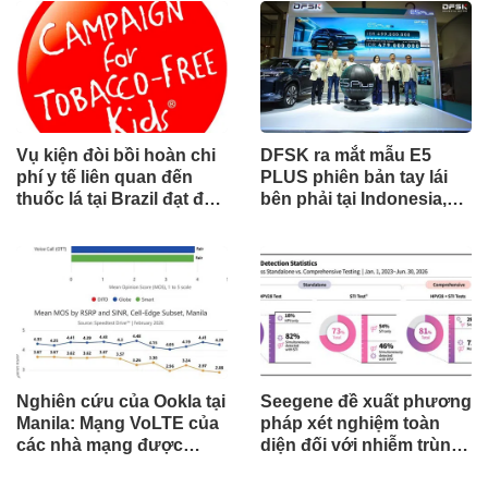
Vụ kiện đòi bồi hoàn chi
DFSK ra mắt mẫu E5
phí y tế liên quan đến
PLUS phiên bản tay lái
thuốc lá tại Brazil đạt đến
bên phải tại Indonesia,
cột mốc quan trọng khi
đánh dấu cột mốc mới
tòa án chuẩn bị ra phán
trong hành trình mở rộng
quyết.
toàn cầu
Nghiên cứu của Ookla tại
Seegene đề xuất phương
Manila: Mạng VoLTE của
pháp xét nghiệm toàn
các nhà mạng được
diện đối với nhiễm trùng
chứng minh vượt trội
đường sinh sản thông