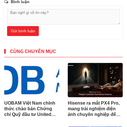
Bình luận
Gửi bình luận
CÙNG CHUYÊN MỤC
UOBAM Việt Nam chính
Hisense ra mắt PX4 Pro,
thức chào bán Chứng
mang trải nghiệm điện
chỉ Quỹ đầu tư United
ảnh chuyên nghiệp đến
Dòng Tiền Linh Hoạt
không gian gia đình
(UMMF)