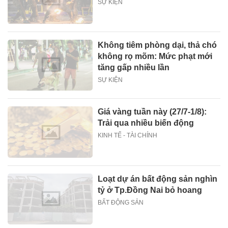
SỰ KIỆN
Không tiêm phòng dại, thả chó
không rọ mõm: Mức phạt mới
tăng gấp nhiều lần
SỰ KIỆN
Giá vàng tuần này (27/7-1/8):
Trải qua nhiều biến động
KINH TẾ - TÀI CHÍNH
Loạt dự án bất động sản nghìn
tỷ ở Tp.Đồng Nai bỏ hoang
BẤT ĐỘNG SẢN