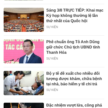
Sáng 3/8 TRỰC TIẾP: Khai mạc
Kỳ họp không thường lệ lần
thứ nhất của Quốc hội
SỰ KIỆN
Phê chuẩn ông Tô Anh Dũng
giữ chức Chủ tịch UBND tỉnh
Thanh Hóa
SỰ KIỆN
Bộ y tế đề xuất cho nhiều đối
tượng được khám, chữa bệnh
tại nhà, bảo hiểm y tế chi trả
SỰ KIỆN
Đặc nhiệm vượt lửa, công phá